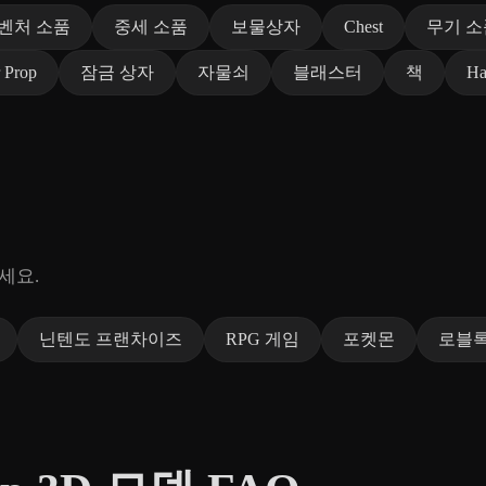
벤처 소품
중세 소품
보물상자
Chest
무기 소
 Prop
잠금 상자
자물쇠
블래스터
책
Ha
세요.
닌텐도 프랜차이즈
RPG 게임
포켓몬
로블