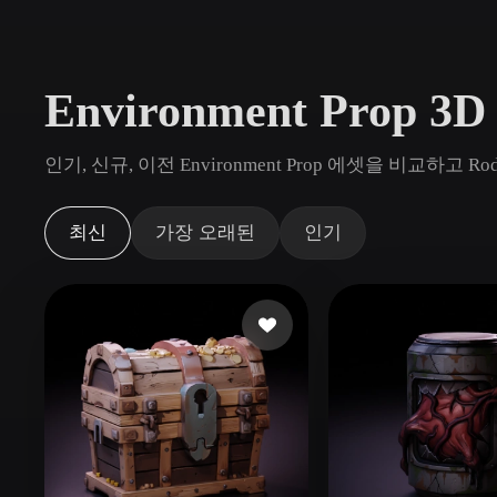
사용 사례
3D Printing
Animatio
Environment Prop 
NFT Creation
E-commer
Jewelry
Metaverse
인기, 신규, 이전 Environment Prop 에셋을 비교하
Design
플러그인
최신
가장 오래된
인기
Blender
Unity
Unreal
God
스타일
Abstract
Anime
Cart
Hand-Painted
Industrial
Isome