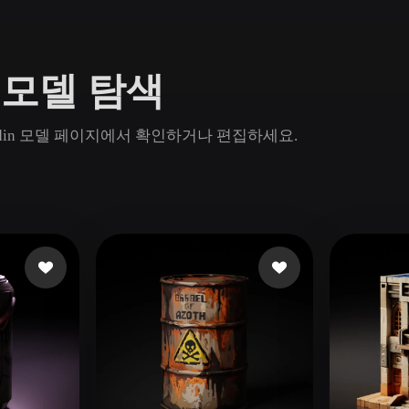
Game
n
Development
3D 모델 탐색
ce
VR/AR
Mechanical
고 Rodin 모델 페이지에서 확인하거나 편집하세요.
Engineering
ot
Maya
3DS Max
ComfyUI
oon
Cel-Shaded
Fantasy
tric
Low Poly
Medieval