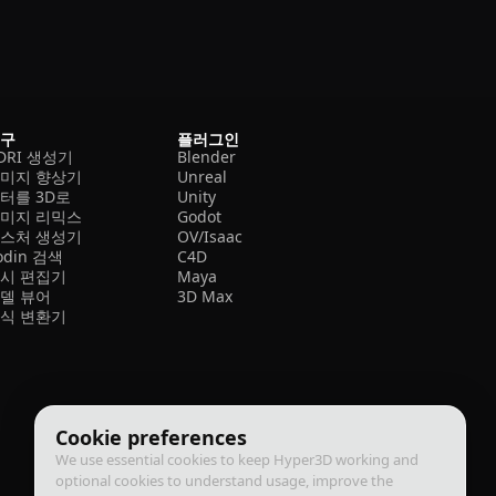
도구
플러그인
DRI 생성기
Blender
미지 향상기
Unreal
터를 3D로
Unity
미지 리믹스
Godot
스처 생성기
OV/Isaac
odin 검색
C4D
시 편집기
Maya
델 뷰어
3D Max
식 변환기
Cookie preferences
We use essential cookies to keep Hyper3D working and
optional cookies to understand usage, improve the