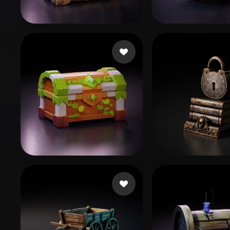
Organic
Photorealistic
Pixel
63 좋아요
58 좋
Fyurien
Nubudy
82 좋아요
29 
Csvsgsvd Hhsvdhd
perrydies