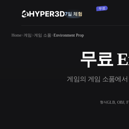
구독
제품
Home
게임
게임 소품
Environment Prop
기능
Rodin
ChatAvatar
API
무료 En
이미지를 3D로
요금
사진을 업로드하면 3D 오브젝트를 바로
받아보세요.
리소스
게임의 게임 소품에서 177
AI 이미지 생성기
간단한 프롬프트로 고품질 비주얼을 생성
하세요.
커뮤니티
OmniCraft
GLB, OBJ, 
형식
AI 이미지 리믹스
AI 텍스처
스토리
연구
블로그
AI 이미지 향상 도구
AI HDRI