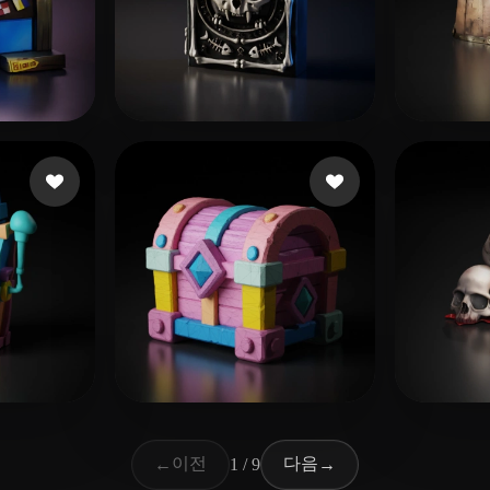
요
60 좋아요
贾 
Ferreira Victor Lima
 좋아요
52 좋아요
dezocrt0808
dươn
이전
다음
←
1 / 9
→