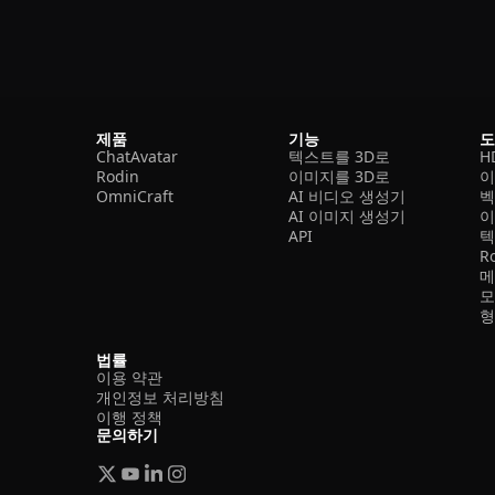
제품
기능
ChatAvatar
텍스트를 3D로
H
Rodin
이미지를 3D로
이
OmniCraft
AI 비디오 생성기
벡
AI 이미지 생성기
이
API
텍
R
메
모
형
법률
이용 약관
개인정보 처리방침
이행 정책
문의하기