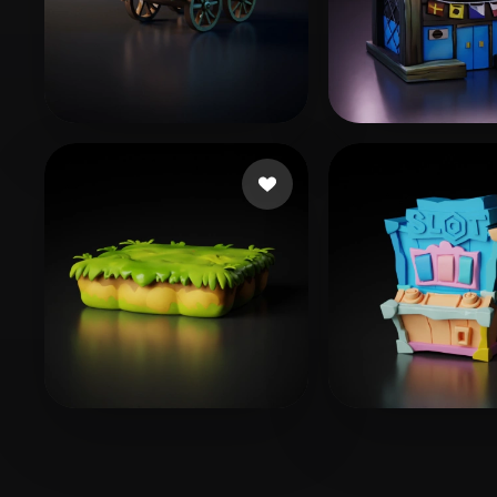
조 효정
74 좋아요
150 좋아
chen
101 좋아요
42
heder
leong yujie