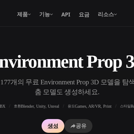
API
요금
제품
기능
리소스
vironment Prop
텍스트를 3D로
텍스트 프롬프트를 3D 오브젝트로 — 즉
시 변환.
개의 무료 Environment Prop 3D 모델을 탐색
API
우리의 크리에이티브 AI를 앱이나 워크플
춤 모델도 생성하세요.
로에 연결하세요.
FBX
Blender, Unity, Unreal
Games, AR/VR, Print
R
호환
용도
스타일
 생성기
3D 모델 검색 엔진
생성
공유
 생성기
SVG to 3D 변환기