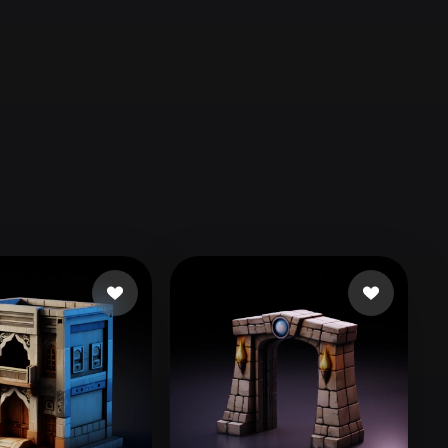
Automotive
Design
Character
Design
21
Flat
Gothic
Minimalist
Modern