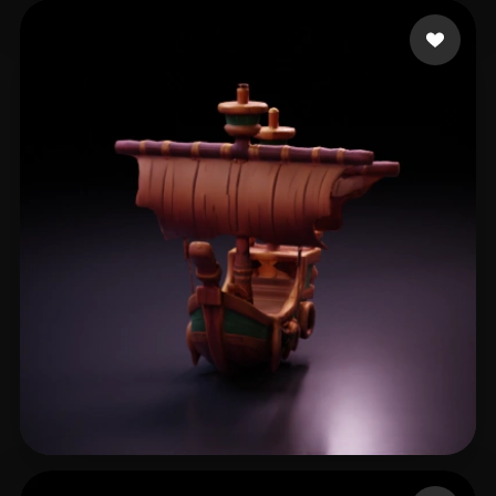
20 좋아요
jeremiah caden
65 좋아요
haziroglu ismail