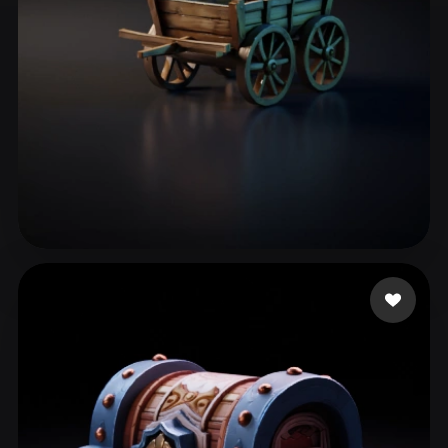
ComfyUI
21
스타일
Abstract
Anime
Cartoon
Cel-Shaded
Fantasy
Flat
Gothic
Hand-Painted
Industrial
Isometric
Low Poly
Medieval
Minimalist
Modern
Organic
Photorealistic
조 효정
74 좋아요
Pixel Art
Realistic
Retro
Stylized
Voxel