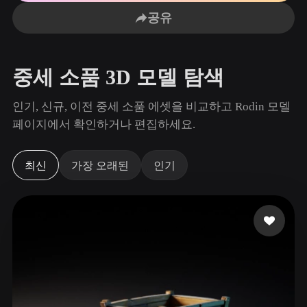
사용 사례
AI 이미지 리믹스
AI HDRI 생성기
3D 메시 편집기
공유
3D Printing
Animation
AI 이미지 향상 도구
3D 모델 검색 엔진
Game
Automotive
AI 텍스처 생성기
SVG to 3D 변환기
Development
Design
중세 소품 3D 모델 탐색
NFT Creation
E-commerce
인기, 신규, 이전 중세 소품 에셋을 비교하고 Rodin 모델
Character
페이지에서 확인하거나 편집하세요.
VR/AR
Design
Metaverse
Jewelry Design
최신
가장 오래된
인기
Mechanical
Engineering
플러그인
Blender
Unity
Unreal
Godot
Maya
3DS Max