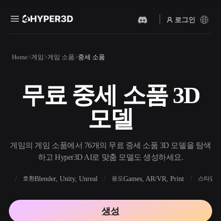
로그인
제품
Home
게임
게임 소품
중세 소품
기능
Rodin
ChatAvatar
API
무료 중세 소품 3D
이미지를 3D로
텍스트를 3D로
요금
사진을 업로드하면 3D 오브
텍스트 프롬프트를 3D 오브
모델
젝트를 바로 받아보세요.
젝트로 — 즉시 변환.
리소스
AI 비디오 생성기
AI 이미지 생성기
AI로 텍스트나 이미지에서
간단한 프롬프트로 고품질
게임의 게임 소품에서 76개의 무료 중세 소품 3D 모델을 탐색
영상을 만드세요.
비주얼을 생성하세요.
하고 Hyper3D AI로 맞춤 모델도 생성하세요.
커뮤니티
API
FBX
Blender, Unity, Unreal
Games, AR/VR, Print
R
호환
용도
스타일
우리의 크리에이티브 AI를
앱이나 워크플로에 연결하세
스토리
연구
블로그
요.
생성
OmniCraft