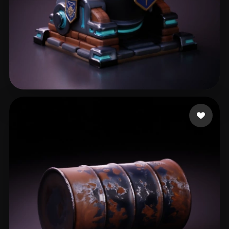
44 إعجابات
BugFix Main