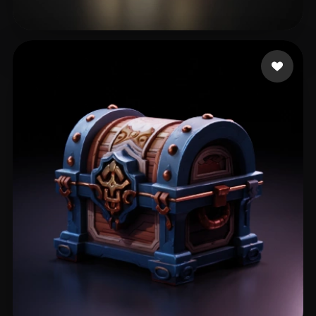
贾 仕龙
38 إعجابات