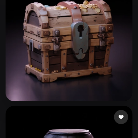
ComfyUI
21
الأنماط
Abstract
Anime
Cartoon
Cel-Shaded
Fantasy
Flat
Gothic
Hand-Painted
Industrial
Isometric
Low Poly
Medieval
Minimalist
Modern
Organic
Photorealistic
Pixel Art
Realistic
Retro
Stylized
Voxel
63 إعجابات
Fyurien