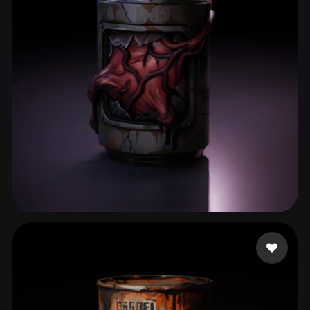
58 إعجابات
Nubudy