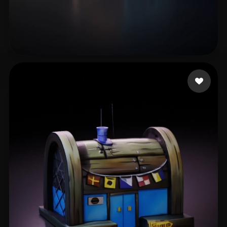
조 효정
74 إعجابات