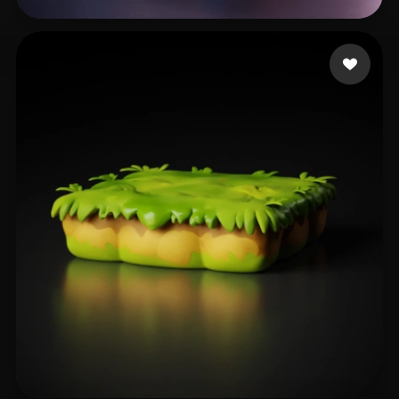
125 إعجابات
zzz