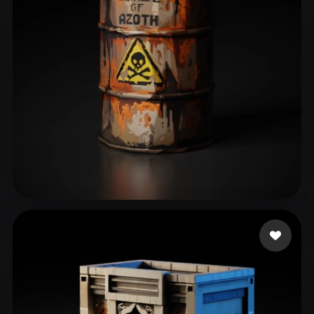
91 إعجابات
Nubudy