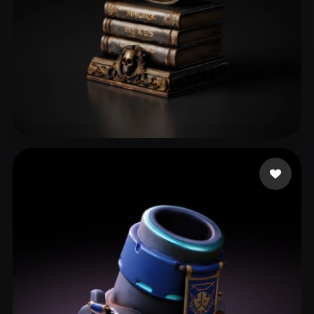
29 إعجابات
perrydies