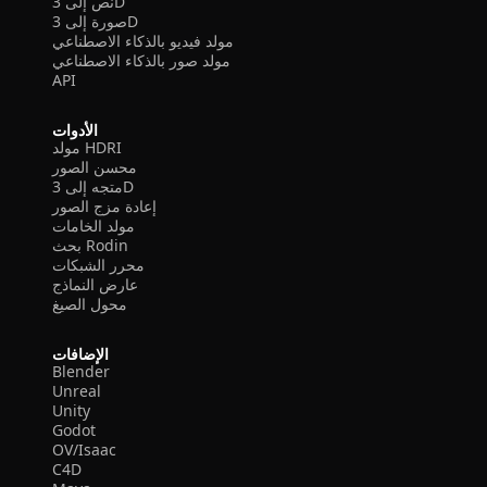
نص إلى 3D
صورة إلى 3D
مولد فيديو بالذكاء الاصطناعي
مولد صور بالذكاء الاصطناعي
API
الأدوات
مولد HDRI
محسن الصور
متجه إلى 3D
إعادة مزج الصور
مولد الخامات
بحث Rodin
محرر الشبكات
عارض النماذج
محول الصيغ
الإضافات
Blender
Unreal
Unity
Godot
OV/Isaac
C4D