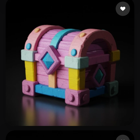
42 إعجابات
leong yujie
52 إعجابات
dezocrt0808