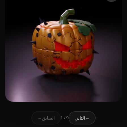
139 إعجابات
Cuzme Patrick
←
1 / 9
→
التالي
السابق