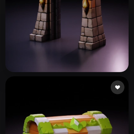
36 إعجابات
sadbeew