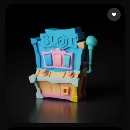
101 إعجابات
heder