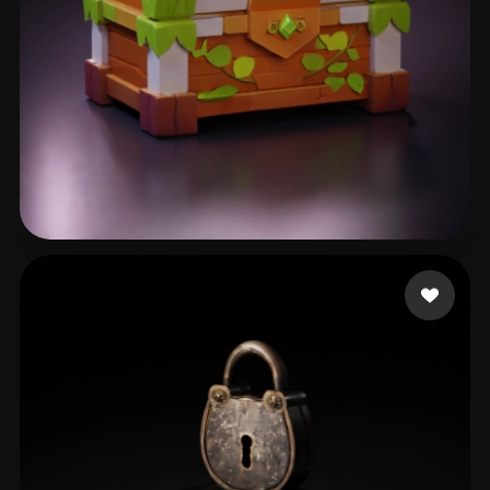
82 إعجابات
Csvsgsvd Hhsvdhd