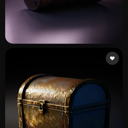
114 إعجابات
OzHulk