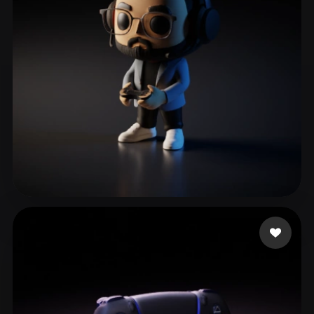
ComfyUI
21
الأنماط
Abstract
Anime
Cartoon
Cel-Shaded
Fantasy
Flat
Gothic
Hand-Painted
Industrial
Isometric
Low Poly
Medieval
Minimalist
Modern
Organic
Photorealistic
Pixel Art
Realistic
Retro
Stylized
80 إعجابات
Gallegos Andres
Voxel