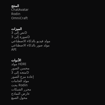
المنتج
ChatAvatar
Rodin
OmniCraft
الميزات
نص إلى 3D
صورة إلى 3D
مولد فيديو بالذكاء الاصطناعي
مولد صور بالذكاء الاصطناعي
API
الأدوات
مولد HDRI
محسن الصور
متجه إلى 3D
إعادة مزج الصور
مولد الخامات
بحث Rodin
محرر الشبكات
عارض النماذج
محول الصيغ