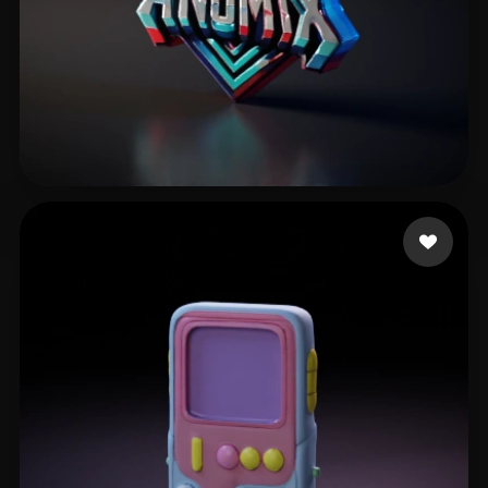
2 إعجابات
Stybite