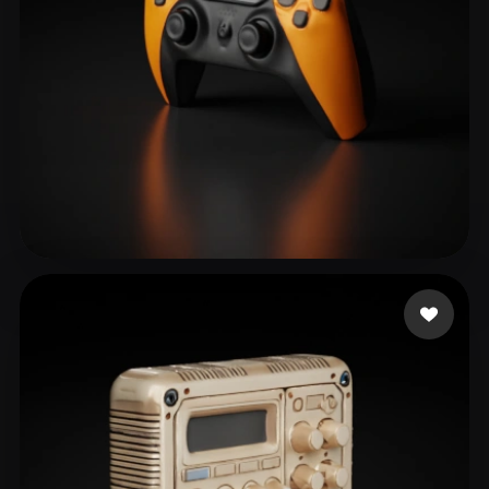
74 إعجابات
fsa