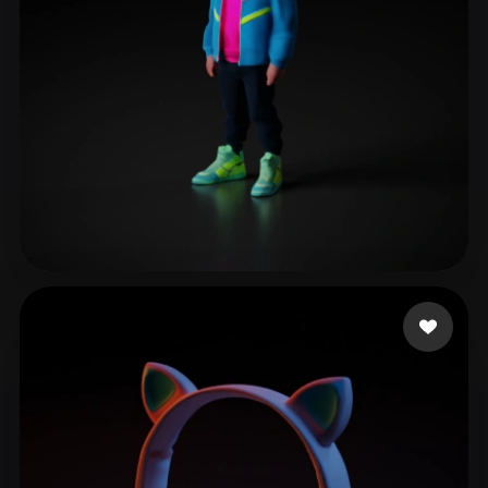
ComfyUI
21
الأنماط
Abstract
Anime
Cartoon
Cel-Shaded
Fantasy
Flat
Gothic
Hand-Painted
Industrial
Isometric
Low Poly
Medieval
Minimalist
Modern
Organic
Photorealistic
21 إعجابات
Stuffysarsonst
Pixel Art
Realistic
Retro
Stylized
Voxel