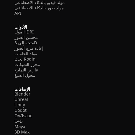
مولد فيديو بالذكاء الاصطناعي
مولد صور بالذكاء الاصطناعي
API
الأدوات
مولد HDRI
محسن الصور
متجه إلى 3D
إعادة مزج الصور
مولد الخامات
بحث Rodin
محرر الشبكات
عارض النماذج
محول الصيغ
الإضافات
Blender
Unreal
Unity
Godot
OV/Isaac
C4D
Maya
3D Max