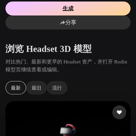
用例
AI 图像重混
AI HDRI 生成器
3D 网格 편집기
生成
3D Printing
Animation
AI 图像增强器
3D 模型搜索引擎
分享
Game
Automotive
AI 纹理生成器
SVG 转 3D 转换器
Development
Design
NFT Creation
E-commerce
浏览 Headset 3D 模型
Character
VR/AR
Design
对比热门、最新和更早的 Headset 资产，并打开 Rodin
Metaverse
Jewelry Design
模型页继续查看或编辑。
Mechanical
Engineering
最新
最旧
流行
插件
Blender
Unity
Unreal
Godot
Maya
3DS Max