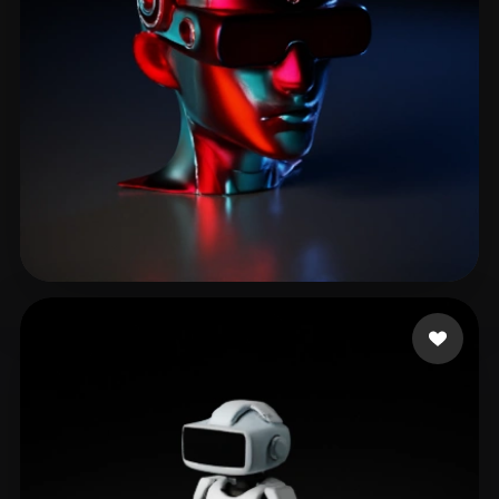
6 点赞
Selzer Brian