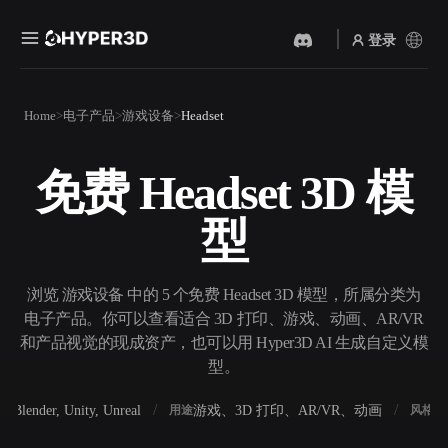
登录
产品
Home
电子产品
游戏设备
Headset
功能
Rodin
ChatAvatar
API
免费 Headset 3D 模
图片转 3D
文本转 3D
定价
上传一张图片，即刻获得 3D
从文字提示到 3D 物体 ——
型
物体。
即刻完成。
资源
AI 视频生成器
AI 图片生成器
用 AI 从文字或图片创作视
用一句简单提示生成高质量
浏览 游戏设备 中的 5 个免费 Headset 3D 模型，所属分类为
频。
视觉内容。
电子产品。你可以查看适合 3D 打印、游戏、动画、AR/VR
社区
和产品视觉的现成资产，也可以用 Hyper3D AI 生成自定义模
API
型。
将我们的创意 AI 接入你的应
用或工作流。
故事
研究
博客
Blender, Unity, Unreal
游戏、3D 打印、AR/VR、动画
写
软件
用途
风格
OmniCraft