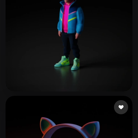
ComfyUI
21
风格
Abstract
Anime
Cartoon
Cel-Shaded
Fantasy
Flat
Gothic
Hand-Painted
Industrial
Isometric
Low Poly
Medieval
Minimalist
Modern
Organic
Photorealistic
Pixel Art
Realistic
Retro
Stylized
21 点赞
Stuffysarsonst
Voxel