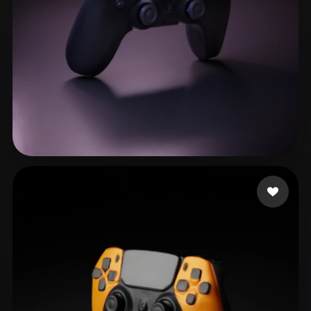
ComfyUI
21
风格
Abstract
Anime
Cartoon
Cel-Shaded
Fantasy
Flat
Gothic
Hand-Painted
Industrial
Isometric
Low Poly
Medieval
144 点赞
Flores Martinez Aito
Minimalist
Modern
Organic
Photorealistic
Pixel Art
Realistic
Retro
Stylized
Voxel