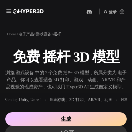
登录
产品
Home
电子产品
游戏设备
摇杆
功能
Rodin
ChatAvatar
API
免费 摇杆 3D 模型
图片转 3D
文本转 3D
定价
上传一张图片，即刻获得 3D
从文字提示到 3D 物体 ——
物体。
即刻完成。
资源
浏览 游戏设备 中的 2 个免费 摇杆 3D 模型，所属分类为 电子
AI 视频生成器
AI 图片生成器
产品。你可以查看适合 3D 打印、游戏、动画、AR/VR 和产
用 AI 从文字或图片创作视
用一句简单提示生成高质量
品视觉的现成资产，也可以用 Hyper3D AI 生成自定义模型。
频。
视觉内容。
社区
Blender, Unity, Unreal
游戏、3D 打印、AR/VR、动画
写
软件
用途
风格
API
将我们的创意 AI 接入你的应
用或工作流。
故事
研究
博客
生成
OmniCraft