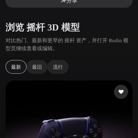
分享
用例
AI 图像重混
AI HDRI 生成器
3D 网格 편집기
3D Printing
Animation
AI 图像增强器
3D 模型搜索引擎
浏览 摇杆 3D 模型
Game
Automotive
AI 纹理生成器
SVG 转 3D 转换器
Development
Design
对比热门、最新和更早的 摇杆 资产，并打开 Rodin 模
NFT Creation
E-commerce
型页继续查看或编辑。
Character
VR/AR
Design
最新
最旧
流行
Metaverse
Jewelry Design
Mechanical
Engineering
插件
Blender
Unity
Unreal
Godot
Maya
3DS Max