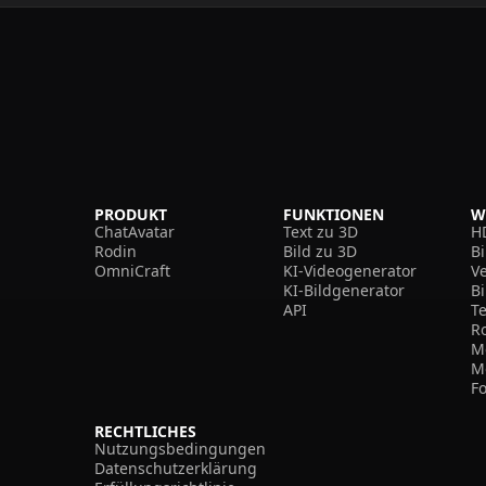
PRODUKT
FUNKTIONEN
W
ChatAvatar
Text zu 3D
H
Rodin
Bild zu 3D
B
OmniCraft
KI-Videogenerator
V
KI-Bildgenerator
B
API
T
R
M
M
F
RECHTLICHES
Nutzungsbedingungen
Datenschutzerklärung