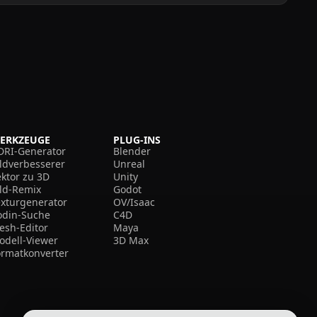
ERKZEUGE
PLUG-INS
DRI-Generator
Blender
ildverbesserer
Unreal
ektor zu 3D
Unity
ild-Remix
Godot
exturgenerator
OV/Isaac
odin-Suche
C4D
esh-Editor
Maya
odell-Viewer
3D Max
ormatkonverter