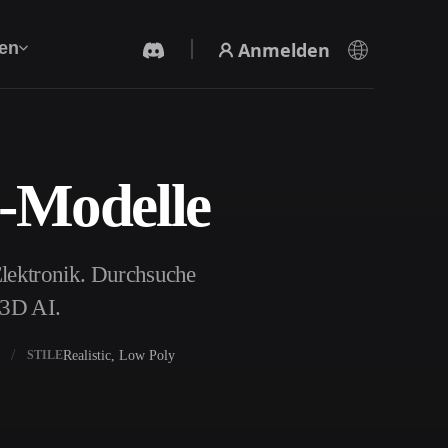
Anmelden
en
D-Modelle
KI-Videogenerator
Erstelle Videos aus Text oder Bildern mit KI.
Elektronik. Durchsuche
r3D AI.
Realistic, Low Poly
STILE
3D-Mesh-Editor