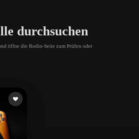
Game
n
Development
lle durchsuchen
ce
VR/AR
Mechanical
 und öffne die Rodin-Seite zum Prüfen oder
Engineering
ot
Maya
3DS Max
ComfyUI
oon
Cel-Shaded
Fantasy
tric
Low Poly
Medieval