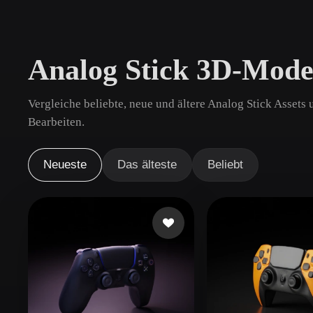
Anwendungsfälle
3D Printing
Animatio
Analog Stick 3D-Mode
NFT Creation
E-commer
Jewelry
Metaverse
Vergleiche beliebte, neue und ältere Analog Stick Assets
Design
Bearbeiten.
Plug-Ins
Neueste
Das älteste
Beliebt
Blender
Unity
Unreal
God
Stile
Abstract
Anime
Cart
Hand-Painted
Industrial
Isome