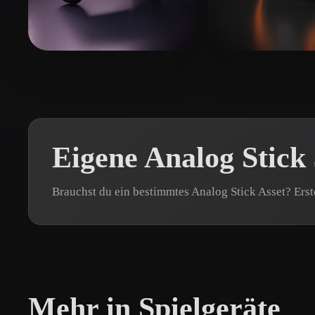
Organic
Photorealistic
Pixel
Flores Martinez Aito
144 Likes
fsa
74 Likes
Eigene Analog Stick
Brauchst du ein bestimmtes Analog Stick Asset? Erst
Mehr in Spielgeräte