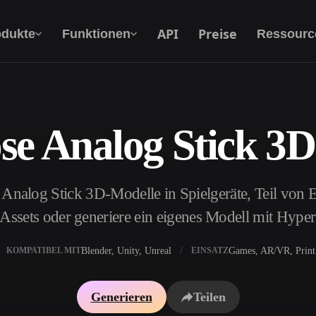
API
Preise
odukte
Funktionen
Ressourc
se Analog Stick 3
Text Zu 3D
Vom Text-Prompt zum 3D-Objekt — im
Handumdrehen.
 Analog Stick 3D-Modelle in Spielgeräte, Teil von 
API
Binde unsere kreative KI in deine App oder
e Assets oder generiere ein eigenes Modell mit Hype
deinen Workflow ein.
Blender, Unity, Unreal
Games, AR/VR, Print
KOMPATIBEL MIT
EINSATZ
erator
3D-Modellsuchmaschine
Generieren
Teilen
ator
SVG-zu-3D-Konverter