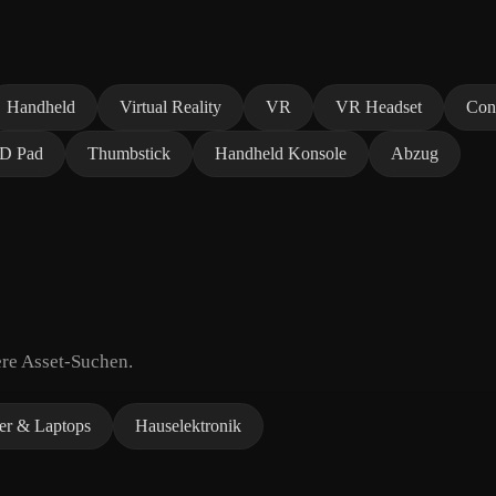
Handheld
Virtual Reality
VR
VR Headset
Cont
D Pad
Thumbstick
Handheld Konsole
Abzug
ere Asset-Suchen.
er & Laptops
Hauselektronik