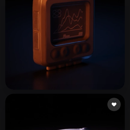
thisna
26 Likes