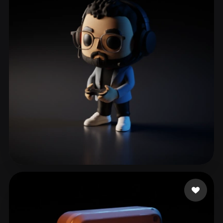
ComfyUI
21
Stile
Abstract
Anime
Cartoon
Cel-Shaded
Fantasy
Flat
Gothic
Hand-Painted
Industrial
Isometric
Low Poly
Medieval
Minimalist
Modern
Organic
Photorealistic
Pixel Art
Realistic
Retro
Stylized
Voxel
Gallegos Andres
80 Likes