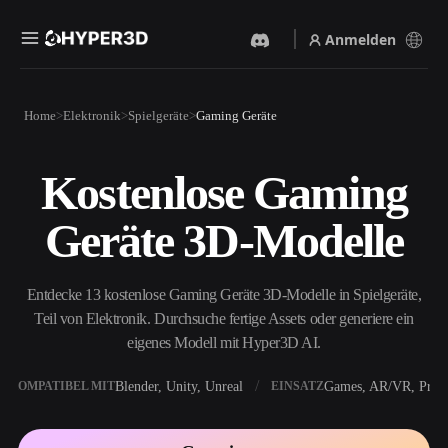
Anmelden
Produkte
Home
Elektronik
Spielgeräte
Gaming Geräte
Funktionen
Rodin
ChatAvatar
API
Kostenlose Gaming
Bild Zu 3D
Text Zu 3D
Preise
Bild hochladen, sofort ein
Vom Text-Prompt zum 3D-
Geräte 3D-Modelle
3D-Objekt erhalten.
Objekt — im Handumdrehen.
Ressourcen
KI-Bildgenerator
KI-Videogenerator
Generiere hochwertige
Erstelle Videos aus Text oder
Entdecke 13 kostenlose Gaming Geräte 3D-Modelle in Spielgeräte,
Visuals aus einem einfachen
Bildern mit KI.
Prompt.
Teil von Elektronik. Durchsuche fertige Assets oder generiere ein
Community
eigenes Modell mit Hyper3D AI.
API
Binde unsere kreative KI in
deine App oder deinen
Blender, Unity, Unreal
Games, AR/VR, Print
KOMPATIBEL MIT
EINSATZ
Story
Forschung
Blog
Workflow ein.
OmniCraft