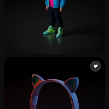
Stuffysarsonst
21 Likes