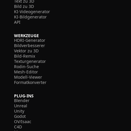
Text zu 3D
Bild zu 3D
KI-Videogenerator
KI-Bildgenerator
API
WERKZEUGE
HDRI-Generator
Bildverbesserer
Vektor zu 3D
Bild-Remix
Texturgenerator
Rodin-Suche
Mesh-Editor
Modell-Viewer
Formatkonverter
PLUG-INS
Blender
Unreal
Unity
Godot
OV/Isaac
C4D