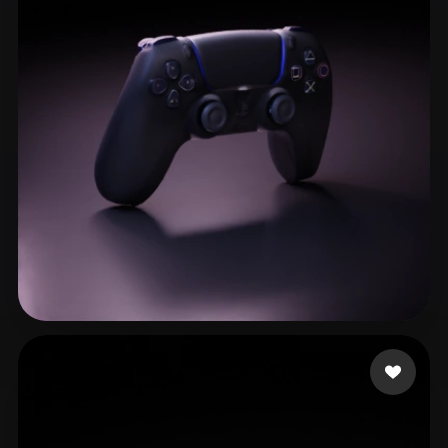
ComfyUI
21
Стили
Abstract
Anime
Cartoon
Cel-Shaded
Fantasy
Flat
Gothic
Hand-Painted
Industrial
Isometric
Low Poly
Medieval
Minimalist
Modern
Organic
Photorealistic
Pixel Art
Realistic
Retro
Stylized
Flores Martinez Aito
144 лайков
Voxel