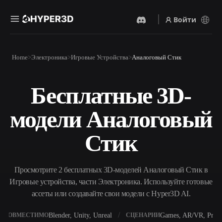
Войти
Продукты
Home
Электроника
Игровые Устройства
Аналоговый Стик
Функции
Rodin
ChatAvatar
API
Бесплатные 3D-
Изображение В 3D
Текст В 3D
Цены
Загрузите изображение и
От текстового запроса к 3D-
получите 3D-объект
модели Аналоговый
объекту — мгновенно.
мгновенно.
Ресурсы
AI-Видеогенератор
AI-Генератор Изображений
Стик
Создавайте видео из текста
Генерируйте
или изображений с
высококачественные визуал
помощью ИИ.
по простому запросу.
Сообщество
Просмотрите 2 бесплатных 3D-моделей Аналоговый Стик в
API
Игровые устройства, части Электроника. Используйте готовые
Встройте наш креативный
ИИ в своё приложение или
ассеты или создавайте свои модели с Hyper3D AI.
История
Исследования
Блог
рабочий процесс.
OmniCraft
Blender, Unity, Unreal
Games, AR/VR, Print
СОВМЕСТИМО
СЦЕНАРИИ