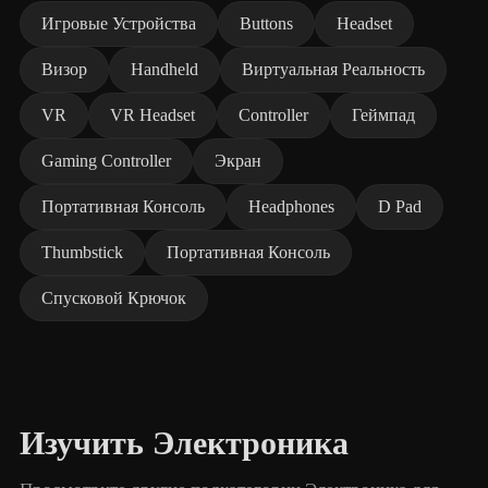
Игровые Устройства
Buttons
Headset
Визор
Handheld
Виртуальная Реальность
VR
VR Headset
Controller
Геймпад
Gaming Controller
Экран
Портативная Консоль
Headphones
D Pad
Thumbstick
Портативная Консоль
Спусковой Крючок
Изучить Электроника