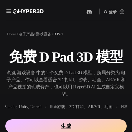
登录
产品
Home
电子产品
游戏设备
D Pad
功能
Rodin
ChatAvatar
API
免费 D Pad 3D 模型
图片转 3D
文本转 3D
定价
上传一张图片，即刻获得 3D
从文字提示到 3D 物体 ——
物体。
即刻完成。
资源
浏览 游戏设备 中的 2 个免费 D Pad 3D 模型，所属分类为 电
AI 视频生成器
AI 图片生成器
子产品。你可以查看适合 3D 打印、游戏、动画、AR/VR 和
用 AI 从文字或图片创作视
用一句简单提示生成高质量
产品视觉的现成资产，也可以用 Hyper3D AI 生成自定义模
频。
视觉内容。
型。
社区
API
Blender, Unity, Unreal
游戏、3D 打印、AR/VR、动画
写
软件
用途
风格
将我们的创意 AI 接入你的应
用或工作流。
故事
研究
博客
生成
OmniCraft