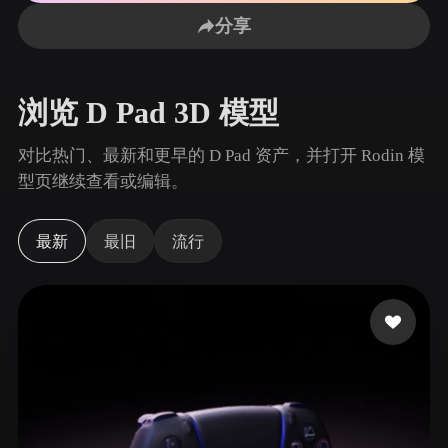
用例
AI 图像重混
AI HDRI 生成器
3D 网格 편집기
分享
3D Printing
Animation
AI 图像增强器
3D 模型搜索引擎
Game
Automotive
AI 纹理生成器
SVG 转 3D 转换器
Development
Design
浏览 D Pad 3D 模型
NFT Creation
E-commerce
对比热门、最新和更早的 D Pad 资产，并打开 Rodin 模
Character
型页继续查看或编辑。
VR/AR
Design
Metaverse
Jewelry Design
最新
最旧
流行
Mechanical
Engineering
插件
Blender
Unity
Unreal
Godot
Maya
3DS Max