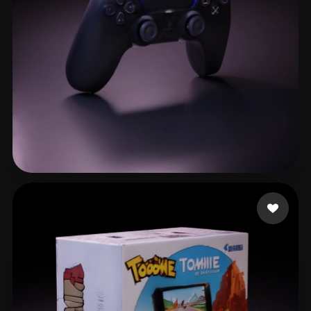
ComfyUI
21
风格
Abstract
Anime
Cartoon
Cel-Shaded
Fantasy
Flat
Gothic
Hand-Painted
Industrial
Isometric
Low Poly
Medieval
Minimalist
Modern
Organic
Photorealistic
144 点赞
Flores Martinez Aito
Pixel Art
Realistic
Retro
Stylized
Voxel