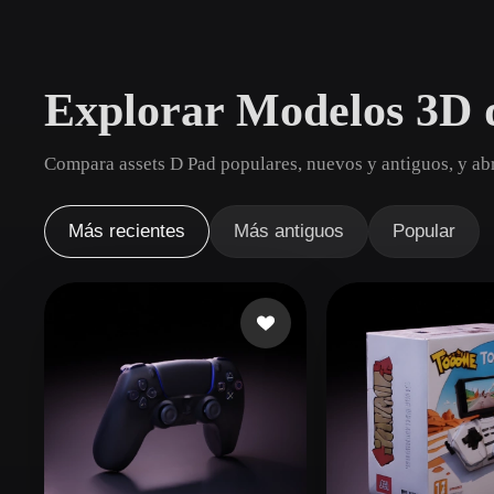
Casos De Uso
3D Printing
Animatio
Explorar Modelos 3D 
NFT Creation
E-commer
Jewelry
Metaverse
Compara assets D Pad populares, nuevos y antiguos, y abr
Design
Plug-Ins
Más recientes
Más antiguos
Popular
Blender
Unity
Unreal
God
Estilos
Abstract
Anime
Cart
Hand-Painted
Industrial
Isome