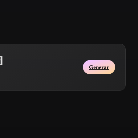
Stylized
Voxel
d
Generar