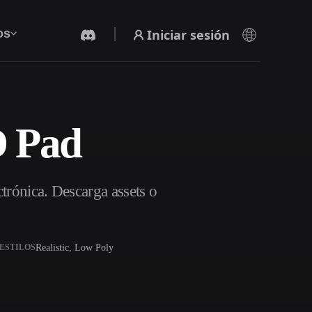
Iniciar sesión
os
D Pad
Generador De Video Con IA
Crea vídeos a partir de texto o imágenes con
IA.
trónica. Descarga assets o
Realistic, Low Poly
ESTILOS
Editor de mallas 3D