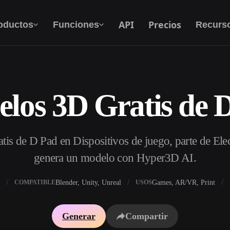
API
Precios
oductos
Funciones
Recurs
los 3D Gratis de 
Texto A 3D
Del prompt de texto al objeto 3D — al
instante.
is de D Pad en Dispositivos de juego, parte de Elec
API
Integra nuestra IA creativa en tu app o flujo de
genera un modelo con Hyper3D AI.
trabajo.
Blender, Unity, Unreal
Games, AR/VR, Print
COMPATIBLE
USOS
 texturas IA
Buscador de modelos 3D
Generar
Compartir
DRI IA
Convertidor SVG a 3D