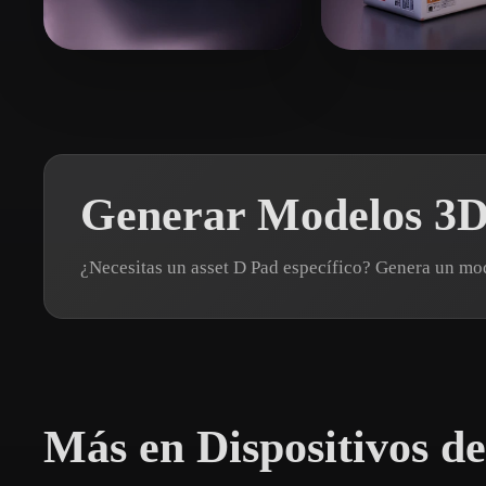
Organic
Photorealistic
Pixel
Flores Martinez Aito
144 me gusta
Merfin Faisal
1
Generar Modelos 3D
¿Necesitas un asset D Pad específico? Genera un m
Más en Dispositivos de