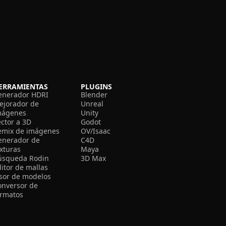
ERRAMIENTAS
PLUGINS
enerador HDRI
Blender
ejorador de
Unreal
mágenes
Unity
ector a 3D
Godot
emix de imágenes
OV/Isaac
enerador de
C4D
exturas
Maya
úsqueda Rodin
3D Max
itor de mallas
isor de modelos
onversor de
ormatos