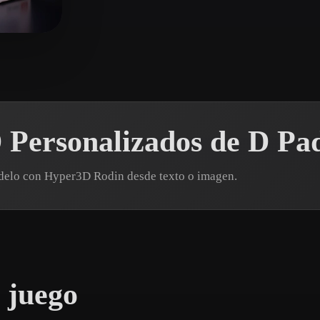
 Art
Realistic
Retro
0 me gusta
 Personalizados de D Pa
odelo con Hyper3D Rodin desde texto o imagen.
 juego