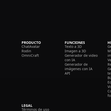
PRODUCTO
FUNCIONES
H
ChatAvatar
Texto a 3D
G
Rodin
Imagen a 3D
M
OmniCraft
Generador de video
i
con IA
V
Generador de
R
imágenes con IA
G
API
t
B
Ed
V
C
f
LEGAL
Términos de uso