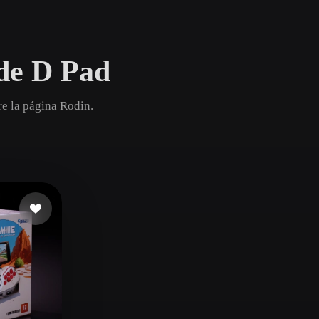
Game
n
Development
de D Pad
ce
VR/AR
Mechanical
e la página Rodin.
Engineering
ot
Maya
3DS Max
ComfyUI
oon
Cel-Shaded
Fantasy
tric
Low Poly
Medieval