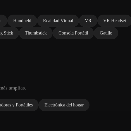
a
Handheld
Realidad Virtual
VR
VR Headset
g Stick
Thumbstick
Consola Portátil
Gatillo
más amplias.
oras y Portátiles
Electrónica del hogar