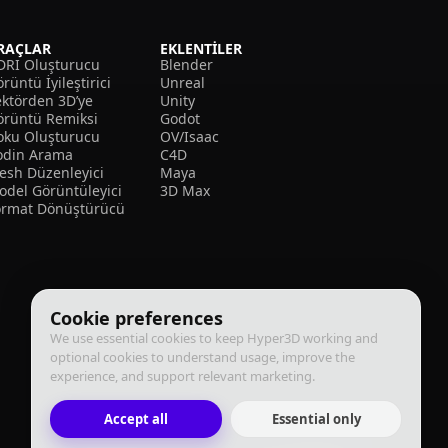
RAÇLAR
EKLENTILER
DRI Oluşturucu
Blender
rüntü İyileştirici
Unreal
ektörden 3D’ye
Unity
örüntü Remiksi
Godot
oku Oluşturucu
OV/Isaac
odin Arama
C4D
esh Düzenleyici
Maya
odel Görüntüleyici
3D Max
ormat Dönüştürücü
Cookie preferences
We use essential cookies to keep Hyper3D working and
optional cookies to understand usage, improve the
experience, and support relevant marketing.
Accept all
Essential only