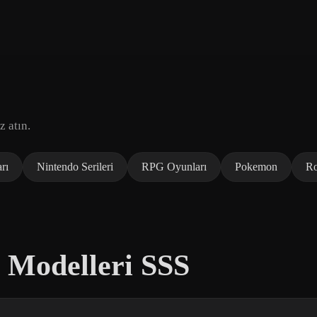
z atın.
rı
Nintendo Serileri
RPG Oyunları
Pokemon
Ro
D Modelleri SSS