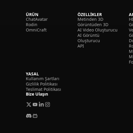
ÜRÜN
ÖZELLIKLER
A
ChatAvatar
Metinden 3D
H
Rodin
Görüntüden 3D
Gö
OmniCraft
AI Video Oluşturucu
V
AI Görüntü
G
Oluşturucu
D
API
R
M
M
F
YASAL
Kullanım Şartları
Gizlilik Politikası
Teslimat Politikası
Bize Ulaşın