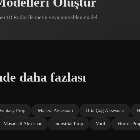
Modelleri Oluştur
Hyper3D Rodin ile metin veya görselden model
de daha fazlası
Fantasy Prop
Macera Aksesuarı
Orta Çağ Aksesuarı
H
Masaüstü Aksesuar
Industrial Prop
Varil
Horror Pro