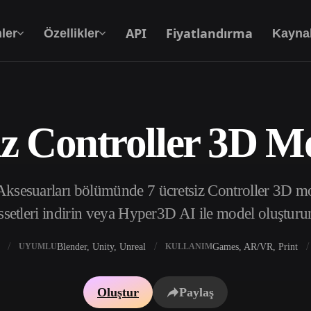
API
Fiyatlandırma
ler
Özellikler
Kayna
iz Controller 3D Mo
Metinden 3D’ye
Metin isteminden 3D nesneye — anında.
ksesuarları bölümünde 7 ücretsiz Controller 3D mod
API
Yaratıcı yapay zekamızı uygulamanıza ya da iş
ssetleri indirin veya Hyper3D AI ile model oluşturu
akışınıza entegre edin.
Blender, Unity, Unreal
Games, AR/VR, Print
UYUMLU
KULLANIM
 Doku Oluşturucu
3D Model Arama Motoru
Oluştur
Paylaş
 HDRI Oluşturucu
SVG’den 3D’ye Dönüştürücü