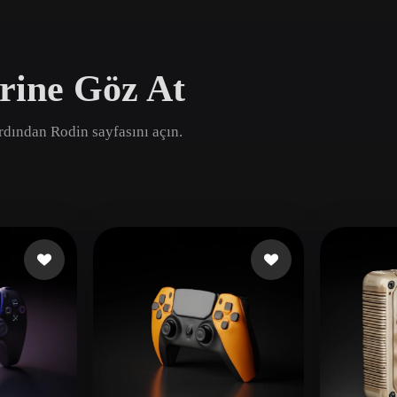
Game
n
Development
rine Göz At
ce
VR/AR
Mechanical
 ardından Rodin sayfasını açın.
Engineering
ot
Maya
3DS Max
ComfyUI
oon
Cel-Shaded
Fantasy
tric
Low Poly
Medieval