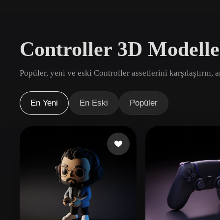
Kullanım Alanları
3D Printing
Animatio
Controller 3D Modelle
NFT Creation
E-commer
Jewelry
Metaverse
Popüler, yeni ve eski Controller assetlerini karşılaştırın,
Design
Eklentiler
En Yeni
En Eski
Popüler
Blender
Unity
Unreal
God
Stiller
Abstract
Anime
Cart
Hand-Painted
Industrial
Isome