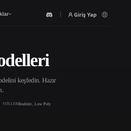
Giriş Yap
klar
delleri
Yapay Zeka Video Oluşturucu
Yapay zekayla metinden ya da görsellerden
video oluşturun.
elini keşfedin. Hazır
n.
Realistic, Low Poly
STILLER
3D Mesh Düzenleyici