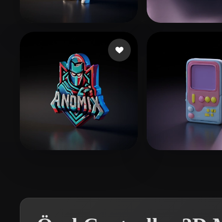
Organic
Photorealistic
Pixel
Gallegos Andres
80 beğeni
Flores Martine
Stybite
2 beğeni
Fernandez San