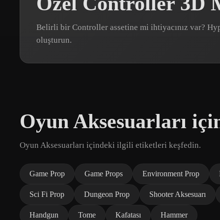
Özel Controller 3D 
Belirli bir Controller assetine mi ihtiyacınız var? 
oluşturun.
Oyun Aksesuarları için
Oyun Aksesuarları içindeki ilgili etiketleri keşfedin.
Game Prop
Game Props
Environment Prop
Sci Fi Prop
Dungeon Prop
Shooter Aksesuarı
Handgun
Tome
Kafatası
Hammer