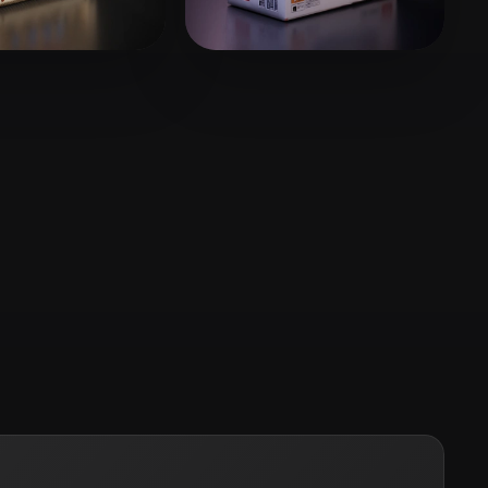
Stylized
Voxel
tsov Nikolai
14 beğeni
Merfin Faisal
10 beğeni