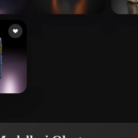
 Art
Realistic
Retro
z Aito
144 beğeni
fsa
74 beğeni
Kuzne
tiago
26 beğeni