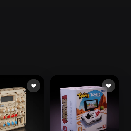
Automotive
Design
Character
Design
21
Flat
Gothic
Minimalist
Modern