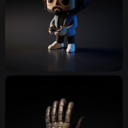
ComfyUI
21
Stiller
Abstract
Anime
Cartoon
Cel-Shaded
Fantasy
Flat
Gothic
Hand-Painted
Industrial
Isometric
Low Poly
Medieval
Minimalist
Modern
Organic
Photorealistic
Oyun Cihazları
13 model
Pixel Art
Realistic
Retro
Stylized
Voxel