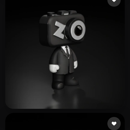
李星良
128 beğeni