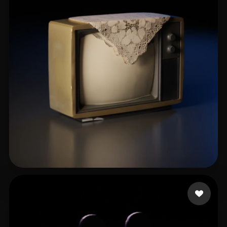
Touahria Mohamed
113 beğeni