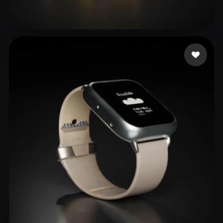
AIRYN
203 beğeni