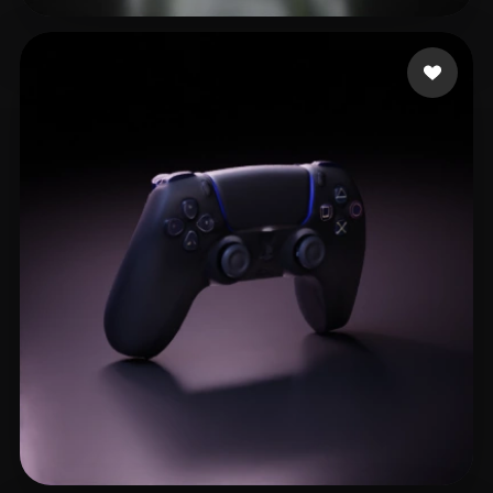
Not robot
161 beğeni