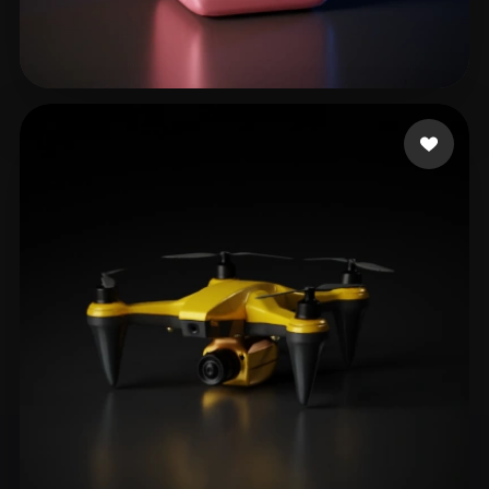
Joey
222 beğeni