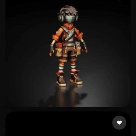
ShonRah
119 beğeni