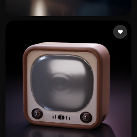
infinitecanvas
7 beğeni