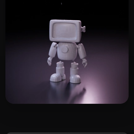
Travieso Jessica
3 beğeni