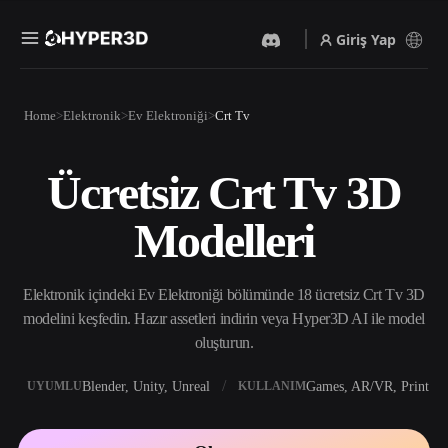
Giriş Yap
Ürünler
Home
Elektronik
Ev Elektroniği
Crt Tv
Özellikler
Rodin
ChatAvatar
API
Ücretsiz Crt Tv 3D
Görselden 3D’ye
Metinden 3D’ye
Fiyatlandırma
Bir resim yükleyin, anında
Metin isteminden 3D nesneye
Modelleri
3D nesne elde edin.
— anında.
Kaynaklar
Yapay Zeka Video
Yapay Zeka Görüntü
Oluşturucu
Oluşturucu
Elektronik içindeki Ev Elektroniği bölümünde 18 ücretsiz Crt Tv 3D
Yapay zekayla metinden ya
Basit bir istemle
da görsellerden video
yüksek‑kaliteli görseller
modelini keşfedin. Hazır assetleri indirin veya Hyper3D AI ile model
Topluluk
oluşturun.
üretin.
oluşturun.
API
Yaratıcı yapay zekamızı
Blender, Unity, Unreal
Games, AR/VR, Print
UYUMLU
KULLANIM
Hikaye
Araştırma
Blog
uygulamanıza ya da iş
akışınıza entegre edin.
OmniCraft