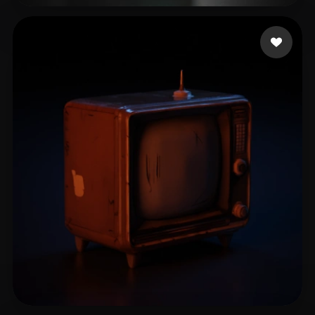
Cubschoenborn
18 beğeni