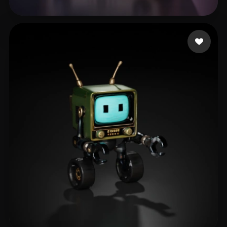
S T
5 beğeni