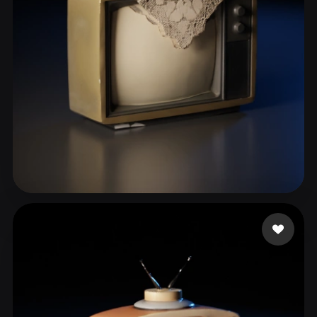
ComfyUI
21
Stiller
Abstract
Anime
Cartoon
Cel-Shaded
Fantasy
Flat
Gothic
Hand-Painted
Industrial
Isometric
Low Poly
Medieval
Minimalist
Modern
Organic
Photorealistic
Touahria Mohamed
113 beğeni
Pixel Art
Realistic
Retro
Stylized
Voxel