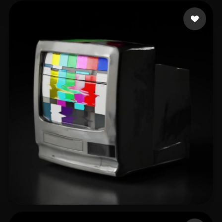
Mitin Aleksandr
16 beğeni
XUE SHAN
38 beğeni