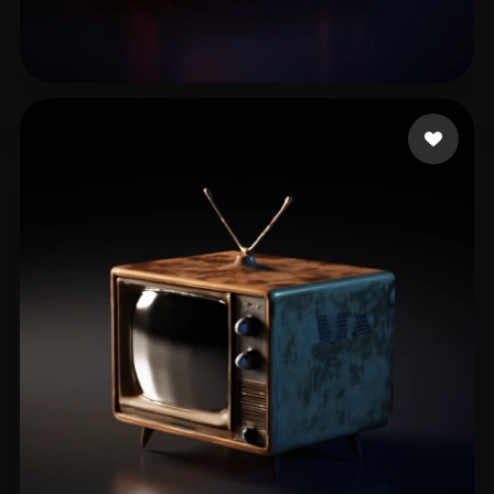
社 Dmitry
11 beğeni