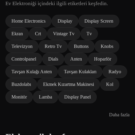
Ev Elektroniği içindeki ilgili etiketleri keşfedin.
Home Electronics
Display
Display Screen
Ekran
Crt
Vintage Tv
Tv
Televizyon
Retro Tv
Buttons
Knobs
Controlpanel
Dials
Anten
Hoparlör
Tavşan Kulağı Anten
Tavşan Kulakları
Radyo
Buzdolabı
Ekmek Kızartma Makinesi
Kol
Monitör
Lamba
Display Panel
Daha fazla