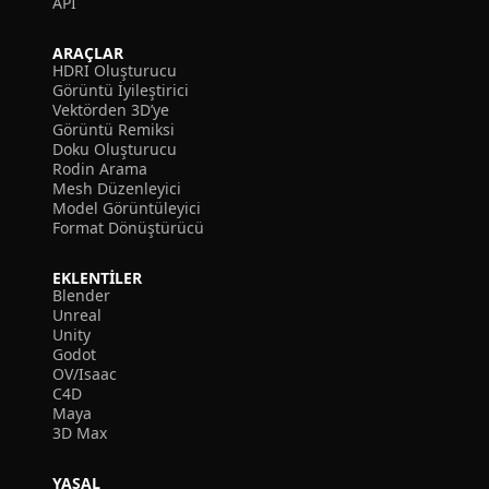
API
ARAÇLAR
HDRI Oluşturucu
Görüntü İyileştirici
Vektörden 3D’ye
Görüntü Remiksi
Doku Oluşturucu
Rodin Arama
Mesh Düzenleyici
Model Görüntüleyici
Format Dönüştürücü
EKLENTILER
Blender
Unreal
Unity
Godot
OV/Isaac
C4D
Maya
3D Max
YASAL