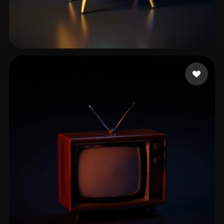
P1tbu11
19 beğeni