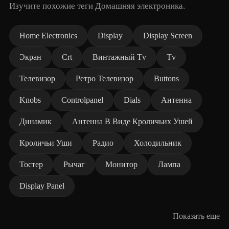
Изучите похожие теги Домашняя электроника.
Home Electronics
Display
Display Screen
Экран
Crt
Винтажный Tv
Tv
Телевизор
Ретро Телевизор
Buttons
Knobs
Controlpanel
Dials
Антенна
Динамик
Антенна В Виде Кроличьих Ушей
Кроличьи Уши
Радио
Холодильник
Тостер
Рычаг
Монитор
Лампа
Display Panel
Показать еще