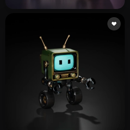
S T
5 лайков