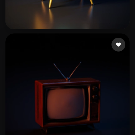
P1tbu11
19 лайков