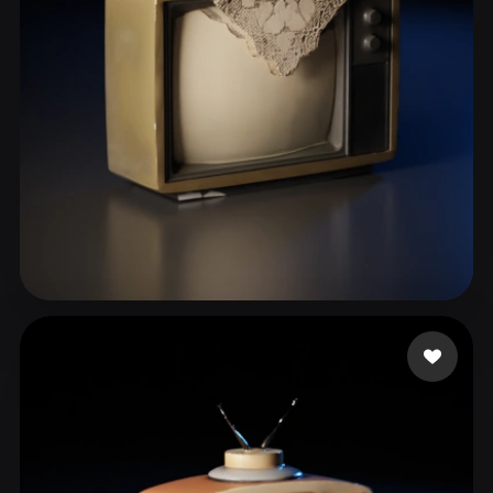
ComfyUI
21
Стили
Abstract
Anime
Cartoon
Cel-Shaded
Fantasy
Flat
Gothic
Hand-Painted
Industrial
Isometric
Low Poly
Medieval
Minimalist
Modern
Organic
Photorealistic
Touahria Mohamed
113 лайков
Pixel Art
Realistic
Retro
Stylized
Voxel