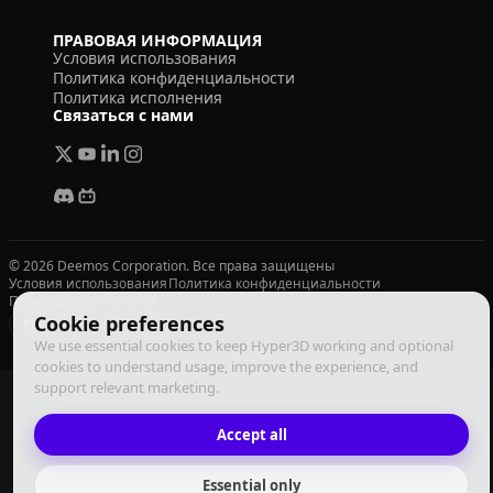
ПРАВОВАЯ ИНФОРМАЦИЯ
Условия использования
Политика конфиденциальности
Политика исполнения
Связаться с нами
© 2026 Deemos Corporation. Все права защищены
Условия использования
Политика конфиденциальности
Политика исполнения
Cookie preferences
Русский
We use essential cookies to keep Hyper3D working and optional
cookies to understand usage, improve the experience, and
support relevant marketing.
Accept all
Essential only