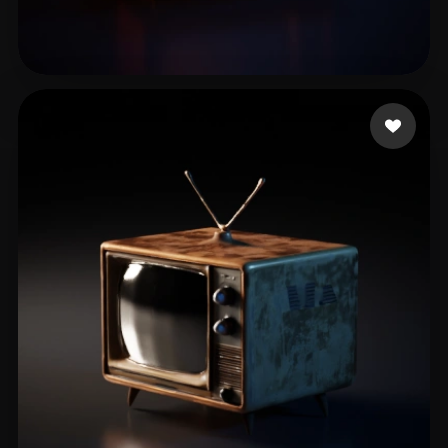
社 Dmitry
11 лайков