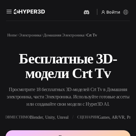
Войти
Продукты
Home
Электроника
Домашняя Электроника
Crt Tv
Функции
Rodin
ChatAvatar
API
Бесплатные 3D-
Изображение В 3D
Текст В 3D
Цены
Загрузите изображение и
От текстового запроса к 3D-
получите 3D-объект
модели Crt Tv
объекту — мгновенно.
мгновенно.
Ресурсы
AI-Видеогенератор
AI-Генератор Изображений
Создавайте видео из текста
Генерируйте
Просмотрите 18 бесплатных 3D-моделей Crt Tv в Домашняя
или изображений с
высококачественные визуал
помощью ИИ.
по простому запросу.
электроника, части Электроника. Используйте готовые ассеты
Сообщество
или создавайте свои модели с Hyper3D AI.
API
Встройте наш креативный
ИИ в своё приложение или
Blender, Unity, Unreal
Games, AR/VR, Print
СОВМЕСТИМО
СЦЕНАРИИ
История
Исследования
Блог
рабочий процесс.
OmniCraft