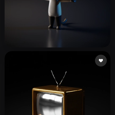
xmajduyahdu87455
47 лайков