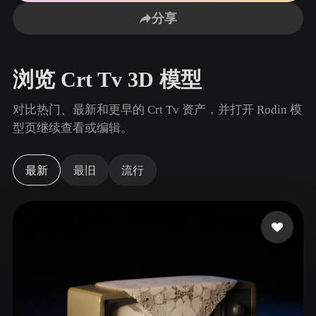
用例
AI 图像重混
AI HDRI 生成器
3D 网格 편집기
分享
3D Printing
Animation
AI 图像增强器
3D 模型搜索引擎
Game
Automotive
AI 纹理生成器
SVG 转 3D 转换器
Development
Design
浏览 Crt Tv 3D 模型
NFT Creation
E-commerce
对比热门、最新和更早的 Crt Tv 资产，并打开 Rodin 模
Character
型页继续查看或编辑。
VR/AR
Design
Metaverse
Jewelry Design
最新
最旧
流行
Mechanical
Engineering
插件
Blender
Unity
Unreal
Godot
Maya
3DS Max