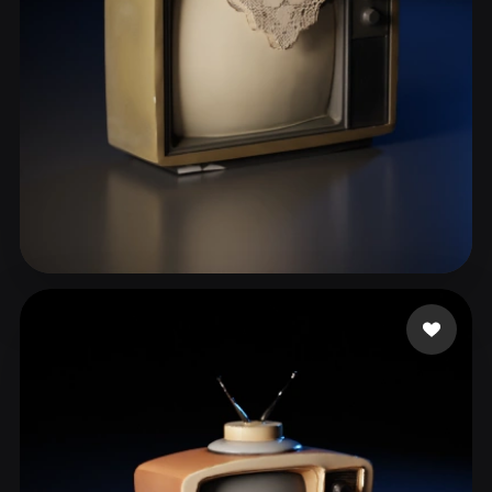
ComfyUI
21
风格
Abstract
Anime
Cartoon
Cel-Shaded
Fantasy
Flat
Gothic
Hand-Painted
Industrial
Isometric
Low Poly
Medieval
Minimalist
Modern
Organic
Photorealistic
113 点赞
Touahria Mohamed
Pixel Art
Realistic
Retro
Stylized
Voxel