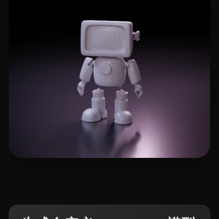
3 点赞
Travieso Jessica