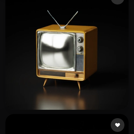
12 点赞
Bo Mikhail