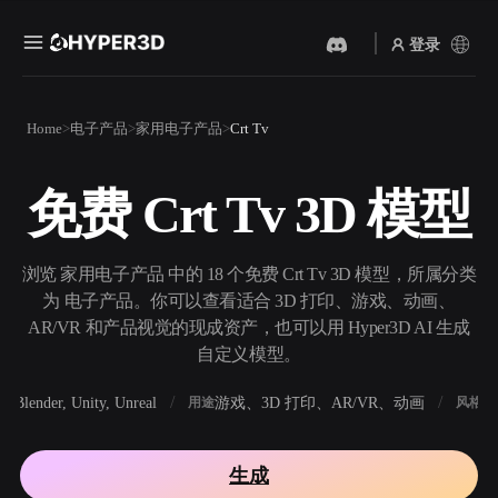
登录
产品
Home
电子产品
家用电子产品
Crt Tv
功能
Rodin
ChatAvatar
API
免费 Crt Tv 3D 模型
图片转 3D
文本转 3D
定价
上传一张图片，即刻获得 3D
从文字提示到 3D 物体 ——
物体。
即刻完成。
资源
浏览 家用电子产品 中的 18 个免费 Crt Tv 3D 模型，所属分类
AI 视频生成器
AI 图片生成器
为 电子产品。你可以查看适合 3D 打印、游戏、动画、
用 AI 从文字或图片创作视
用一句简单提示生成高质量
AR/VR 和产品视觉的现成资产，也可以用 Hyper3D AI 生成
频。
视觉内容。
自定义模型。
社区
API
Blender, Unity, Unreal
游戏、3D 打印、AR/VR、动画
写
软件
用途
风格
将我们的创意 AI 接入你的应
用或工作流。
故事
研究
博客
生成
OmniCraft