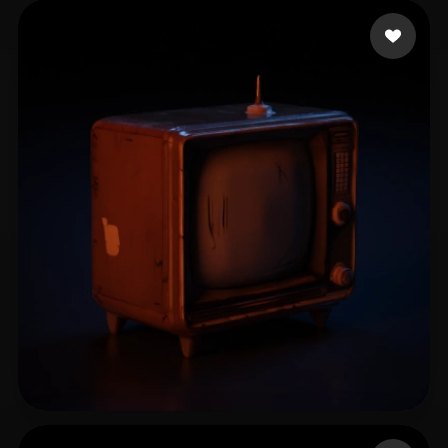
18 点赞
Cubschoenborn
16 点赞
Mitin Aleksandr