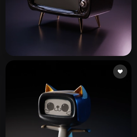
61 点赞
animation 3d