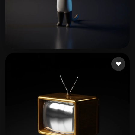
47 点赞
xmajduyahdu87455