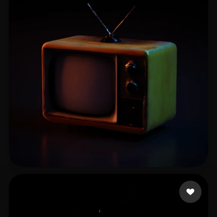
12 点赞
Bonet Toni