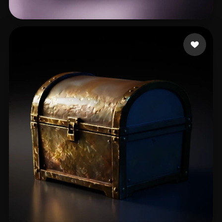
114 إعجابات
OzHulk