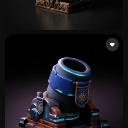
29 إعجابات
perrydies