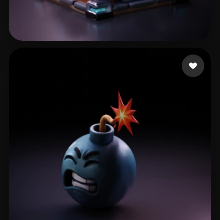
44 إعجابات
BugFix Main