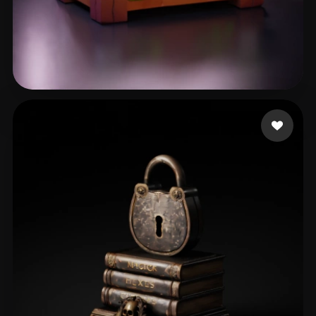
82 إعجابات
Csvsgsvd Hhsvdhd