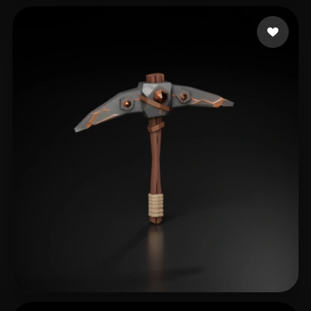
조 효정
74 إعجابات