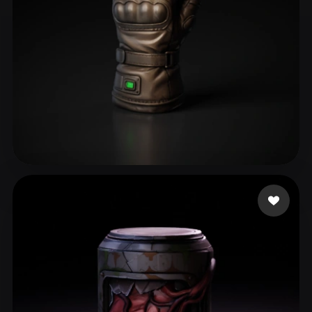
38 إعجابات
01