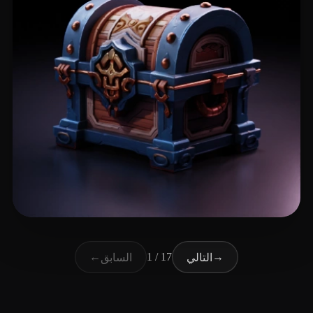
125 إعجابات
zzz
←
1 / 17
→
التالي
السابق