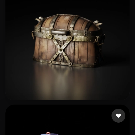
贾 仕龙
38 إعجابات