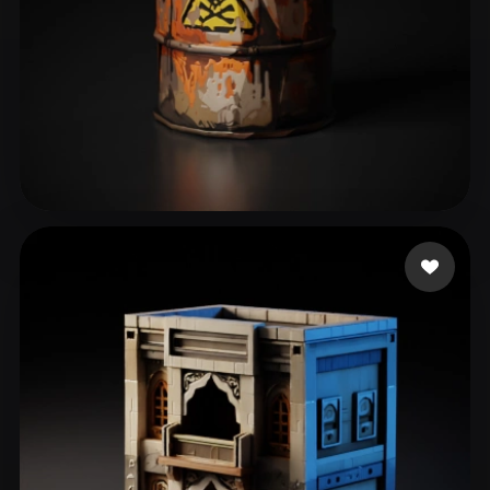
91 إعجابات
Nubudy