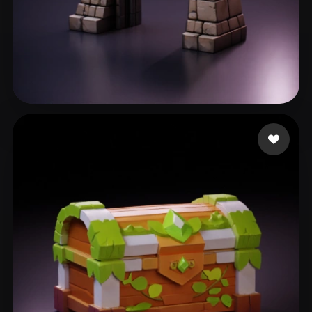
36 إعجابات
sadbeew