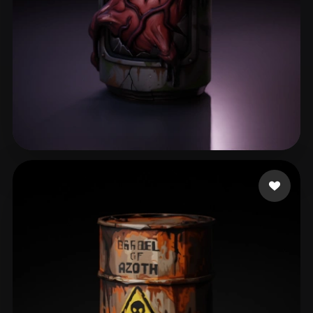
58 إعجابات
Nubudy