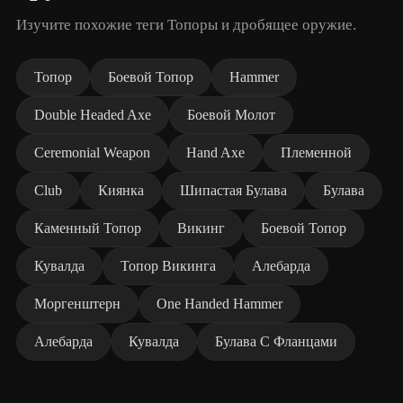
Изучите похожие теги Топоры и дробящее оружие.
Топор
Боевой Топор
Hammer
Double Headed Axe
Боевой Молот
Ceremonial Weapon
Hand Axe
Племенной
Club
Киянка
Шипастая Булава
Булава
Каменный Топор
Викинг
Боевой Топор
Кувалда
Топор Викинга
Алебарда
Моргенштерн
One Handed Hammer
Алебарда
Кувалда
Булава С Фланцами