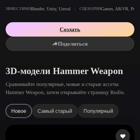
Сценарии Использования
AI-ремикс изображений
Генератор AI HDRI
Редактор 3D-мешей
Blender, Unity, Unreal
Games, AR/VR, Print
СОВМЕСТИМО
СЦЕНАРИИ
3D Printing
Animation
AI-улучшение изображений
Поисковик 3D-моделей
Game
Automotive
Генератор AI-текстур
Конвертер SVG в 3D
Создать
Development
Design
NFT Creation
E-commerce
Поделиться
Character
VR/AR
Design
3D-модели Hammer Weapon
Metaverse
Jewelry Design
Mechanical
Сравнивайте популярные, новые и старые ассеты
Engineering
Hammer Weapon, затем открывайте страницу Rodin.
Плагины
Новое
Самый старый
Популярный
Blender
Unity
Unreal
Godot
Maya
3DS Max