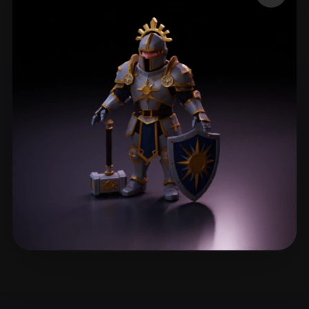
ComfyUI
21
Стили
Abstract
Anime
Cartoon
Cel-Shaded
Fantasy
Flat
Gothic
Hand-Painted
Industrial
Isometric
Low Poly
Medieval
Minimalist
Modern
Organic
Photorealistic
Pixel Art
Realistic
Retro
Stylized
Voxel
Victor Mityunin
5 лайков