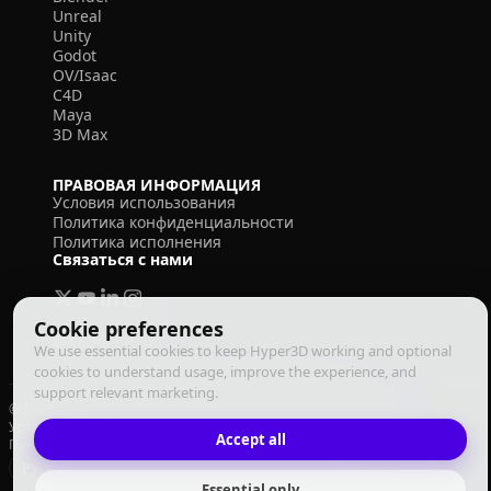
Unreal
Unity
Godot
OV/Isaac
C4D
Maya
3D Max
ПРАВОВАЯ ИНФОРМАЦИЯ
Условия использования
Политика конфиденциальности
Политика исполнения
Связаться с нами
Cookie preferences
We use essential cookies to keep Hyper3D working and optional
cookies to understand usage, improve the experience, and
support relevant marketing.
© 2026 Deemos Corporation. Все права защищены
Условия использования
Политика конфиденциальности
Accept all
Политика исполнения
Русский
Essential only