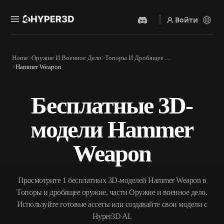
Войти
Продукты
Home
Оружие И Военное Дело
Топоры И Дробящее Оружие
Функции
Hammer Weapon
Rodin
ChatAvatar
API
Изображение В 3D
Текст В 3D
Бесплатные 3D-
Цены
Загрузите изображение и
От текстового запроса к 3D-
получите 3D-объект
объекту — мгновенно.
мгновенно.
модели Hammer
Ресурсы
AI-Видеогенератор
AI-Генератор Изображений
Создавайте видео из текста
Генерируйте
Weapon
или изображений с
высококачественные визуал
помощью ИИ.
по простому запросу.
Сообщество
API
Просмотрите 1 бесплатных 3D-моделей Hammer Weapon в
Встройте наш креативный
ИИ в своё приложение или
Топоры и дробящее оружие, части Оружие и военное дело.
История
Исследования
Блог
рабочий процесс.
Используйте готовые ассеты или создавайте свои модели с
OmniCraft
Hyper3D AI.