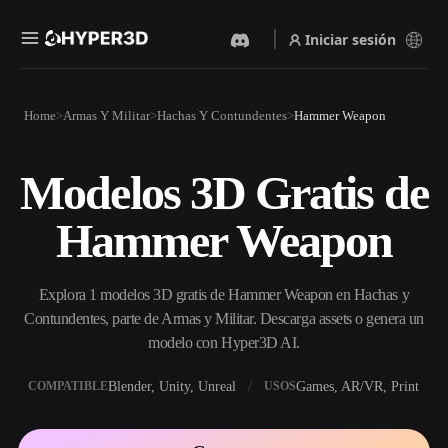
Iniciar sesión
Productos
Home
Armas Y Militar
Hachas Y Contundentes
Hammer Weapon
Funciones
Rodin
ChatAvatar
API
Modelos 3D Gratis de
Imagen A 3D
Texto A 3D
Precios
Sube una imagen y obtén un
Del prompt de texto al objeto
Hammer Weapon
objeto 3D al instante.
3D — al instante.
Recursos
Generador De Imágenes Con
Generador De Video Con IA
IA
Explora 1 modelos 3D gratis de Hammer Weapon en Hachas y
Crea vídeos a partir de texto o
Genera imágenes de alta
imágenes con IA.
calidad a partir de un simple
Contundentes, parte de Armas y Militar. Descarga assets o genera un
Comunidad
prompt.
modelo con Hyper3D AI.
API
Blender, Unity, Unreal
Games, AR/VR, Print
COMPATIBLE
USOS
Integra nuestra IA creativa en
Historia
Investigación
Blog
tu app o flujo de trabajo.
OmniCraft