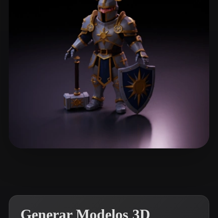
ComfyUI
21
Estilos
Abstract
Anime
Cartoon
Cel-Shaded
Fantasy
Flat
Gothic
Hand-Painted
Industrial
Isometric
Low Poly
Medieval
Minimalist
Modern
Organic
Photorealistic
Pixel Art
Realistic
Retro
Stylized
Victor Mityunin
5 me gusta
Voxel
Generar Modelos 3D