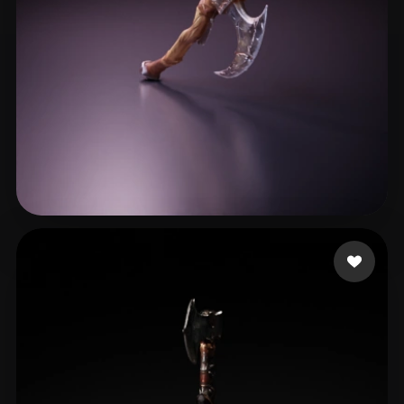
Markoski Vlado
26 me gusta