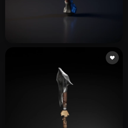
Emm
7 me gusta