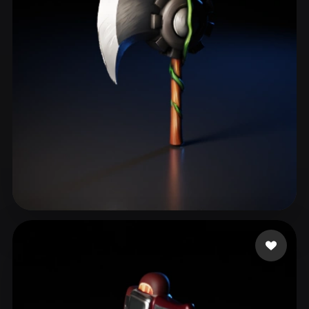
ComfyUI
21
Estilos
Abstract
Anime
Cartoon
Cel-Shaded
Fantasy
Flat
Gothic
Hand-Painted
Industrial
Isometric
Low Poly
Medieval
Minimalist
Modern
Organic
Photorealistic
Pixel Art
Realistic
Retro
Stylized
Gugav Gustavojj
68 me gusta
Voxel