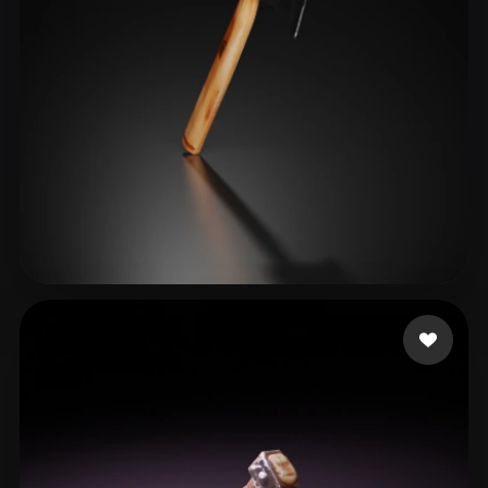
747086196@qq.com
34 me gusta