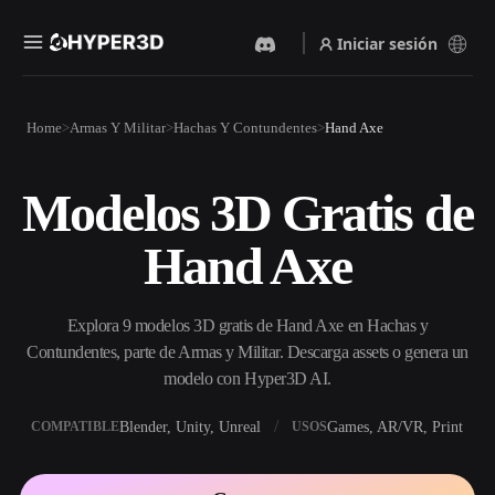
Iniciar sesión
Productos
Home
Armas Y Militar
Hachas Y Contundentes
Hand Axe
Funciones
Rodin
ChatAvatar
API
Modelos 3D Gratis de
Imagen A 3D
Texto A 3D
Precios
Sube una imagen y obtén un
Del prompt de texto al objeto
Hand Axe
objeto 3D al instante.
3D — al instante.
Recursos
Generador De Imágenes Con
Generador De Video Con IA
IA
Explora 9 modelos 3D gratis de Hand Axe en Hachas y
Crea vídeos a partir de texto o
Genera imágenes de alta
imágenes con IA.
calidad a partir de un simple
Contundentes, parte de Armas y Militar. Descarga assets o genera un
Comunidad
prompt.
modelo con Hyper3D AI.
API
Blender, Unity, Unreal
Games, AR/VR, Print
COMPATIBLE
USOS
Integra nuestra IA creativa en
Historia
Investigación
Blog
tu app o flujo de trabajo.
OmniCraft