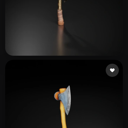
McElroy Garrett
8 me gusta