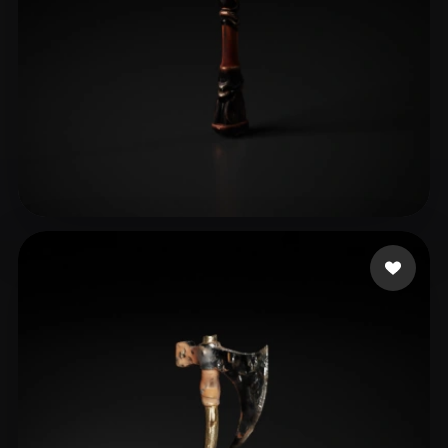
future
14 me gusta