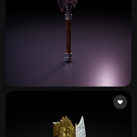
cxz
209 me gusta