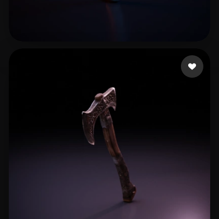
corona aaden
10 me gusta