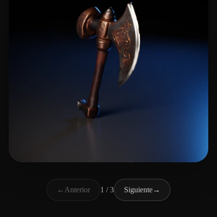
Livingston James
13 me gusta
←
Anterior
1 / 3
Siguiente
→