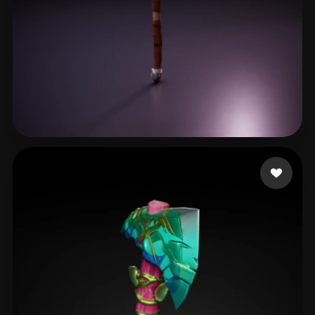
박동훈 [넷마블에프앤씨]
29 me gusta