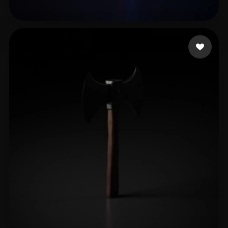
yepobi3267
11 me gusta