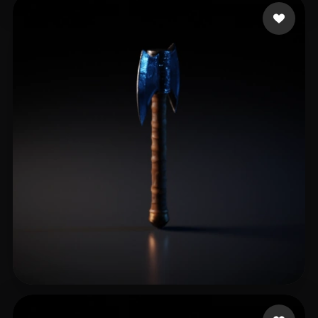
Hybridly
15 me gusta
T. Maerael
16 me gusta