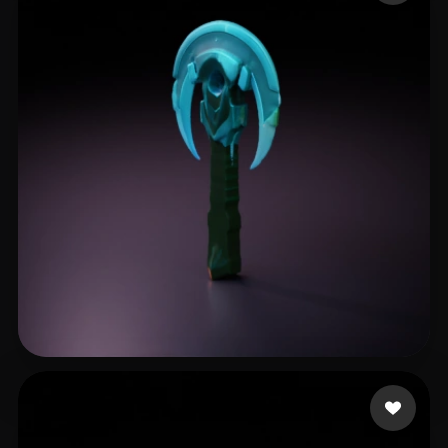
Jacobsen's Little
6 me gusta