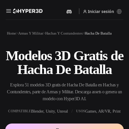
Iniciar sesión
Productos
Home
Armas Y Militar
Hachas Y Contundentes
Hacha De Batalla
Funciones
Rodin
ChatAvatar
API
Modelos 3D Gratis de
Imagen A 3D
Texto A 3D
Precios
Sube una imagen y obtén un
Del prompt de texto al objeto
Hacha De Batalla
objeto 3D al instante.
3D — al instante.
Recursos
Generador De Imágenes Con
Generador De Video Con IA
IA
Explora 51 modelos 3D gratis de Hacha De Batalla en Hachas y
Crea vídeos a partir de texto o
Genera imágenes de alta
imágenes con IA.
calidad a partir de un simple
Contundentes, parte de Armas y Militar. Descarga assets o genera un
Comunidad
prompt.
modelo con Hyper3D AI.
API
Blender, Unity, Unreal
Games, AR/VR, Print
COMPATIBLE
USOS
Integra nuestra IA creativa en
Historia
Investigación
Blog
tu app o flujo de trabajo.
OmniCraft