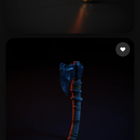
2434344695@qq.com
8 me gusta