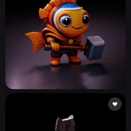
ComfyUI
21
Estilos
Abstract
Anime
Cartoon
Cel-Shaded
Fantasy
Flat
Gothic
Hand-Painted
Industrial
Isometric
Low Poly
Medieval
Minimalist
Modern
Organic
Photorealistic
Pixel Art
Realistic
Retro
Stylized
Bardyshev Dmitrii
47 me gusta
Voxel