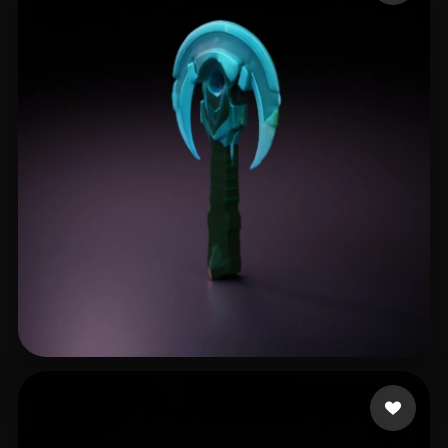
Jacobsen's Little
6 mi piace