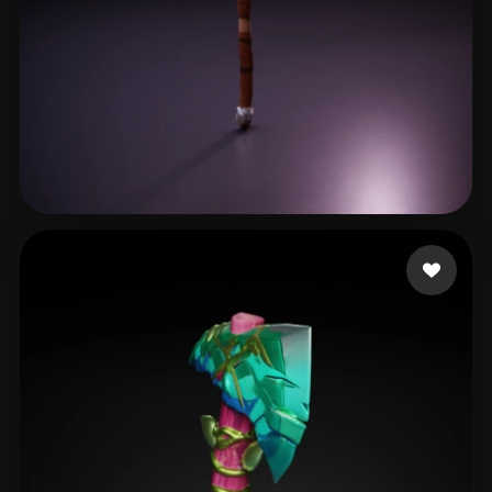
박동훈 [넷마블에프앤씨]
29 mi piace