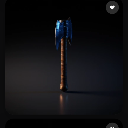
Hybridly
15 mi piace
T. Maerael
16 mi piace