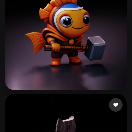
ComfyUI
21
Stili
Abstract
Anime
Cartoon
Cel-Shaded
Fantasy
Flat
Gothic
Hand-Painted
Industrial
Isometric
Low Poly
Medieval
Minimalist
Modern
Organic
Photorealistic
Pixel Art
Realistic
Retro
Stylized
Bardyshev Dmitrii
47 mi piace
Voxel