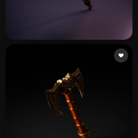
Yume
16 mi piace