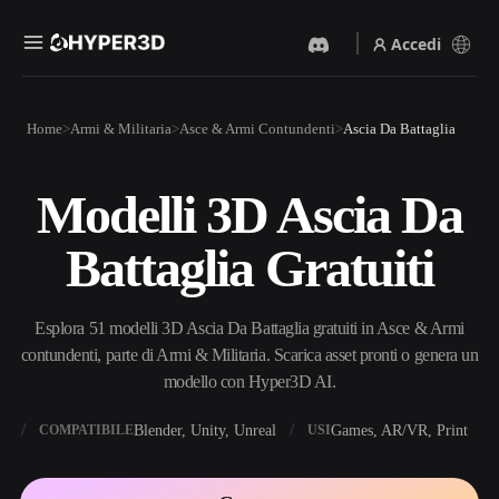
Accedi
Prodotti
Home
Armi & Militaria
Asce & Armi Contundenti
Ascia Da Battaglia
Funzionalità
Rodin
ChatAvatar
API
Modelli 3D Ascia Da
Da Immagine A 3D
Da Testo A 3D
Prezzi
Carica un'immagine, ottieni
Dal prompt di testo
Battaglia Gratuiti
un oggetto 3D all'istante.
all'oggetto 3D — all'istante.
Risorse
Generatore Di Immagini IA
Generatore Video IA
Genera immagini di alta
Crea video da testo o
Esplora 51 modelli 3D Ascia Da Battaglia gratuiti in Asce & Armi
qualità da un semplice
immagini con l'AI.
prompt.
contundenti, parte di Armi & Militaria. Scarica asset pronti o genera un
Community
modello con Hyper3D AI.
API
Integra la nostra AI creativa
nella tua app o nel tuo flusso
X
Blender, Unity, Unreal
Games, AR/VR, Print
COMPATIBILE
USI
Storia
Ricerca
Blog
di lavoro.
OmniCraft