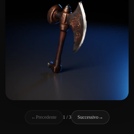
Livingston James
13 mi piace
←
Precedente
1 / 3
Successivo
→