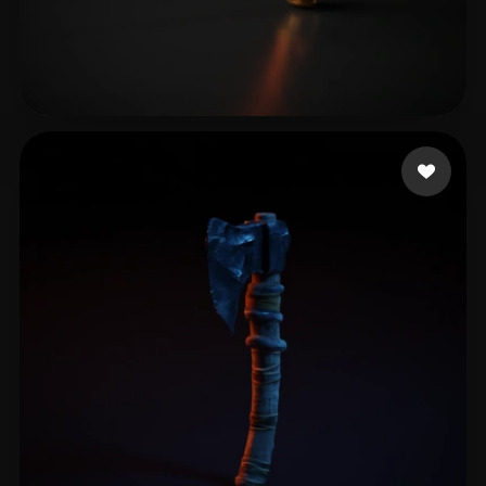
2434344695@qq.com
8 mi piace