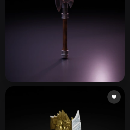
cxz
209 mi piace