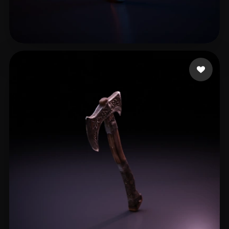
corona aaden
10 mi piace