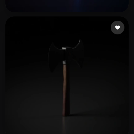
yepobi3267
11 mi piace