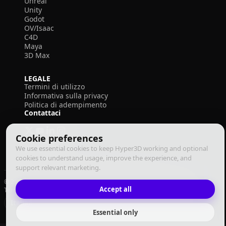
Unreal
Unity
Godot
OV/Isaac
C4D
Maya
3D Max
LEGALE
Termini di utilizzo
Informativa sulla privacy
Politica di adempimento
Contattaci
Cookie preferences
We use essential cookies to keep Hyper3D working and optional
cookies to understand usage, improve the experience, and
support relevant marketing.
© 2026 Deemos Corporation. Tutti i diritti riservati
Accept all
Termini di Utilizzo
Informativa sulla Privacy
Politica di Adempimento
Italiano
Essential only