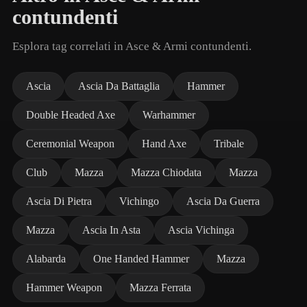
contundenti
Esplora tag correlati in Asce & Armi contundenti.
Ascia
Ascia Da Battaglia
Hammer
Double Headed Axe
Warhammer
Ceremonial Weapon
Hand Axe
Tribale
Club
Mazza
Mazza Chiodata
Mazza
Ascia Di Pietra
Vichingo
Ascia Da Guerra
Mazza
Ascia In Asta
Ascia Vichinga
Alabarda
One Handed Hammer
Mazza
Hammer Weapon
Mazza Ferrata