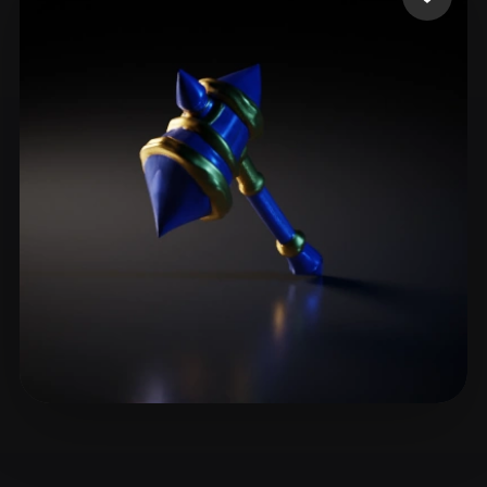
ComfyUI
21
Stili
Abstract
Anime
Cartoon
Cel-Shaded
Fantasy
Flat
Gothic
Hand-Painted
Industrial
Isometric
Low Poly
Medieval
Minimalist
Modern
Organic
Photorealistic
Pixel Art
Realistic
Retro
Stylized
Voxel
aigoruan
8 mi piace