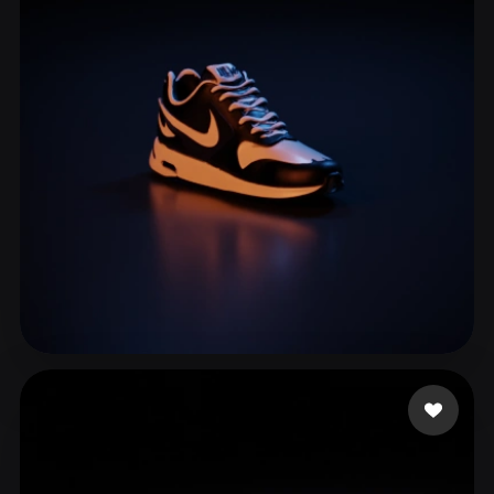
ComfyUI
21
Стили
Abstract
Anime
Cartoon
Cel-Shaded
Fantasy
Flat
Gothic
Hand-Painted
Industrial
Isometric
Low Poly
Medieval
Minimalist
Modern
Organic
Photorealistic
Pixel Art
Realistic
Retro
Stylized
account Useless
99 лайков
Voxel