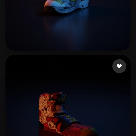
aeroastroarts
21 лайков