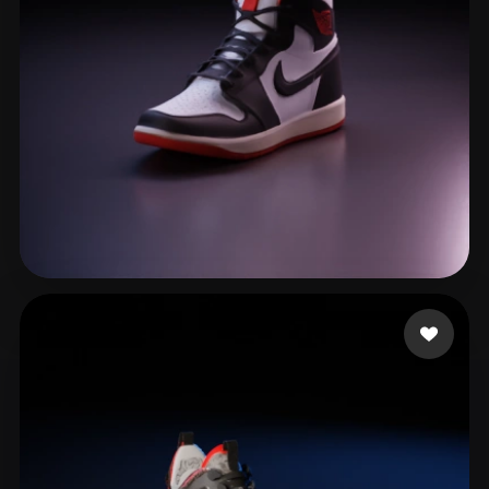
santos ademar
270 лайков