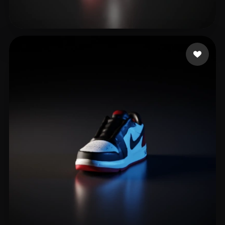
Ohyehkah
39 лайков