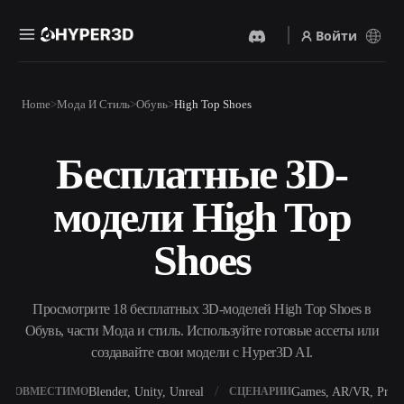
Войти
Продукты
Home
Мода И Стиль
Обувь
High Top Shoes
Функции
Rodin
ChatAvatar
API
Бесплатные 3D-
Изображение В 3D
Текст В 3D
Цены
Загрузите изображение и
От текстового запроса к 3D-
получите 3D-объект
модели High Top
объекту — мгновенно.
мгновенно.
Ресурсы
AI-Видеогенератор
AI-Генератор Изображений
Shoes
Создавайте видео из текста
Генерируйте
или изображений с
высококачественные визуал
помощью ИИ.
по простому запросу.
Сообщество
Просмотрите 18 бесплатных 3D-моделей High Top Shoes в
API
Обувь, части Мода и стиль. Используйте готовые ассеты или
Встройте наш креативный
ИИ в своё приложение или
создавайте свои модели с Hyper3D AI.
История
Исследования
Блог
рабочий процесс.
OmniCraft
Blender, Unity, Unreal
Games, AR/VR, Print
СОВМЕСТИМО
СЦЕНАРИИ