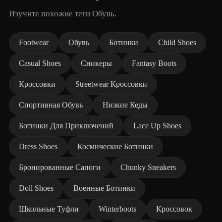
Изучите похожие теги Обувь.
Footwear
Обувь
Ботинки
Child Shoes
Casual Shoes
Сникеры
Fantasy Boots
Кроссовки
Streetwear Кроссовки
Спортивная Обувь
Низкие Кеды
Ботинки Для Приключений
Lace Up Shoes
Dress Shoes
Космические Ботинки
Бронированные Сапоги
Chunky Sneakers
Doll Shoes
Военные Ботинки
Школьные Туфли
Winterboots
Кроссовок