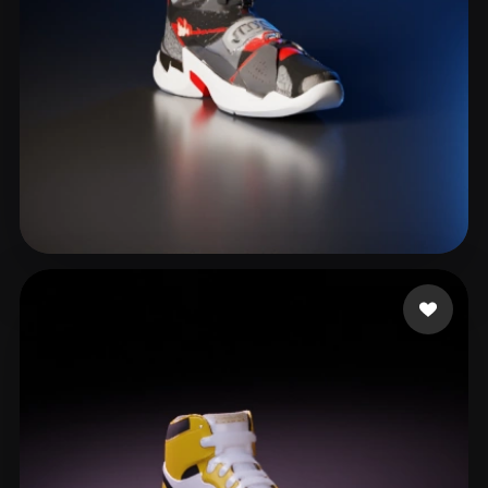
zhang tingko
190 лайков