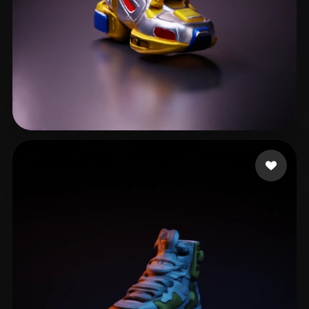
pritchard richard
67 лайков