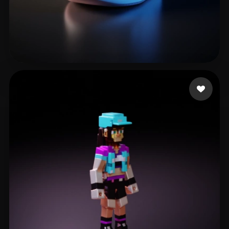
Patrickkkk
14 лайков