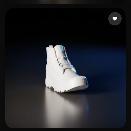
Zhibing
9 лайков