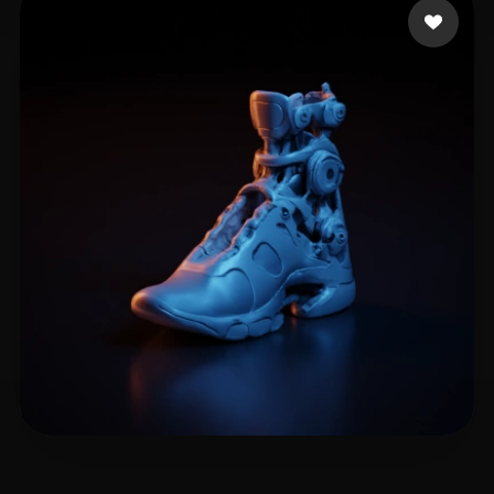
Thanks Andrey
8 лайков
agarwaln
10 лайков