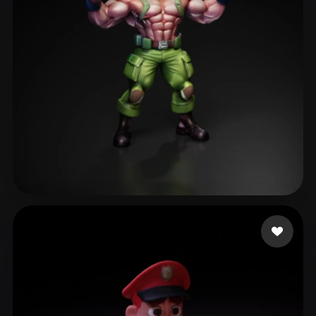
Creepyic
39 лайков