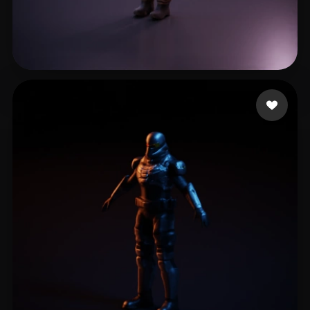
tracer
24 лайков