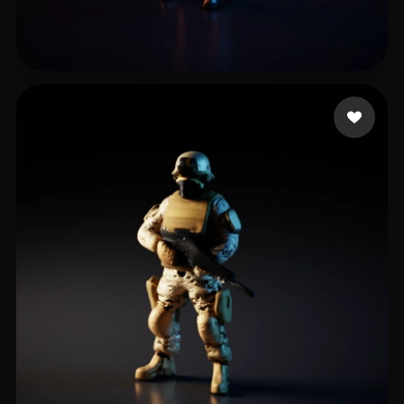
Emm
6 лайков