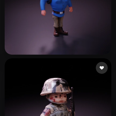
feng lun
9 лайков