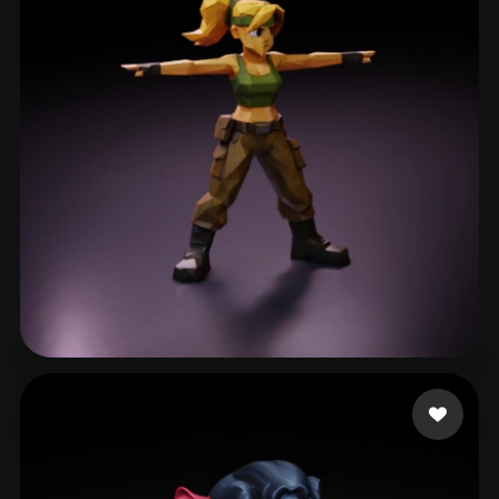
ComfyUI
21
Стили
Abstract
Anime
Cartoon
Cel-Shaded
Fantasy
Flat
Gothic
Hand-Painted
Industrial
Isometric
Low Poly
Medieval
Minimalist
Modern
Organic
Photorealistic
Pixel Art
Realistic
Retro
Stylized
Tomás
67 лайков
Voxel