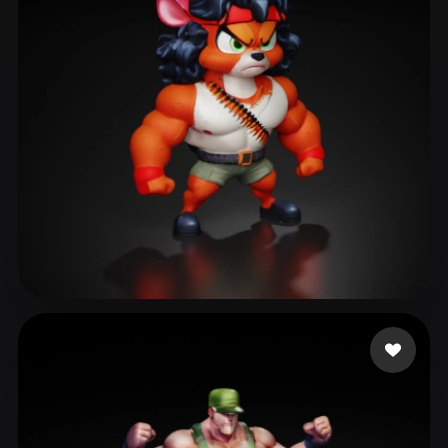
4ojzn
406 лайков