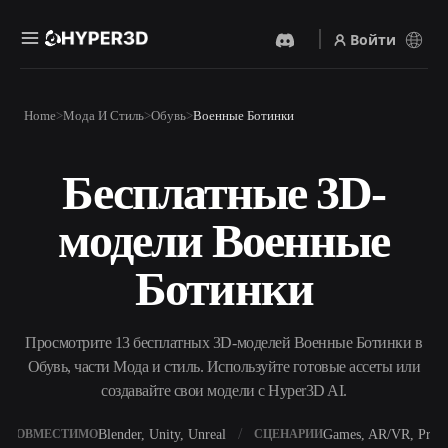
Войти
Продукты
Home
Мода И Стиль
Обувь
Военные Ботинки
Функции
Rodin
ChatAvatar
API
Бесплатные 3D-
Изображение В 3D
Текст В 3D
Цены
Загрузите изображение и
От текстового запроса к 3D-
получите 3D-объект
модели Военные
объекту — мгновенно.
мгновенно.
Ресурсы
AI-Видеогенератор
AI-Генератор Изображений
Ботинки
Создавайте видео из текста
Генерируйте
или изображений с
высококачественные визуал
помощью ИИ.
по простому запросу.
Сообщество
Просмотрите 13 бесплатных 3D-моделей Военные Ботинки в
API
Обувь, части Мода и стиль. Используйте готовые ассеты или
Встройте наш креативный
ИИ в своё приложение или
создавайте свои модели с Hyper3D AI.
История
Исследования
Блог
рабочий процесс.
OmniCraft
Blender, Unity, Unreal
Games, AR/VR, Print
СОВМЕСТИМО
СЦЕНАРИИ