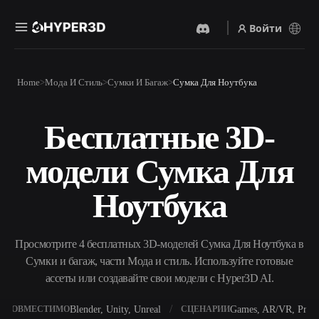
Войти
Продукты
Home
Мода И Стиль
Сумки И Багаж
Сумка Для Ноутбука
Функции
Rodin
ChatAvatar
API
Бесплатные 3D-
Изображение В 3D
Текст В 3D
Цены
Загрузите изображение и
От текстового запроса к 3D-
получите 3D-объект
модели Сумка Для
объекту — мгновенно.
мгновенно.
Ресурсы
AI-Видеогенератор
AI-Генератор Изображений
Ноутбука
Создавайте видео из текста
Генерируйте
или изображений с
высококачественные визуал
помощью ИИ.
по простому запросу.
Сообщество
Просмотрите 4 бесплатных 3D-моделей Сумка Для Ноутбука в
API
Сумки и багаж, части Мода и стиль. Используйте готовые
Встройте наш креативный
ИИ в своё приложение или
ассеты или создавайте свои модели с Hyper3D AI.
История
Исследования
Блог
рабочий процесс.
OmniCraft
Blender, Unity, Unreal
Games, AR/VR, Print
СОВМЕСТИМО
СЦЕНАРИИ