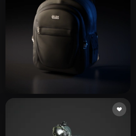
Srivastava Swastik
15 лайков