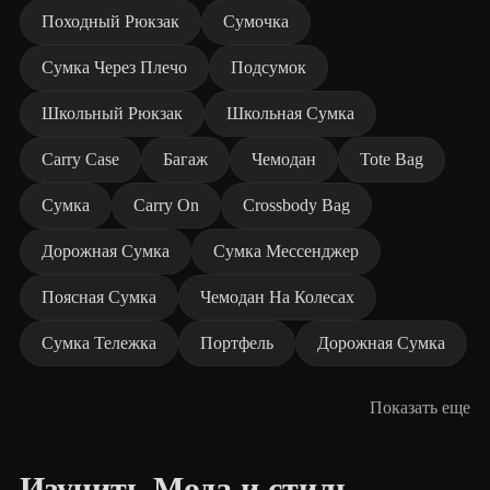
Походный Рюкзак
Сумочка
Сумка Через Плечо
Подсумок
Школьный Рюкзак
Школьная Сумка
Carry Case
Багаж
Чемодан
Tote Bag
Сумка
Carry On
Crossbody Bag
Дорожная Сумка
Сумка Мессенджер
Поясная Сумка
Чемодан На Колесах
Сумка Тележка
Портфель
Дорожная Сумка
Показать еще
Изучить Мода и стиль