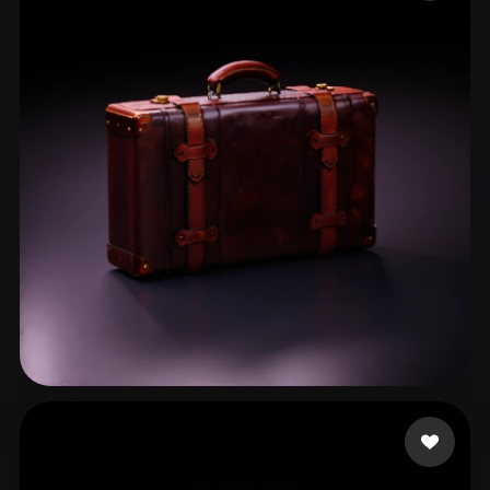
ComfyUI
21
Стили
Abstract
Anime
Cartoon
Cel-Shaded
Fantasy
Flat
Gothic
Hand-Painted
Industrial
Isometric
Low Poly
Medieval
Minimalist
Modern
Organic
Photorealistic
Pixel Art
Realistic
Retro
Stylized
Voxel
张 彬
37 лайков