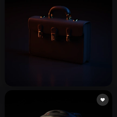
Arcturus
32 лайков