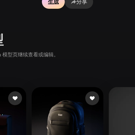
生成
分享
Game
n
Development
ce
VR/AR
型
Mechanical
Engineering
in 模型页继续查看或编辑。
ot
Maya
3DS Max
ComfyUI
oon
Cel-Shaded
Fantasy
tric
Low Poly
Medieval