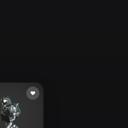
Automotive
Design
Character
Design
21
Flat
Gothic
Minimalist
Modern