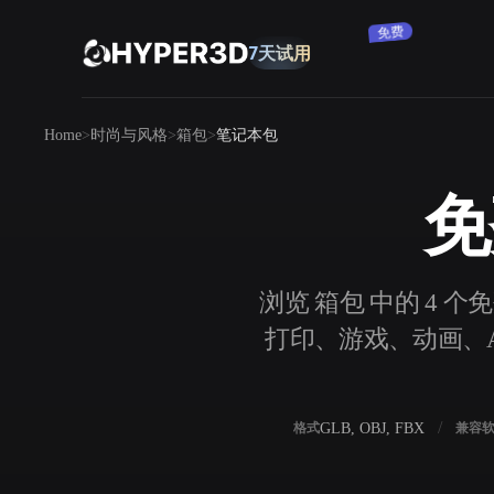
免费
7天试用
产品
Home
时尚与风格
箱包
笔记本包
功能
Rodin
ChatAvatar
API
免
图片转 3D
定价
上传一张图片，即刻获得 3D 物体。
资源
浏览 箱包 中的 4 
AI 图片生成器
打印、游戏、动画、AR
用一句简单提示生成高质量视觉内容。
社区
OmniCraft
GLB, OBJ, FBX
格式
兼容
AI 图像重混
AI 纹理生成器
故事
研究
博客
AI 图像增强器
AI HDRI 生成