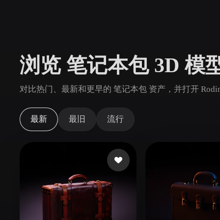
用例
3D Printing
Animatio
NFT Creation
E-commer
浏览 笔记本包 3D 模
Jewelry
Metaverse
Design
对比热门、最新和更早的 笔记本包 资产，并打开 Rod
插件
Blender
Unity
Unreal
God
最新
最旧
流行
风格
Abstract
Anime
Cart
Hand-Painted
Industrial
Isome