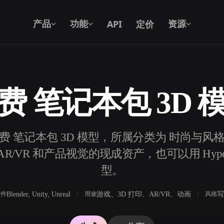
API
定价
产品
功能
资源
费 笔记本包 3D 
文本转 3D
从文字提示到 3D 物体 —— 即刻完成。
个免费 笔记本包 3D 模型，所属分类为 时尚与风
API
将我们的创意 AI 接入你的应用或工作
/VR 和产品视觉的现成资产，也可以用 Hyper
流。
型。
Blender, Unity, Unreal
游戏、3D 打印、AR/VR、动画
写
软件
用途
风格
3D 模型搜索引擎
器
SVG 转 3D 转换器