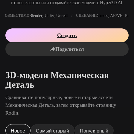
Сценарии Использования
готовые ассеты или создавайте свои модели с Hyper3D AI.
AI-ремикс изображений
Генератор AI HDRI
Редактор 3D-мешей
3D Printing
Animation
Blender, Unity, Unreal
Games, AR/VR, Print
AI-улучшение изображений
Поисковик 3D-моделей
СОВМЕСТИМО
СЦЕНАРИИ
Game
Automotive
Генератор AI-текстур
Конвертер SVG в 3D
Development
Design
Создать
NFT Creation
E-commerce
Поделиться
Character
VR/AR
Design
Metaverse
Jewelry Design
3D-модели Механическая
Mechanical
Деталь
Engineering
Сравнивайте популярные, новые и старые ассеты
Плагины
Механическая Деталь, затем открывайте страницу
Blender
Unity
Unreal
Rodin.
Godot
Maya
3DS Max
Новое
Самый старый
Популярный