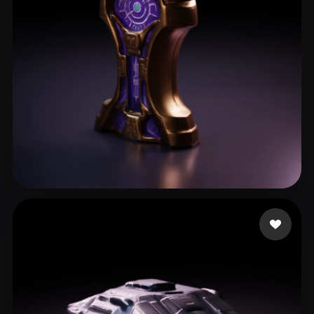
moloka
23 лайков