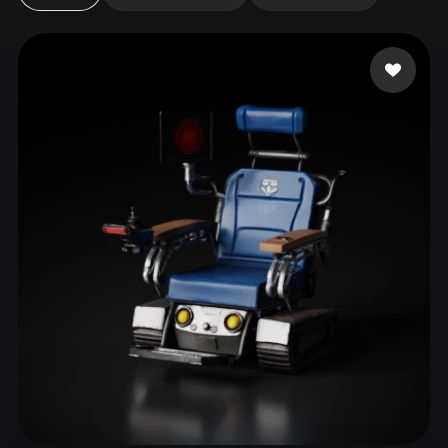
ComfyUI
21
Стили
Abstract
Anime
Cartoon
Cel-Shaded
Fantasy
Flat
Gothic
Hand-Painted
Industrial
Isometric
Low Poly
Medieval
Minimalist
Modern
Organic
Photorealistic
Pixel Art
Realistic
Retro
Stylized
Voxel