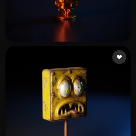
Saglam Ridvan
7 лайков