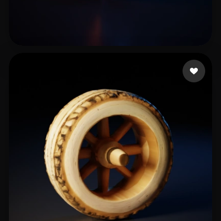
ww hh
12 лайков