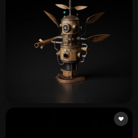
Kungler Marian
68 лайков