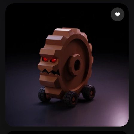
themcity
40 лайков