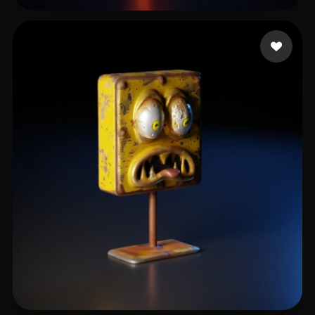
Saglam Ridvan
7 mi piace