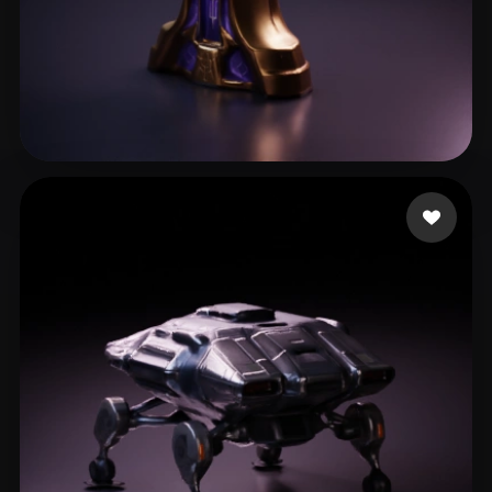
moloka
23 mi piace