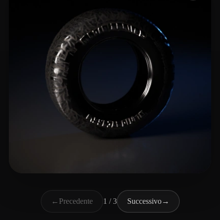
hajipour hosein
11 mi piace
←
Precedente
1 / 3
Successivo
→