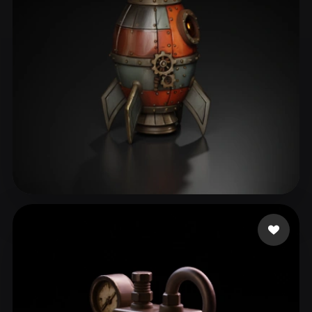
Aset Kazhybek
75 mi piace