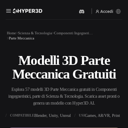
Accedi
Prodotti
Home
Scienza & Tecnologia
Componenti Ingegneristici
Funzionalità
Parte Meccanica
Rodin
ChatAvatar
API
Da Immagine A 3D
Da Testo A 3D
Modelli 3D Parte
Prezzi
Carica un'immagine, ottieni
Dal prompt di testo
un oggetto 3D all'istante.
all'oggetto 3D — all'istante.
Meccanica Gratuiti
Risorse
Generatore Di Immagini IA
Generatore Video IA
Genera immagini di alta
Crea video da testo o
qualità da un semplice
immagini con l'AI.
Esplora 57 modelli 3D Parte Meccanica gratuiti in Componenti
prompt.
Community
ingegneristici, parte di Scienza & Tecnologia. Scarica asset pronti o
API
genera un modello con Hyper3D AI.
Integra la nostra AI creativa
nella tua app o nel tuo flusso
Storia
Ricerca
Blog
di lavoro.
X
Blender, Unity, Unreal
Games, AR/VR, Print
COMPATIBILE
USI
OmniCraft