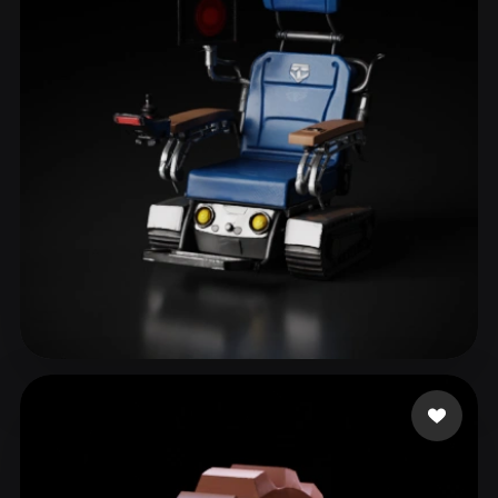
ComfyUI
21
Stili
Abstract
Anime
Cartoon
Cel-Shaded
Fantasy
Flat
Gothic
Hand-Painted
Industrial
Isometric
Low Poly
Medieval
Minimalist
Modern
Organic
Photorealistic
Pixel Art
Realistic
Retro
Stylized
themcity
40 mi piace
Voxel