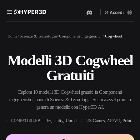
Accedi
Prodotti
Home
Scienza & Tecnologia
Componenti Ingegneristici
Cogwheel
Funzionalità
Rodin
ChatAvatar
API
Modelli 3D Cogwheel
Da Immagine A 3D
Da Testo A 3D
Prezzi
Carica un'immagine, ottieni
Dal prompt di testo
Gratuiti
un oggetto 3D all'istante.
all'oggetto 3D — all'istante.
Risorse
Generatore Di Immagini IA
Generatore Video IA
Genera immagini di alta
Crea video da testo o
Esplora 10 modelli 3D Cogwheel gratuiti in Componenti
qualità da un semplice
immagini con l'AI.
prompt.
ingegneristici, parte di Scienza & Tecnologia. Scarica asset pronti o
Community
genera un modello con Hyper3D AI.
API
Integra la nostra AI creativa
nella tua app o nel tuo flusso
X
Blender, Unity, Unreal
Games, AR/VR, Print
COMPATIBILE
USI
Storia
Ricerca
Blog
di lavoro.
OmniCraft