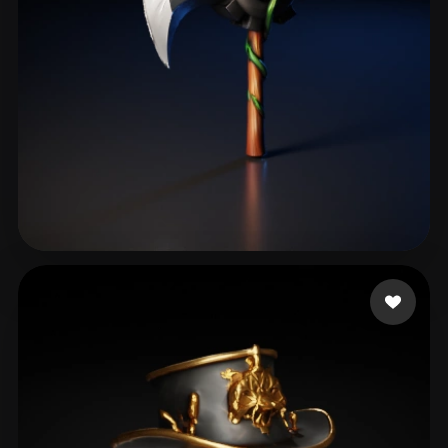
Gugav Gustavojj
68 mi piace