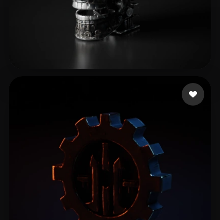
good waffles
11 mi piace