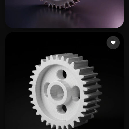
123
24 mi piace