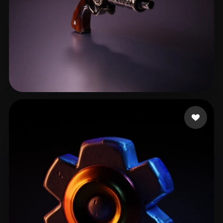
ELMRABET salaheddine
18 mi piace