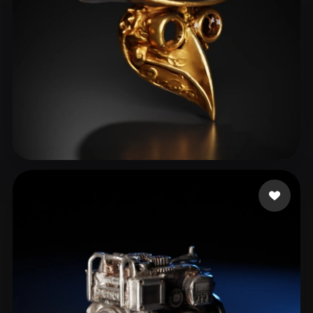
colling viktor
37 mi piace