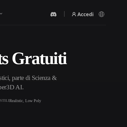
Accedi
s Gratuiti
Generatore Video IA
Crea video da testo o immagini con l'AI.
ici, parte di Scienza &
yper3D AI.
Realistic, Low Poly
STILI
Editor mesh 3D