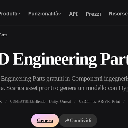
API
Prezzi
Prodotti
Funzionalità
Risorse
Parts
D Engineering Part
Da Testo A 3D
Dal prompt di testo all'oggetto 3D —
all'istante.
Engineering Parts gratuiti in Componenti ingegnerist
API
Integra la nostra AI creativa nella tua app o nel
a. Scarica asset pronti o genera un modello con H
tuo flusso di lavoro.
X
Blender, Unity, Unreal
Games, AR/VR, Print
COMPATIBILE
USI
i texture IA
Motore di ricerca per modelli 3D
Genera
Condividi
HDRI IA
Convertitore da SVG a 3D