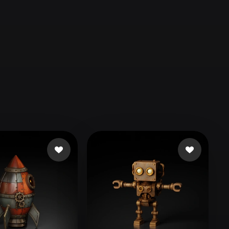
Automotive
Design
Character
Design
21
Flat
Gothic
Minimalist
Modern