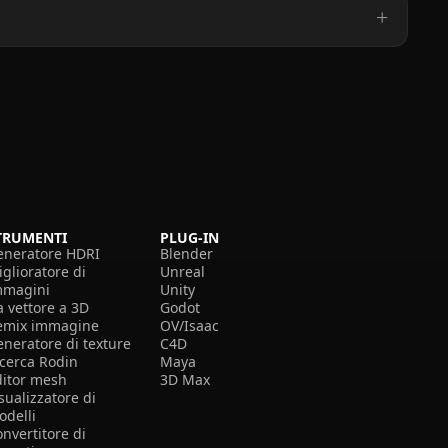
TRUMENTI
PLUG-IN
eneratore HDRI
Blender
glioratore di
Unreal
mmagini
Unity
a vettore a 3D
Godot
emix immagine
OV/Isaac
eneratore di texture
C4D
icerca Rodin
Maya
ditor mesh
3D Max
sualizzatore di
odelli
nvertitore di