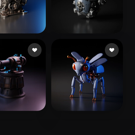
임 자훈
15 mi piace
7 mi piace
10 mi piace
Ginan Muhammad
14 mi piace