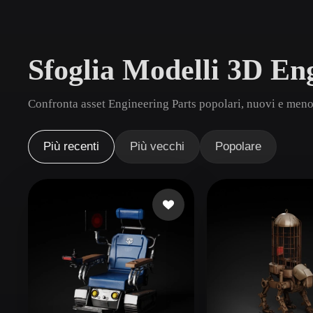
Casi D'uso
3D Printing
Animatio
Sfoglia Modelli 3D En
NFT Creation
E-commer
Jewelry
Metaverse
Confronta asset Engineering Parts popolari, nuovi e meno 
Design
Plug-In
Più recenti
Più vecchi
Popolare
Blender
Unity
Unreal
God
Stili
Abstract
Anime
Cart
Hand-Painted
Industrial
Isome