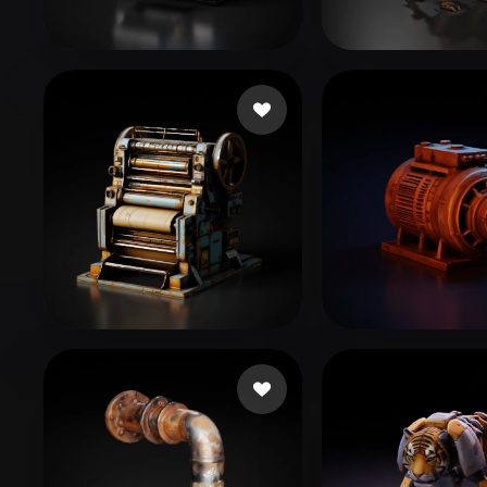
Organic
Photorealistic
Pixel
themcity
40 mi piace
Liston Cassidy
eEhyQx
46 mi piace
Peterson Matt