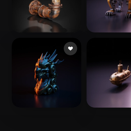
Dawn of the Wizards
34 mi piace
Adventurer Pe
Chalakov Peter
12 mi piace
NosyTV
9 mi pi