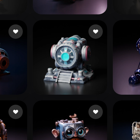
 Art
Realistic
Retro
13 mi piace
Lillo Lillo
13 mi piace
Aset
hew
76 mi piace
Sarmiento Ivan
42 mi piace
sujit