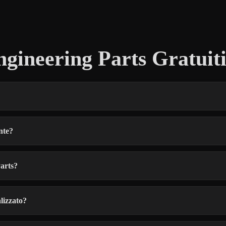
gineering Parts Gratuit
nte?
Parts?
lizzato?