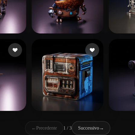
rttiBoy
18 mi piace
- Rohit
14 mi piace
Arru
ace
Rohrberg Max
10 mi piace
pd3d
←
Precedente
1 / 3
Successivo
→