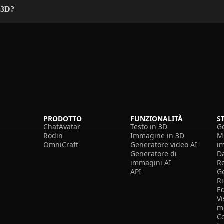
a 3D?
PRODOTTO
FUNZIONALITÀ
S
ChatAvatar
Testo in 3D
G
Rodin
Immagine in 3D
Mi
OmniCraft
Generatore video AI
i
Generatore di
D
immagini AI
R
API
G
R
E
Vi
m
Co