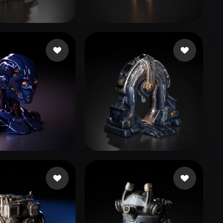
Stylized
Voxel
 Kazhybek
75 mi piace
Pilot Taha
124 mi piace
9944
65 mi piace
Libbi167rvx
31 mi piace