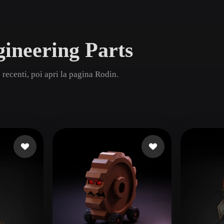
Game
n
Development
gineering Parts
ce
VR/AR
Mechanical
recenti, poi apri la pagina Rodin.
Engineering
ot
Maya
3DS Max
ComfyUI
oon
Cel-Shaded
Fantasy
tric
Low Poly
Medieval