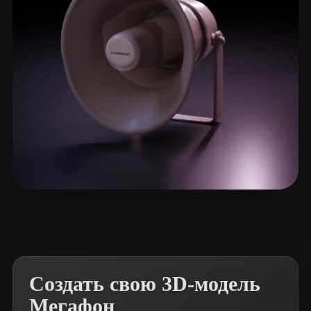
ComfyUI
21
Стили
Abstract
Anime
Cartoon
Cel-Shaded
Fantasy
Flat
Gothic
Hand-Painted
Industrial
Isometric
Low Poly
Medieval
Minimalist
Modern
Organic
Photorealistic
Webley Benjamin
13 лайков
Pixel Art
Realistic
Retro
Stylized
Voxel
Создать свою 3D-модель
Мегафон