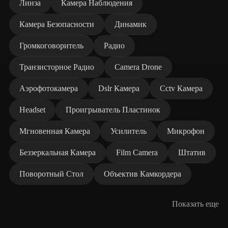
Линза
Камера Наблюдения
Камера Безопасности
Динамик
Громкоговоритель
Радио
Транзисторное Радио
Camera Drone
Аэрофотокамера
Dslr Камера
Cctv Камера
Headset
Проигрыватель Пластинок
Мгновенная Камера
Усилитель
Микрофон
Беззеркальная Камера
Film Camera
Штатив
Поворотный Стол
Объектив Камкордера
Показать еще