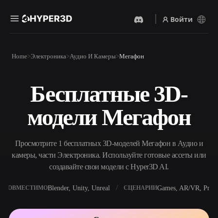
Войти
Продукты
Home
Электроника
Аудио И Камеры
Мегафон
Функции
Rodin
ChatAvatar
API
Бесплатные 3D-
Изображение В 3D
Текст В 3D
Цены
Загрузите изображение и
От текстового запроса к 3D-
получите 3D-объект
модели Мегафон
объекту — мгновенно.
мгновенно.
Ресурсы
AI-Видеогенератор
AI-Генератор Изображений
Создавайте видео из текста
Генерируйте
Просмотрите 1 бесплатных 3D-моделей Мегафон в Аудио и
или изображений с
высококачественные визуал
помощью ИИ.
по простому запросу.
камеры, части Электроника. Используйте готовые ассеты или
Сообщество
создавайте свои модели с Hyper3D AI.
API
Встройте наш креативный
ИИ в своё приложение или
Blender, Unity, Unreal
Games, AR/VR, Print
СОВМЕСТИМО
СЦЕНАРИИ
История
Исследования
Блог
рабочий процесс.
OmniCraft