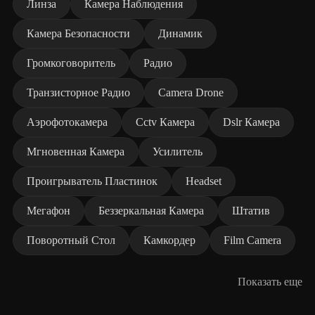
Линза
Камера Наблюдения
Камера Безопасности
Динамик
Громкоговоритель
Радио
Транзисторное Радио
Camera Drone
Аэрофотокамера
Cctv Камера
Dslr Камера
Мгновенная Камера
Усилитель
Проигрыватель Пластинок
Headset
Мегафон
Беззеркальная Камера
Штатив
Поворотный Стол
Камкордер
Film Camera
Показать еще