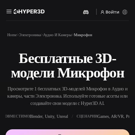
Войти
Продукты
Home
Электроника
Аудио И Камеры
Микрофон
Функции
Rodin
ChatAvatar
API
Бесплатные 3D-
Изображение В 3D
Текст В 3D
Цены
Загрузите изображение и
От текстового запроса к 3D-
получите 3D-объект
модели Микрофон
объекту — мгновенно.
мгновенно.
Ресурсы
AI-Видеогенератор
AI-Генератор Изображений
Создавайте видео из текста
Генерируйте
Просмотрите 1 бесплатных 3D-моделей Микрофон в Аудио и
или изображений с
высококачественные визуал
помощью ИИ.
по простому запросу.
камеры, части Электроника. Используйте готовые ассеты или
Сообщество
создавайте свои модели с Hyper3D AI.
API
Встройте наш креативный
ИИ в своё приложение или
Blender, Unity, Unreal
Games, AR/VR, Print
СОВМЕСТИМО
СЦЕНАРИИ
История
Исследования
Блог
рабочий процесс.
OmniCraft