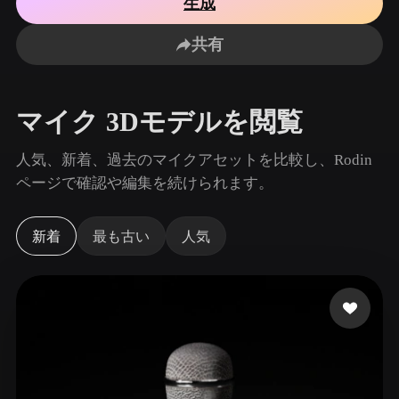
生成
ユースケース
AI画像リミックス
AI HDRIジェネレーター
3Dメッ
3D Printing
Animation
共有
AI画像エンハンサー
3Dモデル検索エンジン
Game
Automotive
Development
Design
AIテクスチャジェネレーター
SVGから3Dへの変換ツール
マイク 3Dモデルを閲覧
NFT Creation
E-commerce
Character
人気、新着、過去のマイクアセットを比較し、Rodin
VR/AR
Design
ページで確認や編集を続けられます。
Metaverse
Jewelry Design
新着
最も古い
人気
Mechanical
Engineering
プラグイン
Blender
Unity
Unreal
Godot
Maya
3DS Max