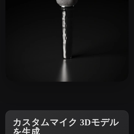
ComfyUI
21
スタイル
Abstract
Anime
Cartoon
Cel-Shaded
Fantasy
Flat
Gothic
Hand-Painted
Industrial
Isometric
Low Poly
Medieval
Minimalist
Modern
Organic
Photorealistic
25 いいね
winter0069
Pixel Art
Realistic
Retro
Stylized
Voxel
カスタムマイク 3Dモデル
を生成