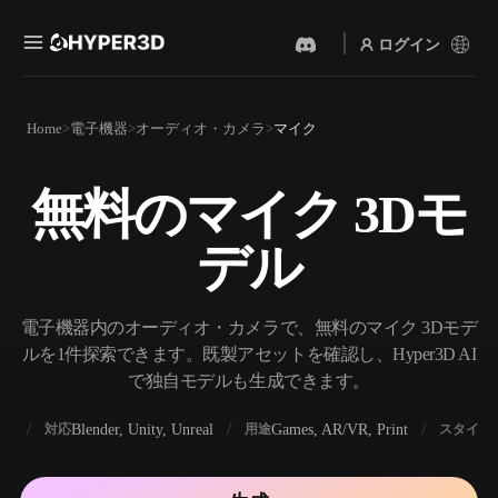
ログイン
製品
Home
電子機器
オーディオ・カメラ
マイク
機能
Rodin
ChatAvatar
API
無料のマイク 3Dモ
画像から 3D
テキストから 3D
料金
写真をアップロードするだ
テキストプロンプトから3D
けで、3Dオブジェクトが瞬
デル
オブジェクトへ — 瞬時に。
時に完成。
リソース
AI 画像生成
AI 動画生成
シンプルなプロンプトか
テキストや画像から、AIで
電子機器内のオーディオ・カメラで、無料のマイク 3Dモデ
ら、高品質なビジュアルを
動画を作成。
生成。
ルを1件探索できます。既製アセットを確認し、Hyper3D AI
コミュニティ
で独自モデルも生成できます。
API
私たちのクリエイティブAI
を、あなたのアプリやワー
BX
Blender, Unity, Unreal
Games, AR/VR, Print
対応
用途
スタイル
ストーリー
研究
ブログ
クフローに組み込みましょ
う。
OmniCraft