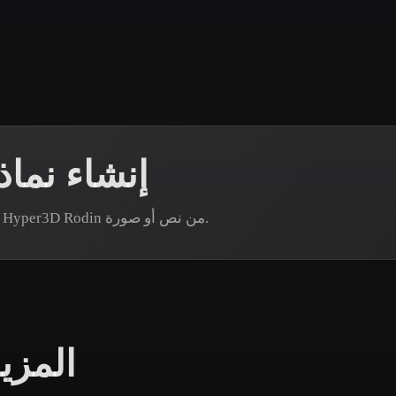
 Art
Realistic
Retro
إنشاء نما
هل تحتاج إلى أصل ميكروفون محدد؟ أنشئ نموذجًا عبر Hyper3D Rodin من نص أو صورة.
المزي