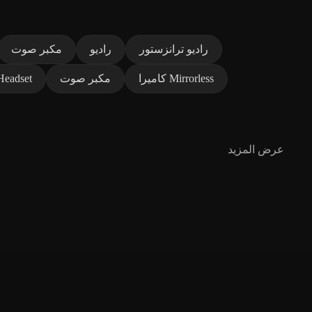
راديو ترانزستور
راديو
مكبر صوت
كاميرا Mirrorless
مكبر صوت
Headset
عرض المزيد