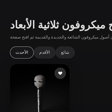
حالات الاستخدام
3D Printing
Animatio
ميكروفون ثلاثية الأبعاد
NFT Creation
E-commer
Jewelry
Metaverse
Design
الإضافات
شائع
الأقدم
الأحدث
Blender
Unity
Unreal
God
الأنماط
Abstract
Anime
Cart
Hand-Painted
Industrial
Isome