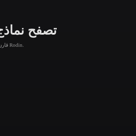
Game
n
Development
تصفح نماذج 
ce
VR/AR
Mechanical
قارن أصول ميكروفون الشائعة والجديدة والقديمة ثم افتح صفحة Rodin.
Engineering
ot
Maya
3DS Max
ComfyUI
oon
Cel-Shaded
Fantasy
tric
Low Poly
Medieval