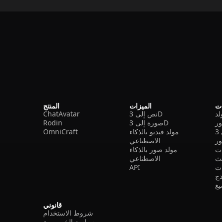
ات
الميزات
المنتج
نص إلى 3D
ChatAvatar
ر
صورة إلى 3D
Rodin
مولد فيديو بالذكاء
OmniCraft
ور
الاصطناعي
ات
مولد صور بالذكاء
الاصطناعي
ت
API
ذج
غ
قانوني
شروط الاستخدام
سياسة الخصوصية