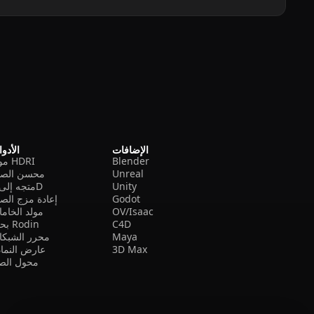
الإضافات
الأدو
Blender
مولد HDRI
Unreal
محسن الصو
Unity
متجه إلى 3D
Godot
إعادة مزج الص
OV/Isaac
مولد الخام
C4D
بحث Rodin
Maya
محرر الشبكا
3D Max
عارض النما
محول الصي