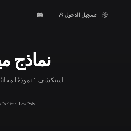
تسجيل الدخول
نماذج مي
مولد الفيديو بالذكاء الاصطناعي
أنشئ مقاطع فيديو من نص أو صور بالذكاء
الاصطناعي.
استكشف 1 نموذج
Realistic, Low Poly
ال
محرر الشبكات ثلاثية الأبعاد