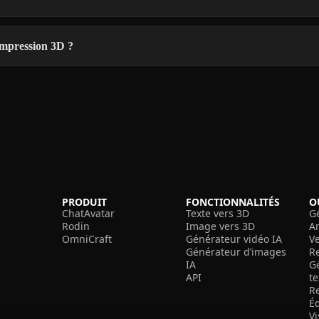
impression 3D ?
PRODUIT
FONCTIONNALITÉS
O
ChatAvatar
Texte vers 3D
G
Rodin
Image vers 3D
A
OmniCraft
Générateur vidéo IA
V
Générateur d’images
R
IA
G
API
t
R
É
V