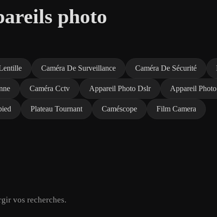
areils photo
Lentille
Caméra De Surveillance
Caméra De Sécurité
nne
Caméra Cctv
Appareil Photo Dslr
Appareil Photo
pied
Plateau Tournant
Caméscope
Film Camera
rgir vos recherches.