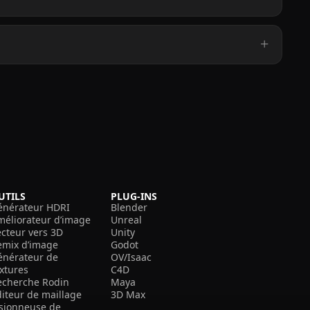
UTILS
PLUG-INS
énérateur HDRI
Blender
méliorateur d’image
Unreal
ecteur vers 3D
Unity
emix d’image
Godot
énérateur de
OV/Isaac
extures
C4D
echerche Rodin
Maya
diteur de maillage
3D Max
isionneuse de