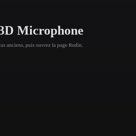
Game
n
Development
s 3D Microphone
ce
VR/AR
Mechanical
us anciens, puis ouvrez la page Rodin.
Engineering
ot
Maya
3DS Max
ComfyUI
oon
Cel-Shaded
Fantasy
tric
Low Poly
Medieval