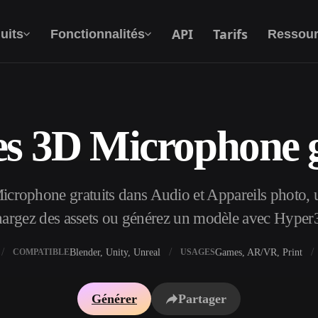
API
Tarifs
uits
Fonctionnalités
Ressour
s 3D Microphone g
Texte Vers 3D
Du prompt textuel à l'objet 3D —
instantanément.
rophone gratuits dans Audio et Appareils photo, u
API
Intégrez notre IA créative à votre application
hargez des assets ou générez un modèle avec Hyper
ou votre workflow.
Blender, Unity, Unreal
Games, AR/VR, Print
COMPATIBLE
USAGES
xtures IA
Moteur de recherche de modèles 3D
Générer
Partager
I IA
Convertisseur SVG vers 3D