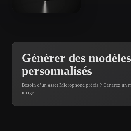
Organic
Photorealistic
Pixel
winter0069
25 likes
Générer des modèle
personnalisés
Besoin d’un asset Microphone précis ? Générez un 
image.