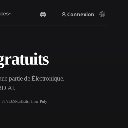
Connexion
ces
ratuits
Générateur Vidéo IA
Créez des vidéos à partir de texte ou d'images
avec l'IA.
ne partie de Électronique.
3D AI.
Realistic, Low Poly
STYLES
Éditeur de maillage 3D