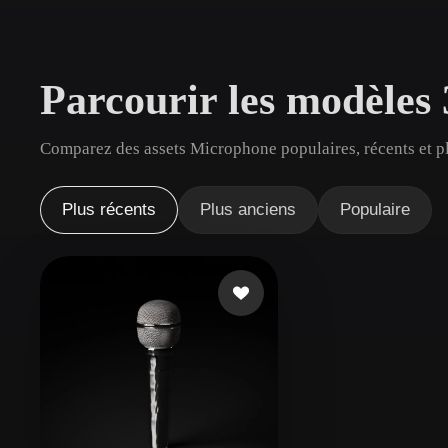
Cas D'utilisation
3D Printing
Animatio
Parcourir les modèle
NFT Creation
E-commer
Jewelry
Metaverse
Comparez des assets Microphone populaires, récents et pl
Design
Plug-Ins
Plus récents
Plus anciens
Populaire
Blender
Unity
Unreal
God
Styles
Abstract
Anime
Cart
Hand-Painted
Industrial
Isome