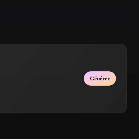
Stylized
Voxel
Générer