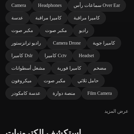
سماعات رأس Over Ear
Headphones
Camera
كاميرا مراقبة
كاميرا مراقبة
عدسة
راديو
مكبر صوت
مكبر صوت
كاميرا جوية
Camera Drone
راديو ترانزستور
Headset
كاميرا Cctv
كاميرا Dslr
مضخم
كاميرا فورية
مشغل أسطوانات
حامل ثلاثي
مكبر صوت
ميكروفون
Film Camera
منصة دوارة
عدسة كامكودر
عرض المزيد
استكشف إلكترونيات