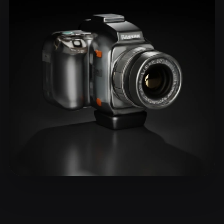
ComfyUI
21
الأنماط
Abstract
Anime
Cartoon
Cel-Shaded
Fantasy
Flat
Gothic
Hand-Painted
Industrial
Isometric
Low Poly
Medieval
Minimalist
Modern
Organic
Photorealistic
Pixel Art
Realistic
Retro
Stylized
Voxel
10 إعجابات
Stuff amsterdan