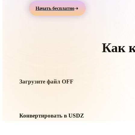
Organic
Photorealistic
Pixel
Начать бесплатно
Как 
Сле
Загрузите файл OFF
Выберите файл .OFF с устройства. Если формат ссылаетс
файлы, загрузите их вместе.
Конвертировать в USDZ
Запустите конвертацию в браузере, чтобы создать файл 
печатного, web-, AR- или игрового процесса.