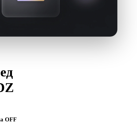
ед
DZ
F на .USDZ.
ка OFF
ткрывается корректно и содержит нужные материалы,
путствующие данные.