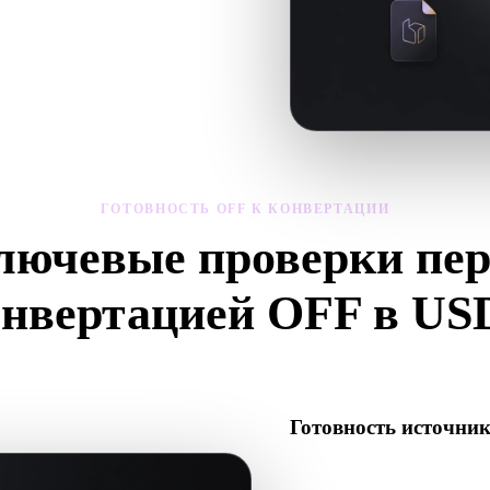
 материалы конвертированной
ГОТОВНОСТЬ OFF К КОНВЕРТАЦИИ
лючевые проверки пер
онвертацией OFF в US
е эти проверки, чтобы избежать сюрпризов при переходе с .OF
Готовность источни
Проверьте, что файл OFF о
текстуры или бинарные со