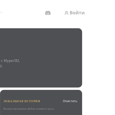
Войти
AI-Видеогенератор
Создавайте видео из текста или
изображений с помощью ИИ.
 с Hyper3D,
l.
Редактор 3D-мешей
Очистить
ЛОКАЛЬНАЯ ИСТОРИЯ
Конвертированные файлы появятся здесь.