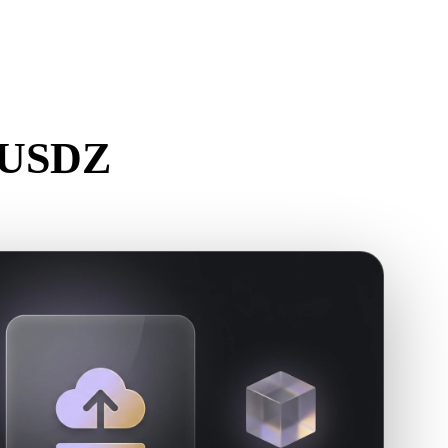
Stylized
Voxel
 USDZ
ере.