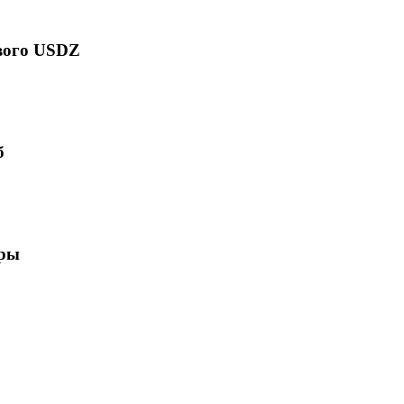
вого USDZ
ерживается целевым приложением, движком, слайсером,
изводственной цепочкой.
б
ацию, видимость сетки, нормали и ожидаемое число
уры
рощают материалы или внешние ссылки на текстуры,
ат перед публикацией или передачей.