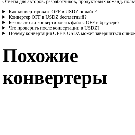
Ответы для авторов, разработчиков, продуктовых команд, поль
Как конвертировать OFF в USDZ онлайн?
Конвертер OFF в USDZ бесплатный?
Безопасно ли конвертировать файлы OFF в браузере?
Что проверить после конвертации в USDZ?
Почему конвертация OFF в USDZ может завершиться ошиб
Похожие
конвертеры
Продолжайте с рабочими процессами OFF и USDZ, доступным
как поддерживаемые страницы конвертера.