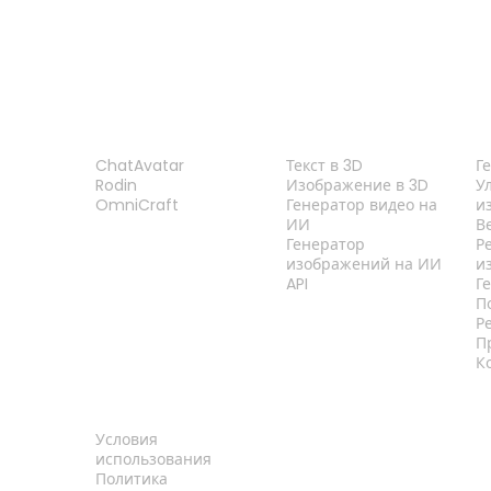
ПРОДУКТ
ФУНКЦИИ
И
ChatAvatar
Текст в 3D
Г
Rodin
Изображение в 3D
У
OmniCraft
Генератор видео на
и
ИИ
В
Генератор
Р
изображений на ИИ
и
API
Г
П
Р
П
К
ПРАВОВАЯ
ИНФОРМАЦИЯ
Условия
использования
Политика