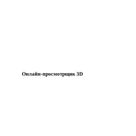
GLTF в USDZ
3MF в USDZ
3DS в USDZ
DXF в USDZ
BLEND в USDZ
PNG в USDZ
Show 7 more
Онлайн-просмотрщик 3D
Восемь связанных просмотрщиков, выбранных для этой стра
Просмотрщик GLB
Просмотрщик 3DS
Просмотрщик FBX
Просмотрщик PLY
х