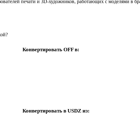
зователей печати и 3D-художников, работающих с моделями в бра
кой?
Конвертировать OFF в:
Другие целевые форматы, доступные из выбора OFF.
OFF в OBJ
OFF в FBX
OFF в GLTF
OFF в PLY
и
Конвертировать в USDZ из:
Другие исходные форматы, где в целевых вариантах есть US
OBJ в USDZ
FBX в USDZ