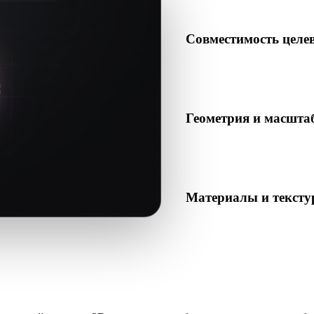
Совместимость целе
Убедитесь, что USDZ подд
AR-просмотрщиком или про
Геометрия и масшта
Проверьте масштаб, ориент
объектов.
Материалы и текст
Некоторые конвертации уп
поэтому проверьте результ