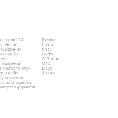
НСТРУМЕНТЫ
ПЛАГИНЫ
енератор HDRI
Blender
лучшение
Unreal
зображений
Unity
ектор в 3D
Godot
емикс
OV/Isaac
зображений
C4D
енератор текстур
Maya
оиск Rodin
3D Max
едактор сеток
росмотр моделей
онвертер форматов