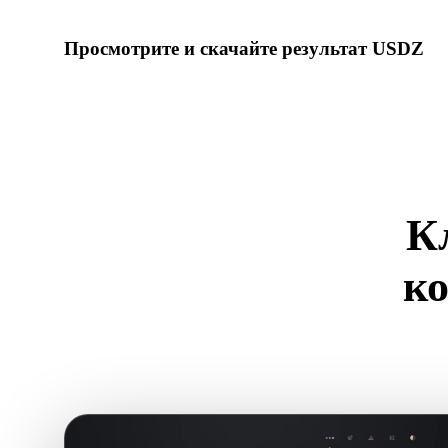
Просмотрите и скачайте результат USDZ
Проверьте масштаб, ориентацию, видимость геометрии и
модели, затем скачайте результат.
К
к
Используйт