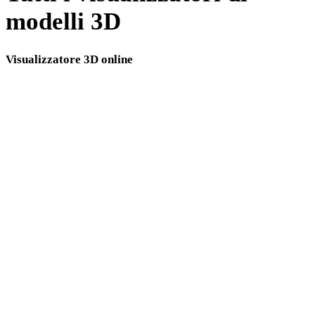
modelli 3D
Visualizzatore 3D online
Otto visualizzatori correlati fissi selezionati per il flusso STEP.
Visualizzatore GLTF
Visualizzatore FBX
Visualizzatore STL
Visualizzatore STP
Visualizzatore OBJ
Visualizzatore 3DS
Visualizzatore USDZ