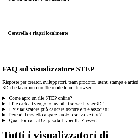
Trascina il file modello principale. Per OBJ, GLTF, DAE e flussi sim
includi materiali, binari e texture.
Controlla e riapri localmente
Ruota, zooma, reimposta l’anteprima, poi riapri caricamenti recenti
dalla cronologia locale del browser su questo dispositivo.
FAQ sul visualizzatore STEP
Risposte per creator, sviluppatori, team prodotto, utenti stampa e artist
3D che lavorano con file modello nel browser.
Come apro un file STEP online?
I file caricati vengono inviati ai server Hyper3D?
Il visualizzatore può caricare texture e file associati?
Perché il modello appare vuoto o senza texture?
Quali formati 3D supporta Hyper3D Viewer?
Tutti i visualizzatori di