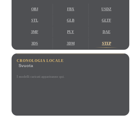
Casi D'uso
Remix immagini IA
Generatore HDRI IA
Editor mesh
OBJ
FBX
USDZ
3D Printing
Animation
Miglioratore immagini IA
Motore di ricerca per modelli 3D
STL
GLB
GLTF
Game
Automotive
Generatore di texture IA
Convertitore da SVG a 3D
Development
Design
3MF
PLY
DAE
NFT Creation
E-commerce
3DS
3DM
STEP
Character
VR/AR
STP
IGES
IFC
Design
CRONOLOGIA LOCALE
Svuota
Metaverse
Jewelry Design
I modelli caricati appariranno qui.
Mechanical
Engineering
Plug-In
Blender
Unity
Unreal
SCELTO DA CREATOR E TEAM
Godot
Maya
3DS Max
Anteprima locale nel browser
Nessun account richiesto
Fino a 200 MB