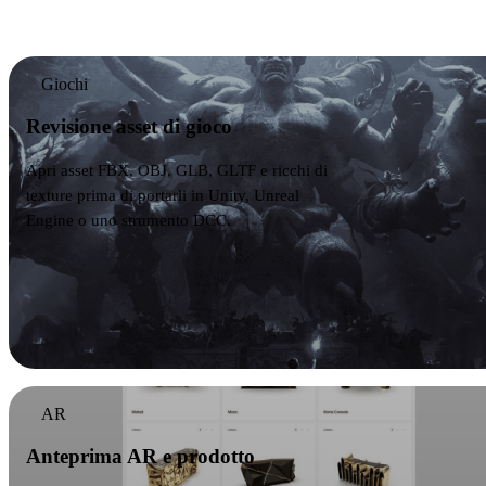
real-time.
Giochi
Revisione asset di gioco
Apri asset FBX, OBJ, GLB, GLTF e ricchi di
texture prima di portarli in Unity, Unreal
Engine o uno strumento DCC.
AR
Anteprima AR e prodotto