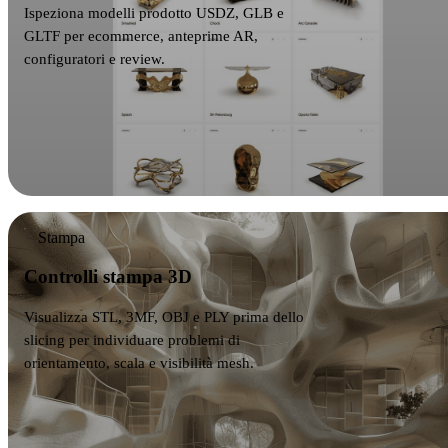
Ispeziona modelli prodotto USDZ, GLB e
GLTF per ecommerce, anteprime AR,
configuratori e review.
Stampa
Controlli stampa 3D
Visualizza STL, 3MF, OBJ e PLY prima dello
slicing per individuare problemi di
orientamento, scala e visibilità mesh.