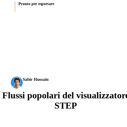
Pronto per esportare
Porta gli asset in Blender, Unity, Unreal, AR e flussi di stampa.
L’AI 3D ha raggiunto una nuova soglia. Rodin Gen-2.5 offre
geometria in circa 4 s, modello completo in circa 5 s, oltre 10
milioni di poligoni, struttura pulita e output pronti per la
produzione.
Sabir Hussain
Appassionato di AI e tecnologia
Flussi popolari del visualizzator
STEP
Visualizza file STEP per flussi scambio CAD prima di
importarli in un altro strumento 3D, CAD, stampa o