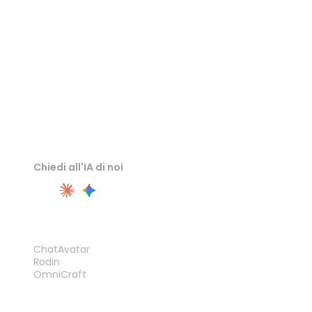
Visualizzatore PLY
Chiedi all'IA di noi
PRODOTTO
ChatAvatar
Rodin
OmniCraft
FUNZIONALITÀ