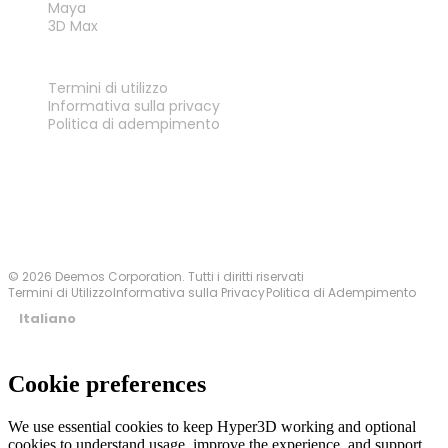
Maya
3D Max
LEGALE
Termini di utilizzo
Informativa sulla privacy
Politica di adempimento
Contattaci
© 2026 Deemos Corporation. Tutti i diritti riservati
Termini di Utilizzo
Informativa sulla Privacy
Politica di Adempimento
Italiano
Cookie preferences
We use essential cookies to keep Hyper3D working and optional
cookies to understand usage, improve the experience, and support