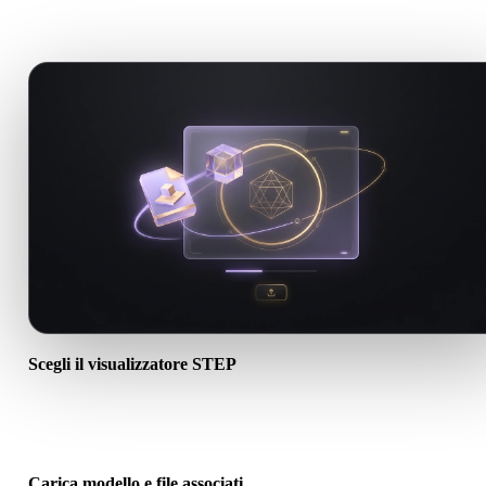
direttamente nel browser.
Scegli il visualizzatore STEP
Apri il visualizzatore STEP dedicato così suggerimento upload, titol
FAQ e link correlati corrispondono al flusso .STEP.
Carica modello e file associati