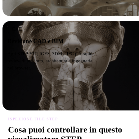
CAD
Revisione CAD e BIM
Apri STEP, STP, IGES, 3DM e IFC per rapide
review di prodotto, architettura e ingegneria
nel browser.
ISPEZIONE FILE STEP
Cosa puoi controllare in questo