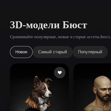
Сценарии Использования
3D Printing
Animatio
3D-модели Бюст
NFT Creation
E-commer
Jewelry
Metaverse
Сравнивайте популярные, новые и старые ассеты Бюст,
Design
Плагины
Новое
Самый старый
Популярный
Blender
Unity
Unreal
God
Стили
Abstract
Anime
Cart
Hand-Painted
Industrial
Isome