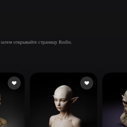
Game
n
Development
ce
VR/AR
Mechanical
 затем открывайте страницу Rodin.
Engineering
ot
Maya
3DS Max
ComfyUI
oon
Cel-Shaded
Fantasy
tric
Low Poly
Medieval