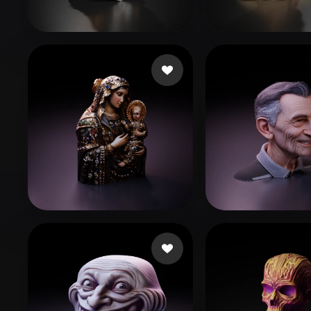
Organic
Photorealistic
Pixel
Hudson David
80 лайков
Ni
83 лайков
ahmed ahmedd
53 лайков
pda cycornus
5