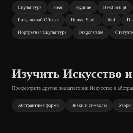
Скульптура
Head
Figurine
Head Sculpt
Ритуальный Объект
Human Skull
Idol
Пь
Портретная Скульптура
Dragonstatue
Статуэт
Изучить Искусство и
Просмотрите другие подкатегории Искусство и абстра
Абстрактные формы
Знаки и символы
Узоры 