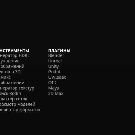
НСТРУМЕНТЫ
ПЛАГИНЫ
енератор HDRI
Blender
лучшение
Unreal
зображений
Unity
ектор в 3D
Godot
емикс
OV/Isaac
зображений
C4D
енератор текстур
Maya
оиск Rodin
3D Max
едактор сеток
росмотр моделей
онвертер форматов