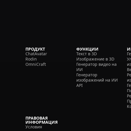
ПРОДУКТ
ФУНКЦИИ
И
ChatAvatar
Текст в 3D
Г
Rodin
Изображение в 3D
У
OmniCraft
Генератор видео на
и
ИИ
В
Генератор
Р
изображений на ИИ
и
API
Г
П
Р
П
К
ПРАВОВАЯ
ИНФОРМАЦИЯ
Условия