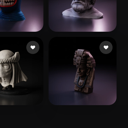
60
69 лайков
charey
42 лайков
umehra90
51 лайков
dsfdsagfghdfh jhggkj
96 лайков