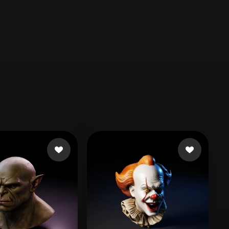
Automotive
Design
Character
Design
21
Flat
Gothic
Minimalist
Modern