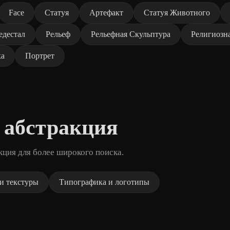
Face
Статуя
Артефакт
Статуя Животного
едестал
Рельеф
Рельефная Скульптура
Религиозн
ка
Портрет
 абстракция
кция для более широкого поиска.
и текстуры
Типографика и логотипы