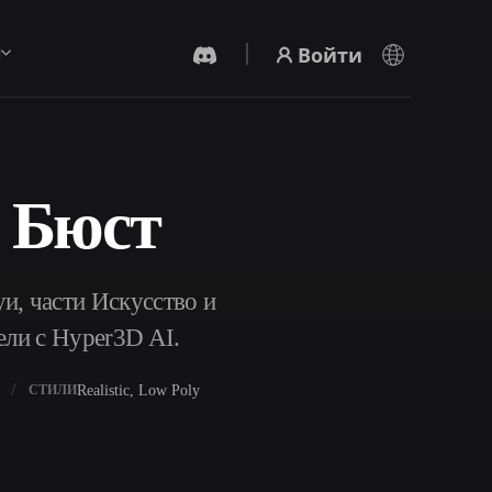
Войти
ы
 Бюст
AI-Видеогенератор
Создавайте видео из текста или
изображений с помощью ИИ.
и, части Искусство и
ели с Hyper3D AI.
Realistic, Low Poly
СТИЛИ
Редактор 3D-мешей