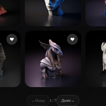
в
Mello Andre
141 лайков
6710
i
123 лайков
manzilone danzi
212 лайков
rish
←
Назад
1 / 7
Далее
→