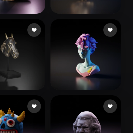
Stylized
Voxel
Trouttet
21 лайков
Imvu Iradus
106 лайков
.mindx
30 лайков
Sahagun Danny
42 лайков