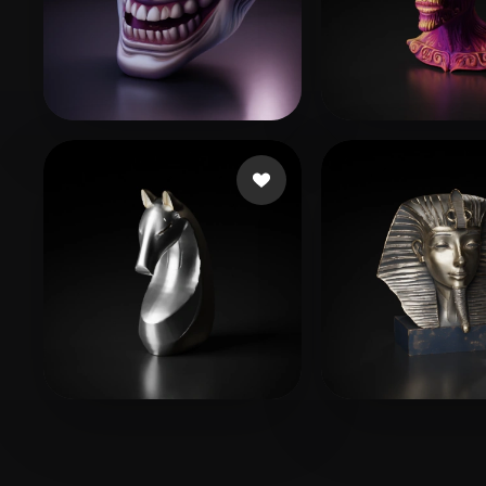
Lomara1304
237 лайков
Weder
72 лайко
fkx2005114@qq.com
119 лайков
manzilone danz