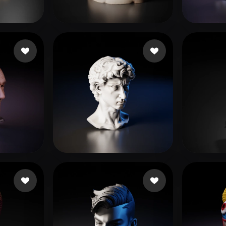
 Art
Realistic
Retro
Man0915
150 лайков
Jean 
7 лайков
EndKey
99 лайков
xfree