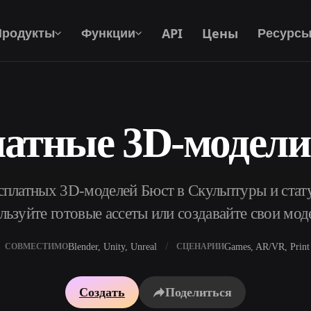
API
Цены
Продукты
Функции
Ресурс
латные 3D-модели
Текст В 3D
От текстового запроса к 3D-объекту —
мгновенно.
платных 3D-моделей Бюст в Скульптуры и стату
API
Встройте наш креативный ИИ в своё
льзуйте готовые ассеты или создавайте свои мод
приложение или рабочий процесс.
Blender, Unity, Unreal
Games, AR/VR, Print
СОВМЕСТИМО
СЦЕНАРИИ
р AI-текстур
Поисковик 3D-моделей
Создать
Поделиться
ор AI HDRI
Конвертер SVG в 3D