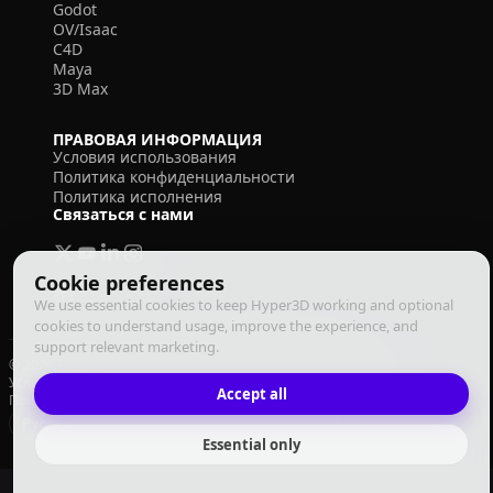
Godot
OV/Isaac
C4D
Maya
3D Max
ПРАВОВАЯ ИНФОРМАЦИЯ
Условия использования
Политика конфиденциальности
Политика исполнения
Связаться с нами
Cookie preferences
We use essential cookies to keep Hyper3D working and optional
cookies to understand usage, improve the experience, and
support relevant marketing.
© 2026 Deemos Corporation. Все права защищены
Условия использования
Политика конфиденциальности
Accept all
Политика исполнения
Русский
Essential only