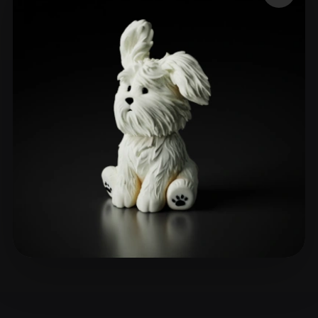
ComfyUI
21
Стили
Abstract
Anime
Cartoon
Cel-Shaded
Fantasy
Flat
Gothic
Hand-Painted
Industrial
Isometric
Low Poly
Medieval
Minimalist
Modern
Organic
Photorealistic
Pixel Art
Realistic
Retro
Stylized
Voxel
mengke 1516
13 лайков