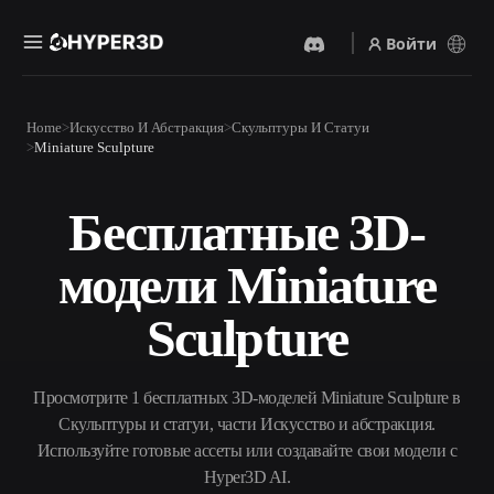
Войти
Продукты
Home
Искусство И Абстракция
Скульптуры И Статуи
Функции
Miniature Sculpture
Rodin
ChatAvatar
API
Изображение В 3D
Текст В 3D
Бесплатные 3D-
Цены
Загрузите изображение и
От текстового запроса к 3D-
получите 3D-объект
объекту — мгновенно.
мгновенно.
модели Miniature
Ресурсы
AI-Видеогенератор
AI-Генератор Изображений
Создавайте видео из текста
Генерируйте
Sculpture
или изображений с
высококачественные визуал
помощью ИИ.
по простому запросу.
Сообщество
API
Просмотрите 1 бесплатных 3D-моделей Miniature Sculpture в
Встройте наш креативный
ИИ в своё приложение или
Скульптуры и статуи, части Искусство и абстракция.
История
Исследования
Блог
рабочий процесс.
Используйте готовые ассеты или создавайте свои модели с
OmniCraft
Hyper3D AI.