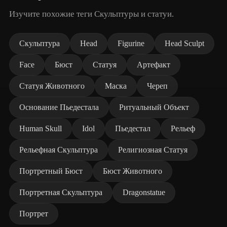
Изучите похожие теги Скульптуры и статуи.
Скульптура
Head
Figurine
Head Sculpt
Face
Бюст
Статуя
Артефакт
Статуя Животного
Маска
Череп
Основание Пьедестала
Ритуальный Объект
Human Skull
Idol
Пьедестал
Рельеф
Рельефная Скульптура
Религиозная Статуя
Портретный Бюст
Бюст Животного
Портретная Скульптура
Dragonstatue
Портрет