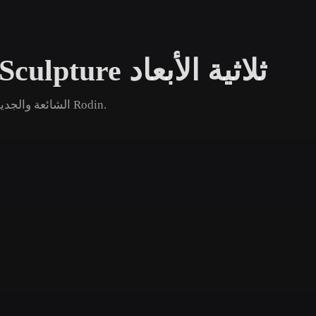
Game
n
Development
تصفح نماذج Miniature Sculpture ثلاثية الأبعاد
ce
VR/AR
Mechanical
قارن أصول Miniature Sculpture الشائعة والجديدة والقديمة ثم افتح صفحة Rodin.
Engineering
ot
Maya
3DS Max
ComfyUI
oon
Cel-Shaded
Fantasy
tric
Low Poly
Medieval