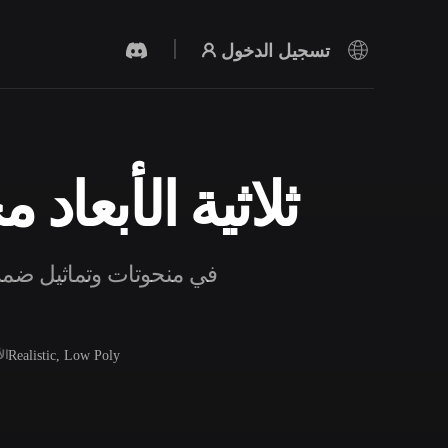
تسجيل الدخول
نماذج Miniature Sculpture ثلاثية ال
مولد الفيديو بالذكاء الاصطناعي
أنشئ مقاطع فيديو من نص أو صور بالذكاء
الاصطناعي.
Realistic, Low Poly
ال
محرر الشبكات ثلاثية الأبعاد