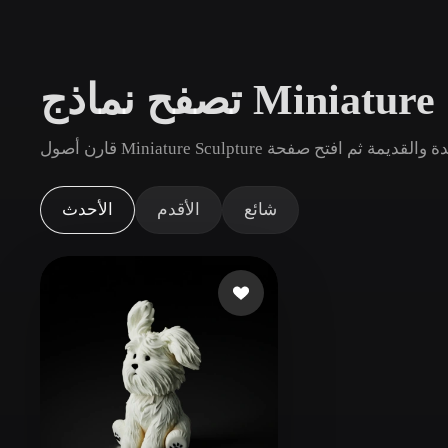
حالات الاستخدام
3D Printing
Animatio
NFT Creation
E-commer
Jewelry
Metaverse
Design
الإضافات
شائع
الأقدم
الأحدث
Blender
Unity
Unreal
God
الأنماط
Abstract
Anime
Cart
Hand-Painted
Industrial
Isome