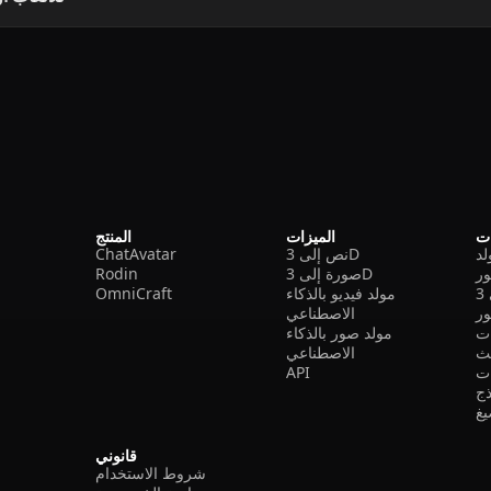
ات
الميزات
المنتج
نص إلى 3D
ChatAvatar
ر
صورة إلى 3D
Rodin
مولد فيديو بالذكاء
OmniCraft
ور
الاصطناعي
ات
مولد صور بالذكاء
الاصطناعي
ت
API
ذج
غ
قانوني
شروط الاستخدام