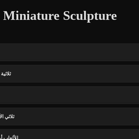
هل يمكن استخدام نما
هل يمكنني إنشاء نموذج
هل تصلح نماذج lpture