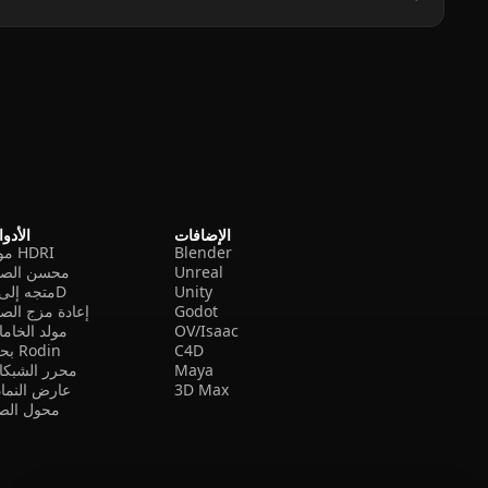
الإضافات
الأدو
Blender
مولد HDRI
Unreal
محسن الصو
Unity
متجه إلى 3D
Godot
إعادة مزج الص
OV/Isaac
مولد الخام
C4D
بحث Rodin
Maya
محرر الشبكا
3D Max
عارض النما
محول الصي