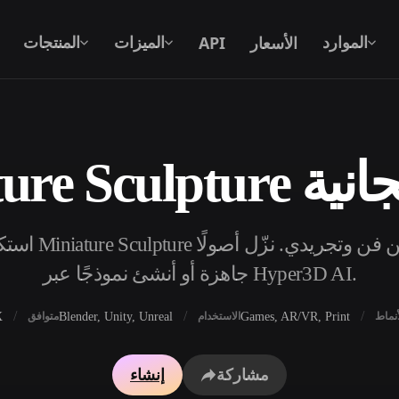
الأسعار
API
الموارد
الميزات
المنتجات
أبعاد مجانية
نص إلى 3D
من موجّه نصي إلى كائن 3D — على الفور.
API
ادمج ذكاءنا الإبداعي في تطبيقك أو سير
جاهزة أو أنشئ نموذجًا عبر Hyper3D AI.
عملك.
X
Blender, Unity, Unreal
Games, AR/VR, Print
أنماط
الاستخدام
متوافق
محرك بحث النماذج ثلاثية الأبعاد
مولد الخامات بالذكاء 
مشاركة
إنشاء
محول SVG إلى 3D
مولد HDRI بالذكاء الاصطناعي