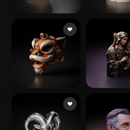
Organic
Photorealistic
Pixel
ات
Man0915
83 إعجابات
Ni
ahmed ahmed
102 إعجابات
LJJ0103