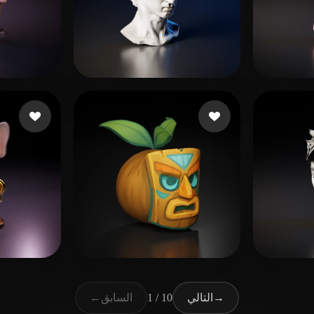
Saha
99 إعجابات
EndKey
57 إعجابات
Mello
46 إعجابات
boost
45 إعجا
←
1 / 10
→
التالي
السابق