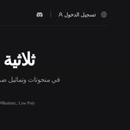
تسجيل الدخول
نماذج Head
مولد الفيديو بالذكاء الاصطناعي
أنشئ مقاطع فيديو من نص أو صور بالذكاء
الاصطناعي.
Realistic, Low Poly
ال
محرر الشبكات ثلاثية الأبعاد