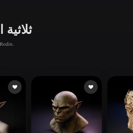
Game
n
Development
تصفح نماذج Head ث
ce
VR/AR
Mechanical
قارن أصول Head الشائعة والجديدة والقديمة ثم افتح صفحة n
Engineering
ot
Maya
3DS Max
ComfyUI
oon
Cel-Shaded
Fantasy
tric
Low Poly
Medieval