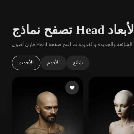
حالات الاستخدام
3D Printing
Animatio
لاثية الأبعاد
NFT Creation
E-commer
Jewelry
Metaverse
Rodi.
Design
الإضافات
شائع
الأقدم
الأحدث
Blender
Unity
Unreal
God
الأنماط
Abstract
Anime
Cart
Hand-Painted
Industrial
Isome