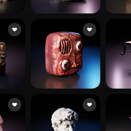
 Art
Realistic
Retro
McKe
21 إعجابات
Jean Trouttet
150 إعجاب
Moqu
30 إعجابات
savio2
53 إعجابات
d