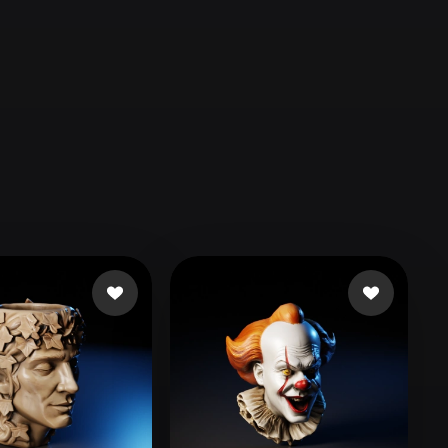
Automotive
Design
Character
Design
21
Flat
Gothic
Minimalist
Modern