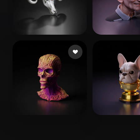
pda cycornus
68 إعجابات
WML
بات
blopez486
72 إعجابات
Weder