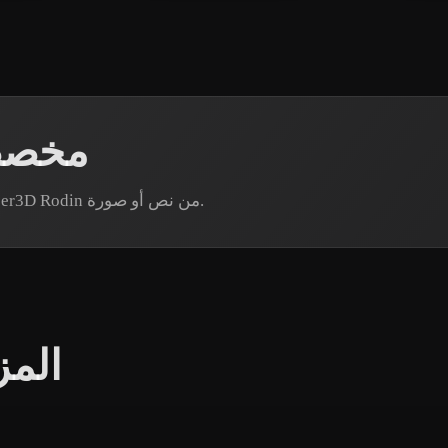
إنشاء نماذج ad
هل تحتاج إلى أصل Head محدد؟ أنشئ نموذجًا عبر Hyper3D Rodin من نص أو صورة.
المز