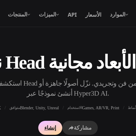
الأسعار
API
الموارد
الميزات
المنتجات
 ثلاثية الأبعاد مجانية
نص إلى 3D
من موجّه نصي إلى كائن 3D — على الفور.
API
ادمج ذكاءنا الإبداعي في تطبيقك أو سير
أنشئ نموذجًا عبر Hyper3D AI.
عملك.
X
Blender, Unity, Unreal
Games, AR/VR, Print
أنماط
الاستخدام
متوافق
محرك بحث النماذج ثلاثية الأبعاد
مولد الخامات بالذكاء 
مشاركة
إنشاء
محول SVG إلى 3D
مولد HDRI بالذكاء الاصطناعي