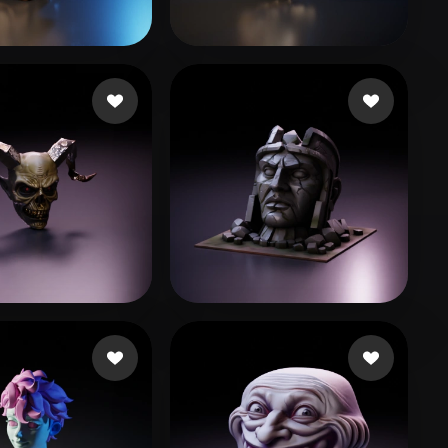
Stylized
Voxel
106 إعجابات
Imvu Iradus
14 إعجابات
chnie Duane
57 إعجابات
Prihodko Serhii
52 إعجابات
illaza Edgardo