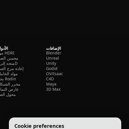
الإضافات
الأدو
Blender
مولد HDRI
Unreal
محسن الصو
Unity
متجه إلى 3D
Godot
إعادة مزج الص
OV/Isaac
مولد الخام
C4D
بحث Rodin
Maya
محرر الشبكا
3D Max
عارض النما
محول الصي
Cookie preferences