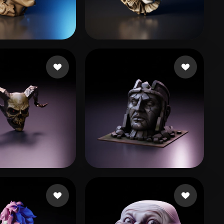
Stylized
Voxel
14 点赞
106 点赞
chnie Duane
Imvu Iradus
52 点赞
57 点赞
illaza Edgardo
Prihodko Serhii