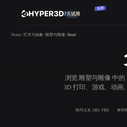
订阅
产品
Home
艺术与抽象
雕塑与雕像
Head
功能
Rodin
ChatAvatar
API
图片转 3D
定价
上传一张图片，即刻获得 3D 物体。
资源
浏览 雕塑与雕像 中的 
AI 图片生成器
3D 打印、游戏、动画、
用一句简单提示生成高质量视觉内容。
社区
OmniCraft
GLB, OBJ, FBX
格式
兼容
AI 图像重混
AI 纹理生成器
故事
研究
博客
AI 图像增强器
AI HDRI 生成