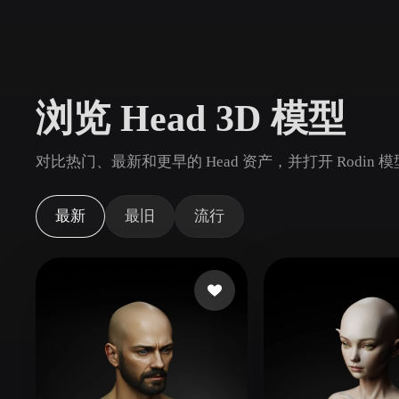
用例
3D Printing
Animatio
NFT Creation
E-commer
浏览 Head 3D 模型
Jewelry
Metaverse
Design
对比热门、最新和更早的 Head 资产，并打开 Rodin
插件
Blender
Unity
Unreal
God
最新
最旧
流行
风格
Abstract
Anime
Cart
Hand-Painted
Industrial
Isome