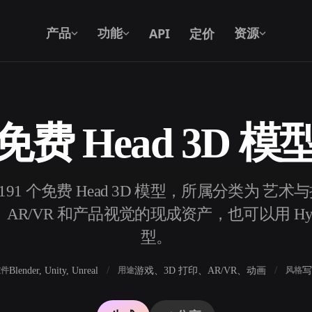
API
定价
产品
功能
资源
免费 Head 3D 模
文本转 3D
从文字提示到 3D 物体 —— 即刻完成。
191 个免费 Head 3D 模型，所属分类为 
API
将我们的创意 AI 接入你的应用或工作
AR/VR 和产品视觉的现成资产，也可以用 Hype
流。
型。
Blender, Unity, Unreal
游戏、3D 打印、AR/VR、动画
写
软件
用途
风格
3D 模型搜索引擎
器
SVG 转 3D 转换器