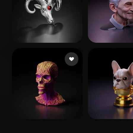
68 点赞
5
WML
pda cycornus
72 点赞
45 
Weder
blopez486