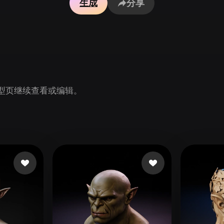
生成
分享
Game
n
Development
ce
VR/AR
Mechanical
Engineering
 模型页继续查看或编辑。
ot
Maya
3DS Max
ComfyUI
oon
Cel-Shaded
Fantasy
tric
Low Poly
Medieval