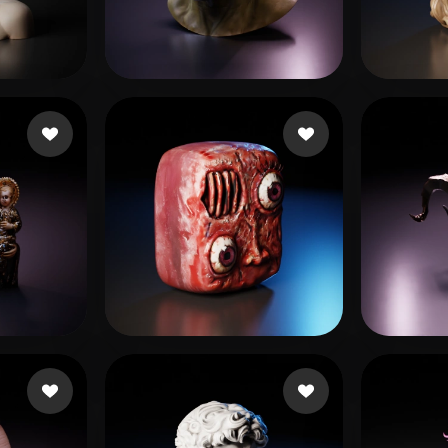
 Art
Realistic
Retro
点赞
21 点赞
Jean Trouttet
McKe
53 点赞
30 点赞
d
savio2
Moqu