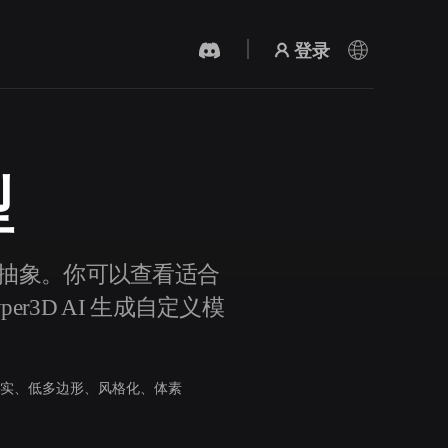
登录
型
AI 视频生成器
用 AI 从文字或图片创作视频。
艺术与抽象。你可以查看适合
r3D AI 生成自定义模
实、低多边形、风格化、体素
3D 网格 편집기