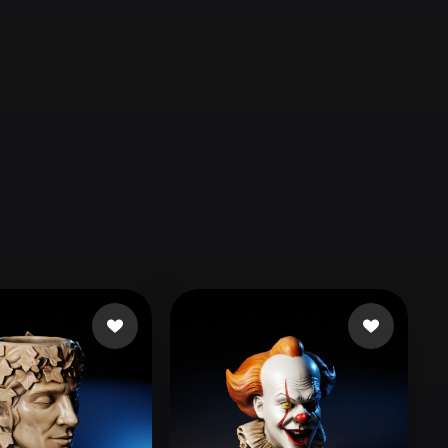
Automotive
Design
Character
Design
21
Flat
Gothic
Minimalist
Modern