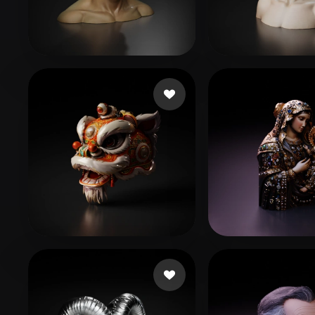
Organic
Photorealistic
Pixel
83 点赞
150 
Ni
Man0915
102 点赞
LJJ0103
ahmed ahmed