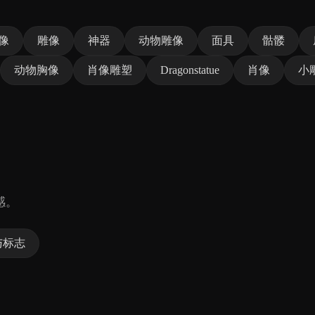
像
雕像
神器
动物雕像
面具
骷髅
动物胸像
肖像雕塑
Dragonstatue
肖像
小
感。
与标志