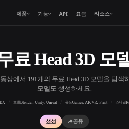
API
요금
제품
기능
리소스
무료 Head 3D 모
텍스트를 3D로
텍스트 프롬프트를 3D 오브젝트로 — 즉
시 변환.
동상에서 191개의 무료 Head 3D 모델을 탐색하고
API
우리의 크리에이티브 AI를 앱이나 워크플
모델도 생성하세요.
로에 연결하세요.
FBX
Blender, Unity, Unreal
Games, AR/VR, Print
R
호환
용도
스타일
 생성기
3D 모델 검색 엔진
생성
공유
 생성기
SVG to 3D 변환기