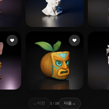
7 좋아요
99 좋아요
EndKey
Saha
좋아요
46 좋아요
boost
Mello
이전
다음
←
1 / 10
→