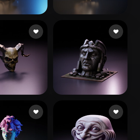
Stylized
Voxel
14 좋아요
106 좋아요
chnie Duane
Imvu Iradus
52 좋아요
57 좋아요
illaza Edgardo
Prihodko Serhii