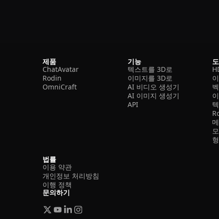
제품
기능
ChatAvatar
텍스트를 3D로
H
Rodin
이미지를 3D로
이
OmniCraft
AI 비디오 생성기
벡
AI 이미지 생성기
이
API
텍
R
메
모
형
법률
이용 약관
개인정보 처리방침
이행 정책
문의하기