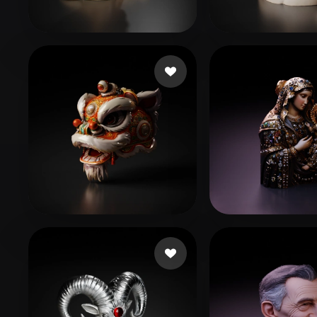
Organic
Photorealistic
Pixel
83 좋아요
150
Ni
Man0915
102 좋아요
LJJ0103
ahmed ahmed