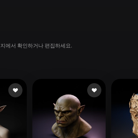
Game
n
Development
ce
VR/AR
Mechanical
 페이지에서 확인하거나 편집하세요.
Engineering
ot
Maya
3DS Max
ComfyUI
oon
Cel-Shaded
Fantasy
tric
Low Poly
Medieval