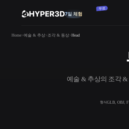
구독
제품
Home
예술 & 추상
조각 & 동상
Head
기능
Rodin
ChatAvatar
API
이미지를 3D로
요금
사진을 업로드하면 3D 오브젝트를 바로
받아보세요.
리소스
예술 & 추상의 조각 & 
AI 이미지 생성기
간단한 프롬프트로 고품질 비주얼을 생성
하세요.
커뮤니티
OmniCraft
GLB, OBJ, 
형식
AI 이미지 리믹스
AI 텍스처
스토리
연구
블로그
AI 이미지 향상 도구
AI HDRI