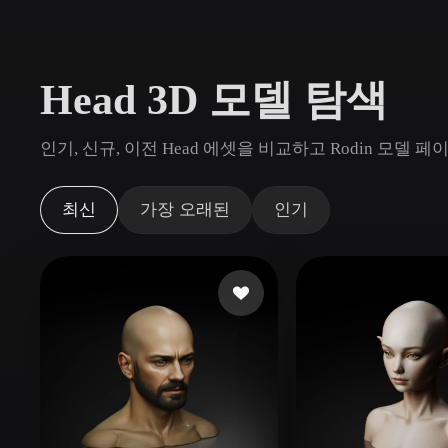
사용 사례
3D Printing
Animatio
Head 3D 모델 탐색
NFT Creation
E-commer
Jewelry
Metaverse
인기, 신규, 이전 Head 에셋을 비교하고 Rodin 모델
Design
플러그인
최신
가장 오래된
인기
Blender
Unity
Unreal
God
스타일
Abstract
Anime
Cart
Hand-Painted
Industrial
Isome