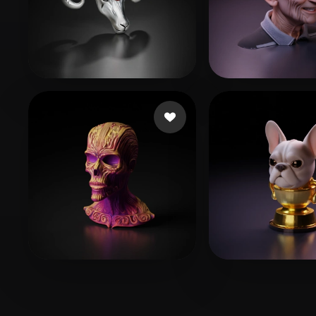
68 좋아요
5
WML
pda cycornus
72 좋아요
45 
Weder
blopez486