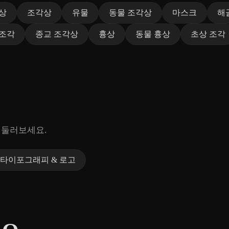
상
조각상
유물
동물 조각상
마스크
해
 조각
종교 조각상
흉상
동물 흉상
초상 조각
 둘러보세요.
타이포그래피 & 로고