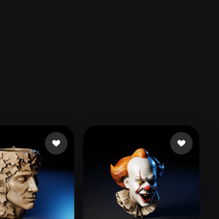
Automotive
Design
Character
Design
21
Flat
Gothic
Minimalist
Modern