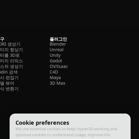
도구
플러그인
DRI 생성기
Blender
미지 향상기
Unreal
터를 3D로
Unity
미지 리믹스
Godot
스처 생성기
OV/Isaac
odin 검색
C4D
시 편집기
Maya
델 뷰어
3D Max
식 변환기
Cookie preferences
We use essential cookies to keep Hyper3D working and
optional cookies to understand usage, improve the