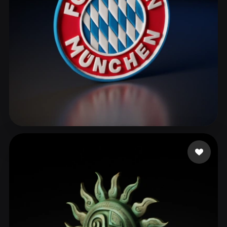
ComfyUI
21
스타일
Abstract
Anime
Cartoon
Cel-Shaded
Fantasy
Flat
Gothic
Hand-Painted
Industrial
Isometric
Low Poly
Medieval
Minimalist
Modern
Organic
Photorealistic
42 좋아요
asd
Pixel Art
Realistic
Retro
Stylized
Voxel