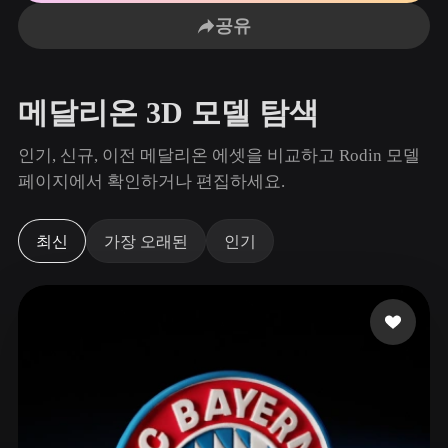
사용 사례
AI 이미지 리믹스
AI HDRI 생성기
3D 메시 편집기
공유
3D Printing
Animation
AI 이미지 향상 도구
3D 모델 검색 엔진
Game
Automotive
AI 텍스처 생성기
SVG to 3D 변환기
Development
Design
메달리온 3D 모델 탐색
NFT Creation
E-commerce
인기, 신규, 이전 메달리온 에셋을 비교하고 Rodin 모델
Character
페이지에서 확인하거나 편집하세요.
VR/AR
Design
Metaverse
Jewelry Design
최신
가장 오래된
인기
Mechanical
Engineering
플러그인
Blender
Unity
Unreal
Godot
Maya
3DS Max