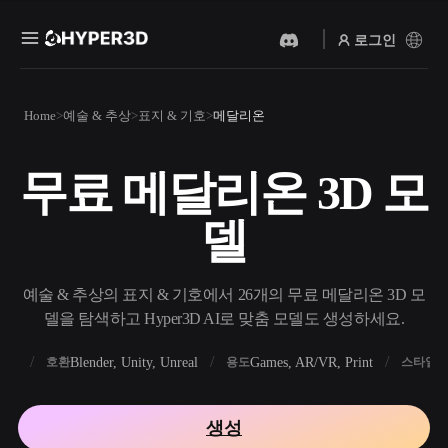
로그인
제품
Home
예술 & 추상
표지 & 기호
메달리온
기능
Rodin
ChatAvatar
API
무료 메달리온 3D 모
이미지를 3D로
텍스트를 3D로
요금
사진을 업로드하면 3D 오브
텍스트 프롬프트를 3D 오브
델
젝트를 바로 받아보세요.
젝트로 — 즉시 변환.
리소스
AI 비디오 생성기
AI 이미지 생성기
AI로 텍스트나 이미지에서
간단한 프롬프트로 고품질
예술 & 추상의 표지 & 기호에서 26개의 무료 메달리온 3D 모
영상을 만드세요.
비주얼을 생성하세요.
델을 탐색하고 Hyper3D AI로 맞춤 모델도 생성하세요.
커뮤니티
API
FBX
Blender, Unity, Unreal
Games, AR/VR, Print
R
호환
용도
스타일
우리의 크리에이티브 AI를
앱이나 워크플로에 연결하세
스토리
연구
블로그
요.
생성
OmniCraft