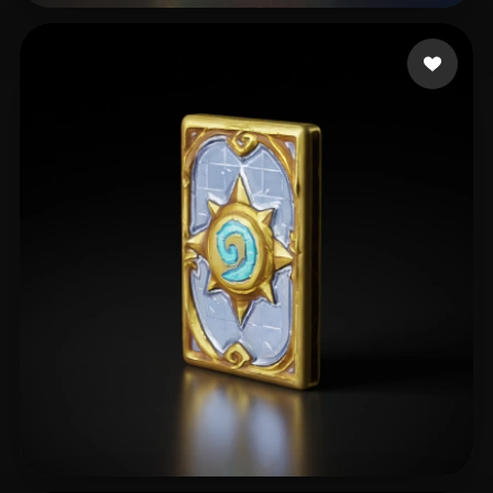
6 좋아요
RBLX aliencopsbro