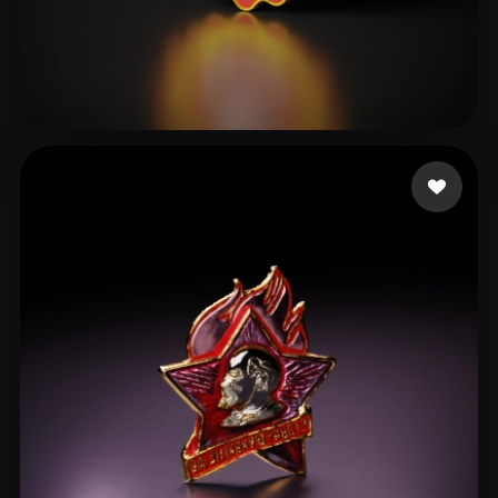
3 좋아요
ARACENA ROBERT JHON