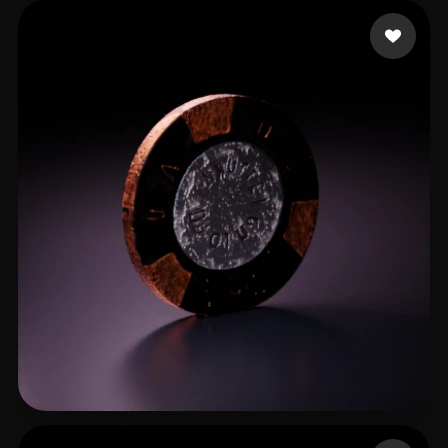
13 좋아요
Ackermann Nikolas
4 좋아요
volodreamer