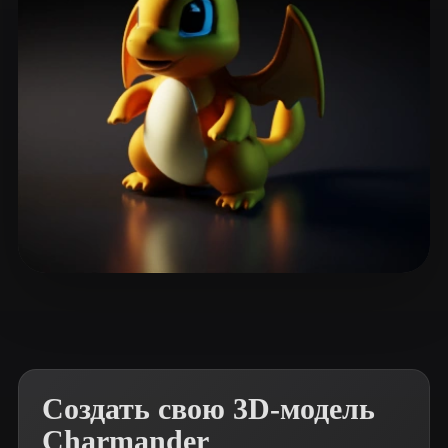
ComfyUI
21
Стили
Abstract
Anime
Cartoon
Cel-Shaded
Fantasy
Flat
Gothic
Hand-Painted
Industrial
Isometric
Low Poly
Medieval
Minimalist
Modern
Organic
Photorealistic
Лапин Владимир
13 лайков
Pixel Art
Realistic
Retro
Stylized
Voxel
Создать свою 3D-модель
Charmander