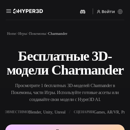
Войти
Продукты
Home
Игры
Покемоны
Charmander
Функции
Rodin
ChatAvatar
API
Бесплатные 3D-
Изображение В 3D
Текст В 3D
Цены
Загрузите изображение и
От текстового запроса к 3D-
получите 3D-объект
модели Charmander
объекту — мгновенно.
мгновенно.
Ресурсы
AI-Видеогенератор
AI-Генератор Изображений
Создавайте видео из текста
Генерируйте
Просмотрите 1 бесплатных 3D-моделей Charmander в
или изображений с
высококачественные визуал
помощью ИИ.
по простому запросу.
Покемоны, части Игры. Используйте готовые ассеты или
Сообщество
создавайте свои модели с Hyper3D AI.
API
Встройте наш креативный
ИИ в своё приложение или
Blender, Unity, Unreal
Games, AR/VR, Print
СОВМЕСТИМО
СЦЕНАРИИ
История
Исследования
Блог
рабочий процесс.
OmniCraft