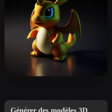
ComfyUI
21
Styles
Abstract
Anime
Cartoon
Cel-Shaded
Fantasy
Flat
Gothic
Hand-Painted
Industrial
Isometric
Low Poly
Medieval
Minimalist
Modern
Organic
Photorealistic
Pixel Art
Realistic
Retro
Stylized
Лапин Владимир
13 likes
Voxel
Générer des modèles 3D