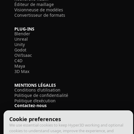
Éditeur de maillage
Visionneuse de modèles
Convertisseur de formats
PLUG-INS
Blender
Unreal
Unity
Godot
OV/Isaac
C4D
Maya
3D Max
MENTIONS LÉGALES
Conditions d’utilisation
Politique de confidentialité
Politique d’exécution
Contactez-nous
Cookie preferences
We use essential cookies to keep Hyper3D working and optional
cookies to understand usage, improve the experience, and