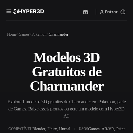
Entrar
Produtos
Home
Games
Pokemon
Charmander
Recursos
Rodin
ChatAvatar
API
Modelos 3D
Imagem Para 3D
Texto Para 3D
Preços
Envie uma imagem e receba
Do prompt de texto ao objeto
Gratuitos de
um objeto 3D na hora.
3D — na hora.
Recursos
Gerador De Imagens IA
Gerador De Vídeo IA
Charmander
Gere visuais de alta qualidade
Crie vídeos a partir de texto
a partir de um prompt
ou imagens com IA.
simples.
Comunidade
Explore 1 modelos 3D gratuitos de Charmander em Pokemon, parte
API
de Games. Baixe assets prontos ou gere um modelo com Hyper3D
Integre nossa IA criativa ao
seu app ou fluxo de trabalho.
AI.
História
Pesquisa
Blog
OmniCraft
Blender, Unity, Unreal
Games, AR/VR, Print
COMPATÍVEL
USOS