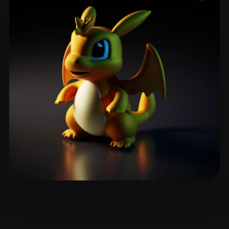
ComfyUI
21
Estilos
Abstract
Anime
Cartoon
Cel-Shaded
Fantasy
Flat
Gothic
Hand-Painted
Industrial
Isometric
Low Poly
Medieval
Minimalist
Modern
Organic
Photorealistic
Pixel Art
Realistic
Retro
Stylized
Voxel
Лапин Владимир
13 curtidas